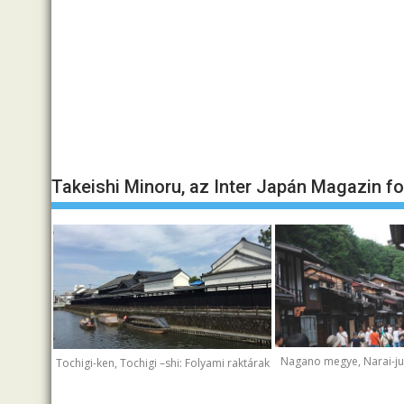
Takeishi Minoru, az Inter Japán Magazin f
Nagano megye, Narai-juk
Tochigi-ken, Tochigi –shi: Folyami raktárak