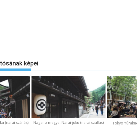
otósának képei
u (narai szállás)
Nagano megye, Narai-juku (narai szállás)
Tokyo Yúraku