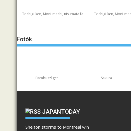
Tochigi-ken, Moni-machi, nisumata fa
Tochigi-ken, Moni-mac
Fotók
Bambuszliget
Sakura
JAPANTODAY
Shelton storms to Montreal win