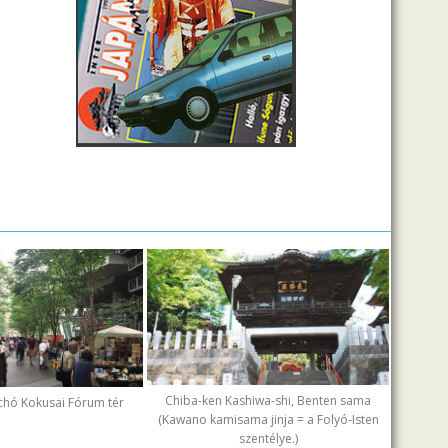
Chiba-ken Kashiwa-shi, Benten sama
chó Kokusai Fórum tér
(Kawano kamisama jinja = a Folyó-Isten
szentélye.)