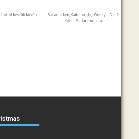
ilátóból készült látkép
Saitama-ken, Saitama-shi,. Ónmiya. Dai-2
Kóen. Shidare-ume fa
ristmas