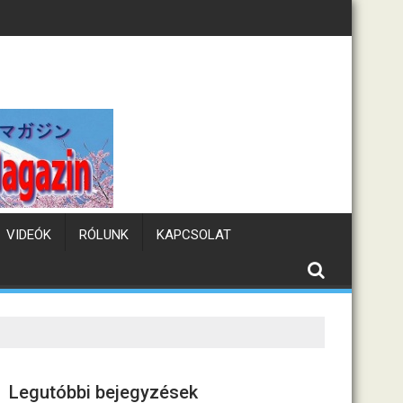
ám
Tematikus kávézók Ja
VIDEÓK
RÓLUNK
KAPCSOLAT
Legutóbbi bejegyzések