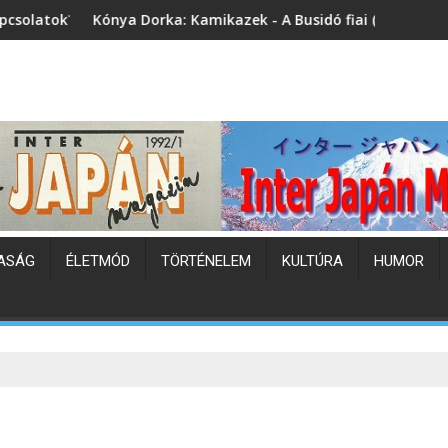
 Dorka: Kamikazek - A Busidó fiai (könyvbemutató)
Japán hőhull
ASÁG
ÉLETMÓD
TÖRTÉNELEM
KULTÚRA
HUMOR