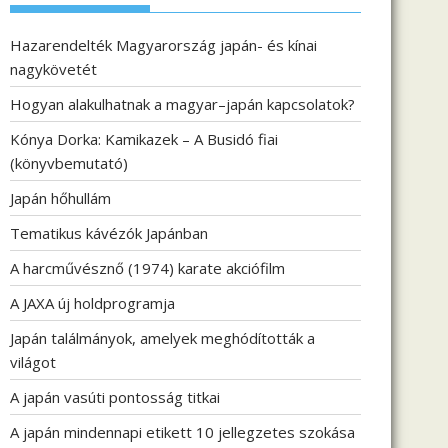
Hazarendelték Magyarország japán- és kínai
nagykövetét
Hogyan alakulhatnak a magyar–japán kapcsolatok?
Kónya Dorka: Kamikazek – A Busidó fiai
(könyvbemutató)
Japán hőhullám
Tematikus kávézók Japánban
A harcművésznő (1974) karate akciófilm
A JAXA új holdprogramja
Japán találmányok, amelyek meghódították a
világot
A japán vasúti pontosság titkai
A japán mindennapi etikett 10 jellegzetes szokása