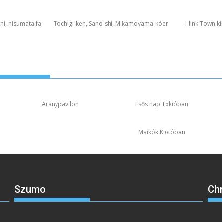
hi, nisumata fa
Tochigi-ken, Sano-shi, Mikamoyama-kóen
I-link Town k
Aranypavilon
Esős nap Tokióban
Maikók Kiotóban
Szumo
Ch