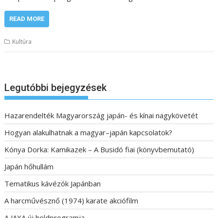
READ MORE
Kultúra
Legutóbbi bejegyzések
Hazarendelték Magyarország japán- és kínai nagykövetét
Hogyan alakulhatnak a magyar–japán kapcsolatok?
Kónya Dorka: Kamikazek – A Busidó fiai (könyvbemutató)
Japán hőhullám
Tematikus kávézók Japánban
A harcművésznő (1974) karate akciófilm
A JAXA új holdprogramja