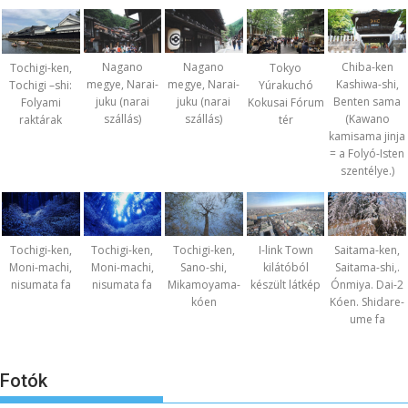
Nagano
Nagano
Chiba-ken
Tochigi-ken,
Tokyo
megye, Narai-
megye, Narai-
Kashiwa-shi,
Tochigi –shi:
Yúrakuchó
juku (narai
juku (narai
Benten sama
Folyami
Kokusai Fórum
szállás)
szállás)
(Kawano
raktárak
tér
kamisama jinja
= a Folyó-Isten
szentélye.)
Tochigi-ken,
Tochigi-ken,
Tochigi-ken,
I-link Town
Saitama-ken,
Moni-machi,
Moni-machi,
Sano-shi,
kilátóból
Saitama-shi,.
nisumata fa
nisumata fa
Mikamoyama-
készült látkép
Ónmiya. Dai-2
kóen
Kóen. Shidare-
ume fa
Fotók