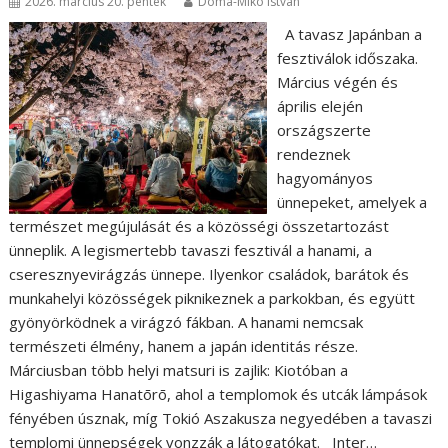
2026. március 20. péntek
Doma-Mikó István
A tavasz Japánban a
fesztiválok időszaka.
Március végén és
április elején
országszerte
rendeznek
hagyományos
ünnepeket, amelyek a
természet megújulását és a közösségi összetartozást
ünneplik. A legismertebb tavaszi fesztivál a hanami, a
cseresznyevirágzás ünnepe. Ilyenkor családok, barátok és
munkahelyi közösségek piknikeznek a parkokban, és együtt
gyönyörködnek a virágzó fákban. A hanami nemcsak
természeti élmény, hanem a japán identitás része.
Márciusban több helyi matsuri is zajlik: Kiotóban a
Higashiyama Hanatōrō, ahol a templomok és utcák lámpások
fényében úsznak, míg Tokió Aszakusza negyedében a tavaszi
templomi ünnepségek vonzzák a látogatókat. Inter…