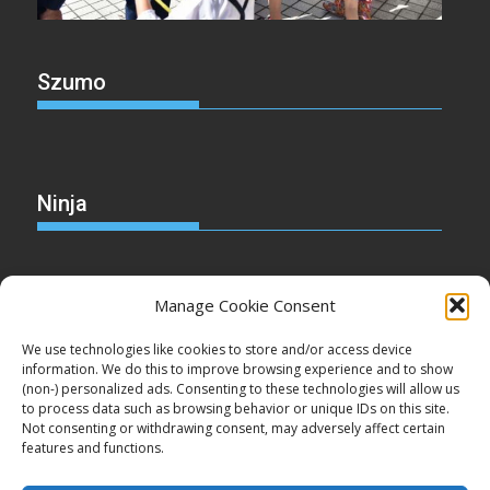
Szumo
Ninja
Manage Cookie Consent
Christmas
We use technologies like cookies to store and/or access device
information. We do this to improve browsing experience and to show
(non-) personalized ads. Consenting to these technologies will allow us
to process data such as browsing behavior or unique IDs on this site.
Not consenting or withdrawing consent, may adversely affect certain
Cake
features and functions.