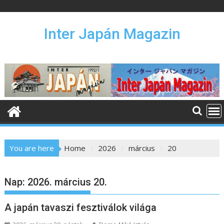
S
k
i
Inter Japán Magazin
p
t
o
c
o
n
t
e
n
You are here
Home
2026
március
20
t
Nap:
2026. március 20.
A japán tavaszi fesztiválok világa