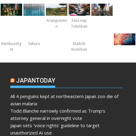
Aranypavilo
Esős nap
n
Tokióban
Bambuszlig
Sakura
Maikók
et
Kiotóban
JAPANTODAY
All 4 penguins kept at northeastern Japan zoo die of
avian malaria
Todd Blanche narrowly confirmed as Trump's
attorney general in overnight vote
Japan sets 'voice rights' guideline to target
unauthorized AI use