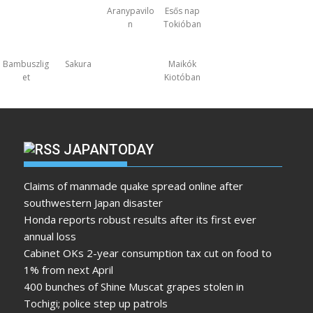
Aranypavilo
Esős nap
n
Tokióban
Bambuszlig
Sakura
Maikók
et
Kiotóban
JAPANTODAY
Claims of manmade quake spread online after
southwestern Japan disaster
Honda reports robust results after its first ever
annual loss
Cabinet OKs 2-year consumption tax cut on food to
1% from next April
400 bunches of Shine Muscat grapes stolen in
Tochigi; police step up patrols