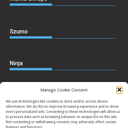
Szumo
Ninja
Manage Cookie Consent
Christmas
We use technologies like cookies to store and/or access device
information. We do this to improve browsing experience and to show
(non-) personalized ads. Consenting to these technologies will allow us
to process data such as browsing behavior or unique IDs on this site.
Not consenting or withdrawing consent, may adversely affect certain
Cake
features and functions.