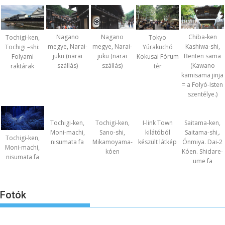
Nagano
Nagano
Chiba-ken
Tochigi-ken,
Tokyo
megye, Narai-
megye, Narai-
Kashiwa-shi,
Tochigi –shi:
Yúrakuchó
juku (narai
juku (narai
Benten sama
Folyami
Kokusai Fórum
szállás)
szállás)
(Kawano
raktárak
tér
kamisama jinja
= a Folyó-Isten
szentélye.)
Tochigi-ken,
Tochigi-ken,
I-link Town
Saitama-ken,
Moni-machi,
Sano-shi,
kilátóból
Saitama-shi,.
Tochigi-ken,
nisumata fa
Mikamoyama-
készült látkép
Ónmiya. Dai-2
Moni-machi,
kóen
Kóen. Shidare-
nisumata fa
ume fa
Fotók