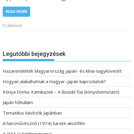
READ MORE
Életmód
Legutóbbi bejegyzések
Hazarendelték Magyarország japán- és kínai nagykövetét
Hogyan alakulhatnak a magyar–japán kapcsolatok?
Kónya Dorka: Kamikazek – A Busidó fiai (könyvbemutató)
Japán hőhullám
Tematikus kávézók Japánban
A harcművésznő (1974) karate akciófilm
A JAXA új holdprogramja