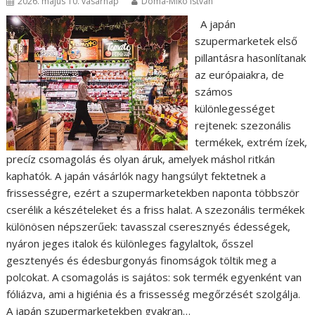
2026. május 10. vasárnap
Doma-Mikó István
A japán
szupermarketek első
pillantásra hasonlítanak
az európaiakra, de
számos
különlegességet
rejtenek: szezonális
termékek, extrém ízek,
precíz csomagolás és olyan áruk, amelyek máshol ritkán
kaphatók. A japán vásárlók nagy hangsúlyt fektetnek a
frissességre, ezért a szupermarketekben naponta többször
cserélik a készételeket és a friss halat. A szezonális termékek
különösen népszerűek: tavasszal cseresznyés édességek,
nyáron jeges italok és különleges fagylaltok, ősszel
gesztenyés és édesburgonyás finomságok töltik meg a
polcokat. A csomagolás is sajátos: sok termék egyenként van
fóliázva, ami a higiénia és a frissesség megőrzését szolgálja.
A japán szupermarketekben gyakran…