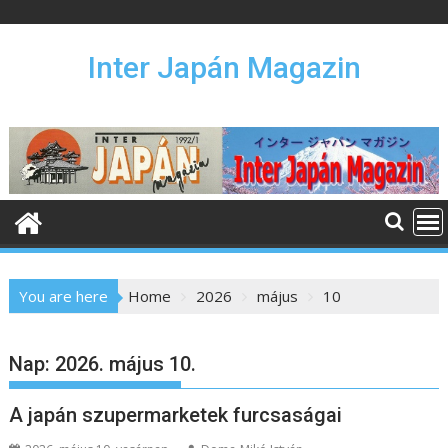
S
k
i
Inter Japán Magazin
p
t
o
c
o
n
t
e
n
You are here
Home
2026
május
10
t
Nap:
2026. május 10.
A japán szupermarketek furcsaságai