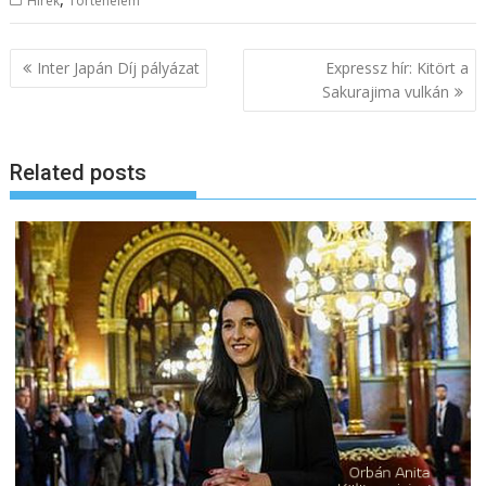
Hírek
Történelem
B
Inter Japán Díj pályázat
Expressz hír: Kitört a
e
Sakurajima vulkán
j
e
Related posts
g
y
z
é
s
n
a
v
i
g
á