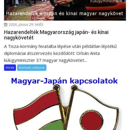
c
i
ó
2026. június 29. hétfő
Hazarendelték Magyarország japán- és kínai
nagykövetét
A Tisza-kormány hivatalba lépése után példátlan léptékű
diplomáciai átszervezés kezdődött: Orbán Anita
külügyminiszter 37 magyar nagykövetet...
Hírek
Kiemelt cikkeink