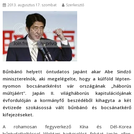
2013. augusztus 17. szombat
Szerkesztő
Bűnbánó helyett öntudatos Japánt akar Abe Sindzó
miniszterelnök, aki megelégelte, hogy a külföld lépten-
nyomon bocsánatkérést vár országának „háborús
múltjáért”. Japán II. világháborús kapitulációjának
évfordulóján a kormányfő beszédéből kihagyta a két
évtizede szokásossá vált bűnbánó és bocsánatkérő
kifejezéseket.
A rohamosan fegyverkező Kína és Dél-Korea
bűntudatkeltéssel lélektani hadviselést folytat Japán ellen.