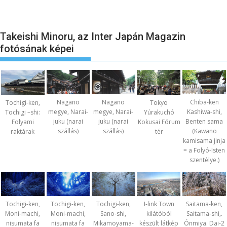
Takeishi Minoru, az Inter Japán Magazin
fotósának képei
Nagano
Nagano
Chiba-ken
Tochigi-ken,
Tokyo
megye, Narai-
megye, Narai-
Kashiwa-shi,
Tochigi –shi:
Yúrakuchó
juku (narai
juku (narai
Benten sama
Folyami
Kokusai Fórum
szállás)
szállás)
(Kawano
raktárak
tér
kamisama jinja
= a Folyó-Isten
szentélye.)
Tochigi-ken,
Tochigi-ken,
Tochigi-ken,
I-link Town
Saitama-ken,
Moni-machi,
Moni-machi,
Sano-shi,
kilátóból
Saitama-shi,.
nisumata fa
nisumata fa
Mikamoyama-
készült látkép
Ónmiya. Dai-2