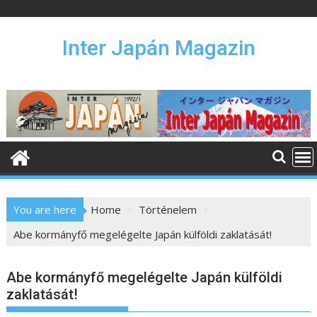
S
k
i
Inter Japán Magazin
p
t
o
c
o
n
t
e
n
You are here
Home
Történelem
t
Abe kormányfő megelégelte Japán külföldi zaklatását!
Abe kormányfő megelégelte Japán külföldi
zaklatását!