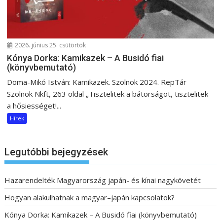
2026. június 25. csütörtök
Kónya Dorka: Kamikazek – A Busidó fiai
(könyvbemutató)
Doma-Mikó István: Kamikazek. Szolnok 2024. RepTár
Szolnok Nkft, 263 oldal „Tisztelitek a bátorságot, tisztelitek
a hősiességet!...
Hírek
Legutóbbi bejegyzések
Hazarendelték Magyarország japán- és kínai nagykövetét
Hogyan alakulhatnak a magyar–japán kapcsolatok?
Kónya Dorka: Kamikazek – A Busidó fiai (könyvbemutató)