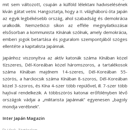
mit sem változott, csupán a külföld lélektani hadviselésének
kíván gátat vetni. Hangoztatja, hogy a II. világháború óta Japán
az egyik legbékésebb ország, ahol szabadság és demokrácia
uralkodik. Nemzetközi síkon az efféle megnyilatkozásai
elsősorban a kommunista Kínának szólnak, amely demokrácia,
emberi jogok betartása és joguralom szempontjából szöges
ellentéte a kapitalista Japánnak.
Japánhoz viszonyítva az aktív katonák száma Kínában közel
tízszeres, Dél-Koreában közel háromszoros, a tartalékosok
száma Kínában majdnem 14-szeres, Dél-Koreában 55-
szörös, a harckocsik száma Kínában 8-szoros, Dél-Koreában
közel 3-szoros, és Kína 4-szer több repülővel, ill. 7-szer több
hajóval rendelkezik. A többszörös katonai erőfölényben lévő
országok vádjai a „militarista Japánnak” egyenesen „bagoly
mondja verébnek”.
Inter Japán Magazin
,