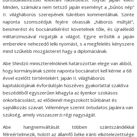
Minden, számukra nem tetsző japán eseményt a „bűnös nép”
II. világháborús szerepének tükrében kommentálnak. Szinte
naponta szomszédjuk fejére olvassák „háborús múltját”,
beismerést és bocsánatkérést követelnek tőle, és újraéledő
militarizmusával riogatják a világot. Egyre erősítik a japán
emberekre nehezedő lelki nyomást, s a megfelelés kényszere
mind szűkebb mozgásteret hagy a diplomáciának.
Abe Shindzó miniszterelnöknek határozottan elege van abból,
hogy kormányának szinte naponta bocsánatot kell kérnie a 68
évvel ezelőtt történtekért. Japán II. világháborús
kapitulációjának évfordulóján húszéves gyakorlattal szakítva
beszédéből egyszerűen kihagyta az ilyenkor szokásos
önkorbácsolást, az elődeinél megszokott bűnbánat és
sajnálkozás szavait. Véleménye szerint öntudatos Japánra van
szükség, amely visszaszerzi régi nagyságát.
Abe hangnemváltását többen szántszándékkal
félreértelmezik, holott az államfő béke iránti elkötelezettsége