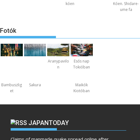
kóen
Kóen. Shidare-
ume fa
Fotók
Aranypavilo
Esős nap
n
Tokióban
Bambuszlig
Sakura
Maikók
et
Kiotóban
JAPANTODAY
Claims of manmade quake spread online after