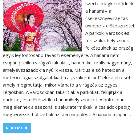
szerte megkezdődnek
a hanami – a
cseresznyevirágzás
ünnepe – előkészületei.
A parkok, városok és
turisztikai helyszínek
felkészülnek az ország
egyik legfontosabb tavaszi eseményére. A hanami nem
csupán piknik a virágzó fák alatt, hanem kulturális hagyomány,
amelyévszázadokra nyúlik vissza. Március első heteiben a
meteorológiai szolgálat kiadja a „szakurafront” előrejelzését,
amely megmutatja, mikor várható a virágzás az egyes
régiókban. A városokban takarítják a parkokat, felújítják a
padokat, és előkészítik a hanamihelyszíneket. A boltokban
megjelennek a szezonális sakuratermékek, a családok pedig
megtervezik, hol tartják az idei ünneplést. A hanami a japán…
READ MORE