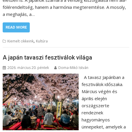
életben is. A japánok számára a vendég kiszolgálása nem alá-
fölérendeltség, hanem a harmónia megteremtése. A mosoly,
a meghajlás, a…
READ MORE
,
Kiemelt cikkeink
Kultúra
A japán tavaszi fesztiválok világa
2026. március 20. péntek
Doma-Mikó István
A tavasz Japánban a
fesztiválok időszaka.
Március végén és
április elején
országszerte
rendeznek
hagyományos
ünnepeket, amelyek a