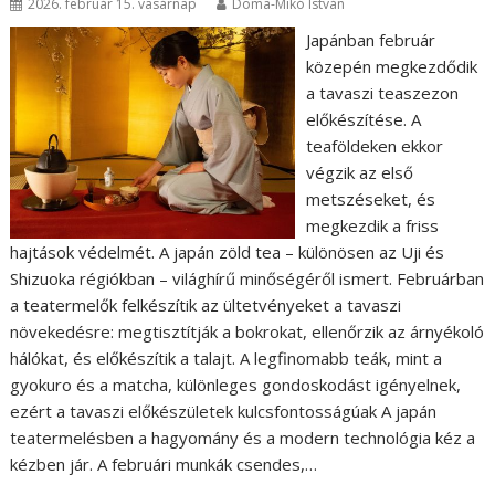
2026. február 15. vasárnap
Doma-Mikó István
Japánban február
közepén megkezdődik
a tavaszi teaszezon
előkészítése. A
teaföldeken ekkor
végzik az első
metszéseket, és
megkezdik a friss
hajtások védelmét. A japán zöld tea – különösen az Uji és
Shizuoka régiókban – világhírű minőségéről ismert. Februárban
a teatermelők felkészítik az ültetvényeket a tavaszi
növekedésre: megtisztítják a bokrokat, ellenőrzik az árnyékoló
hálókat, és előkészítik a talajt. A legfinomabb teák, mint a
gyokuro és a matcha, különleges gondoskodást igényelnek,
ezért a tavaszi előkészületek kulcsfontosságúak A japán
teatermelésben a hagyomány és a modern technológia kéz a
kézben jár. A februári munkák csendes,…