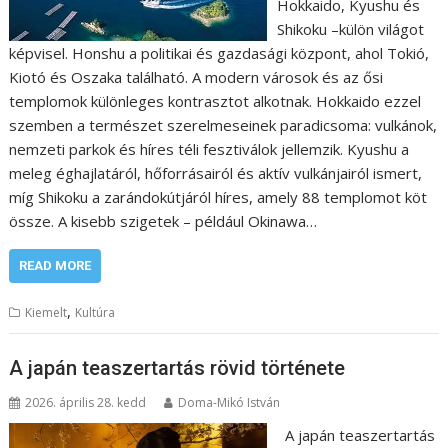
Hokkaido, Kyushu és
Shikoku –külön világot
képvisel. Honshu a politikai és gazdasági központ, ahol Tokió,
Kiotó és Oszaka található. A modern városok és az ősi
templomok különleges kontrasztot alkotnak. Hokkaido ezzel
szemben a természet szerelmeseinek paradicsoma: vulkánok,
nemzeti parkok és híres téli fesztiválok jellemzik. Kyushu a
meleg éghajlatáról, hőforrásairól és aktív vulkánjairól ismert,
míg Shikoku a zarándokútjáról híres, amely 88 templomot köt
össze. A kisebb szigetek – például Okinawa…
READ MORE
,
Kiemelt
Kultúra
A japán teaszertartás rövid története
2026. április 28. kedd
Doma-Mikó István
A japán teaszertartás