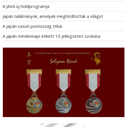
g
A JAXA új holdprogramja
á
Japán találmányok, amelyek meghódították a világot
c
i
A japán vasúti pontosság titkai
ó
A japán mindennapi etikett 10 jellegzetes szokása