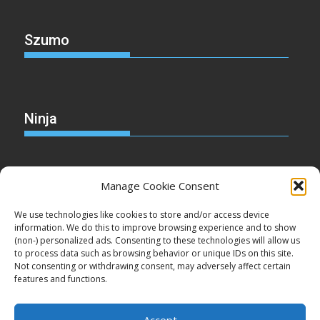
Szumo
Ninja
Manage Cookie Consent
Christmas
We use technologies like cookies to store and/or access device
information. We do this to improve browsing experience and to show
(non-) personalized ads. Consenting to these technologies will allow us
to process data such as browsing behavior or unique IDs on this site.
Not consenting or withdrawing consent, may adversely affect certain
Cake
features and functions.
Accept