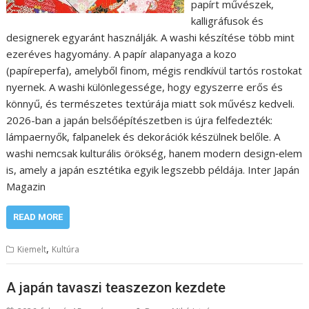
papírt művészek,
kalligráfusok és
designerek egyaránt használják. A washi készítése több mint
ezeréves hagyomány. A papír alapanyaga a kozo
(papíreperfa), amelyből finom, mégis rendkívül tartós rostokat
nyernek. A washi különlegessége, hogy egyszerre erős és
könnyű, és természetes textúrája miatt sok művész kedveli.
2026-ban a japán belsőépítészetben is újra felfedezték:
lámpaernyők, falpanelek és dekorációk készülnek belőle. A
washi nemcsak kulturális örökség, hanem modern design‑elem
is, amely a japán esztétika egyik legszebb példája. Inter Japán
Magazin
READ MORE
,
Kiemelt
Kultúra
A japán tavaszi teaszezon kezdete