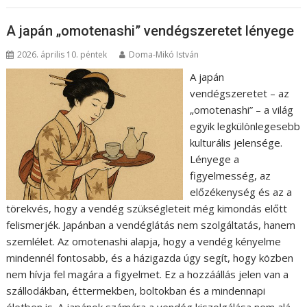
A japán „omotenashi” vendégszeretet lényege
2026. április 10. péntek
Doma-Mikó István
A japán
vendégszeretet – az
„omotenashi” – a világ
egyik legkülönlegesebb
kulturális jelensége.
Lényege a
figyelmesség, az
előzékenység és az a
törekvés, hogy a vendég szükségleteit még kimondás előtt
felismerjék. Japánban a vendéglátás nem szolgáltatás, hanem
szemlélet. Az omotenashi alapja, hogy a vendég kényelme
mindennél fontosabb, és a házigazda úgy segít, hogy közben
nem hívja fel magára a figyelmet. Ez a hozzáállás jelen van a
szállodákban, éttermekben, boltokban és a mindennapi