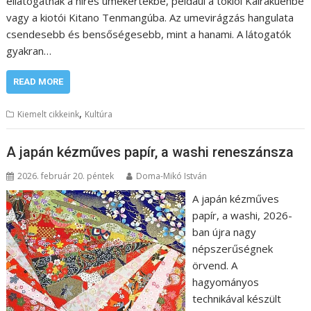
ellátogatnak a híres umekertekbe, például a tokiói Kairakuenbe
vagy a kiotói Kitano Tenmangúba. Az umevirágzás hangulata
csendesebb és bensőségesebb, mint a hanami. A látogatók
gyakran…
READ MORE
,
Kiemelt cikkeink
Kultúra
A japán kézműves papír, a washi reneszánsza
2026. február 20. péntek
Doma-Mikó István
A japán kézműves
papír, a washi, 2026-
ban újra nagy
népszerűségnek
örvend. A
hagyományos
technikával készült