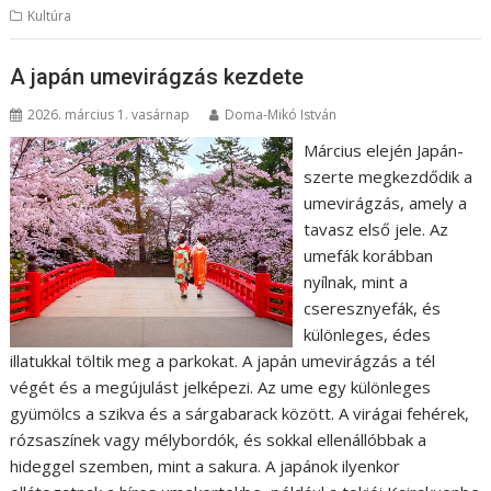
Kultúra
A japán umevirágzás kezdete
2026. március 1. vasárnap
Doma-Mikó István
Március elején Japán-
szerte megkezdődik a
umevirágzás, amely a
tavasz első jele. Az
umefák korábban
nyílnak, mint a
cseresznyefák, és
különleges, édes
illatukkal töltik meg a parkokat. A japán umevirágzás a tél
végét és a megújulást jelképezi. Az ume egy különleges
gyümölcs a szikva és a sárgabarack között. A virágai fehérek,
rózsaszínek vagy mélybordók, és sokkal ellenállóbbak a
hideggel szemben, mint a sakura. A japánok ilyenkor