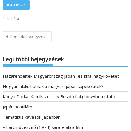
READ MORE
Kultúra
B
Régebbi bejegyzések
e
j
e
Legutóbbi bejegyzések
g
y
Hazarendelték Magyarország japán- és kínai nagykövetét
z
Hogyan alakulhatnak a magyar–japán kapcsolatok?
é
s
Kónya Dorka: Kamikazek – A Busidó fiai (könyvbemutató)
n
Japán hőhullám
a
Tematikus kávézók Japánban
v
i
A harcművésznő (1974) karate akciófilm