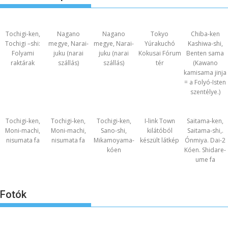
Tochigi-ken,
Nagano
Nagano
Tokyo
Chiba-ken
Tochigi –shi:
megye, Narai-
megye, Narai-
Yúrakuchó
Kashiwa-shi,
Folyami
juku (narai
juku (narai
Kokusai Fórum
Benten sama
raktárak
szállás)
szállás)
tér
(Kawano
kamisama jinja
= a Folyó-Isten
szentélye.)
Tochigi-ken,
Tochigi-ken,
Tochigi-ken,
I-link Town
Saitama-ken,
Moni-machi,
Moni-machi,
Sano-shi,
kilátóból
Saitama-shi,.
nisumata fa
nisumata fa
Mikamoyama-
készült látkép
Ónmiya. Dai-2
kóen
Kóen. Shidare-
ume fa
Fotók