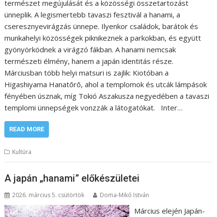
természet megújulását és a közösségi összetartozást
ünneplik. A legismertebb tavaszi fesztivál a hanami, a
cseresznyevirágzás ünnepe. Ilyenkor családok, barátok és
munkahelyi közösségek piknikeznek a parkokban, és együtt
gyönyörködnek a virágzó fákban. A hanami nemcsak
természeti élmény, hanem a japán identitás része.
Márciusban több helyi matsuri is zajlik: Kiotóban a
Higashiyama Hanatōrō, ahol a templomok és utcák lámpások
fényében úsznak, míg Tokió Aszakusza negyedében a tavaszi
templomi ünnepségek vonzzák a látogatókat. Inter…
READ MORE
Kultúra
A japán „hanami” előkészületei
2026. március 5. csütörtök
Doma-Mikó István
Március elején Japán-