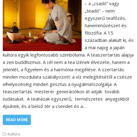
– a „csadó” vagy
„teadó” – nem
egyszerű teafőzés,
hanemművészet és
filozófia. A 15.
században alakult ki, és
a mai napig a japán
kultúra egyik legfontosabb szimbóluma. A teaszertartás alapja
a zen buddhizmus. A cél nem a tea ízének élvezete, hanem a
jelenlét, a figyelem és a harmónia megélése. A szertartás
minden mozdulata szabályozott: a víz melegítésétől a csésze
elhelyezéséig minden gesztus a nyugalmatszolgálja. A
teaszertartás mesterei generációkon át adják tovább
tudásukat. A teaházak egyszerű, természetes anyagokból
épülnek, és a belső tér a csendet és a…
READ MORE
Kultúra