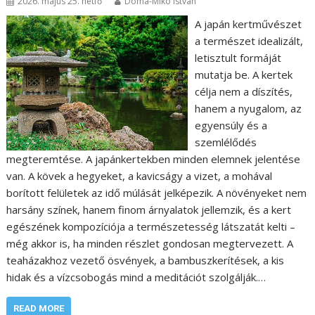
2026. május 25. hétfő
Doma-Mikó István
A japán kertművészet
a természet idealizált,
letisztult formáját
mutatja be. A kertek
célja nem a díszítés,
hanem a nyugalom, az
egyensúly és a
szemlélődés
megteremtése. A japánkertekben minden elemnek jelentése
van. A kövek a hegyeket, a kavicságy a vizet, a mohával
borított felületek az idő múlását jelképezik. A növényeket nem
harsány színek, hanem finom árnyalatok jellemzik, és a kert
egészének kompozíciója a természetesség látszatát kelti –
még akkor is, ha minden részlet gondosan megtervezett. A
teaházakhoz vezető ösvények, a bambuszkerítések, a kis
hidak és a vízcsobogás mind a meditációt szolgálják.…
READ MORE