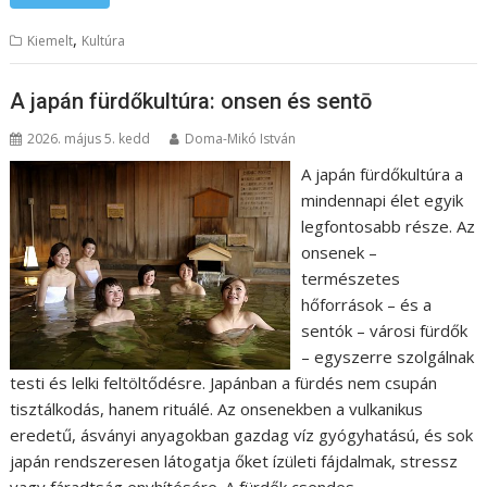
,
Kiemelt
Kultúra
A japán fürdőkultúra: onsen és sentō
2026. május 5. kedd
Doma-Mikó István
A japán fürdőkultúra a
mindennapi élet egyik
legfontosabb része. Az
onsenek –
természetes
hőforrások – és a
sentók – városi fürdők
– egyszerre szolgálnak
testi és lelki feltöltődésre. Japánban a fürdés nem csupán
tisztálkodás, hanem rituálé. Az onsenekben a vulkanikus
eredetű, ásványi anyagokban gazdag víz gyógyhatású, és sok
japán rendszeresen látogatja őket ízületi fájdalmak, stressz
vagy fáradtság enyhítésére. A fürdők csendes,