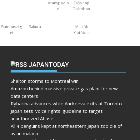
Aranypavilo
Esős nap
n
Tokióban
Bambuszlig
Sakura
Maikók
et
Kiotóban
JAPANTODAY
Shelton storms to Montreal win
Amazon behind massive private gas plant for new
data centers
Rybakina advances while Andreeva exits at Toronto
Japan sets 'voice rights' guideline to target
unauthorized AI use
All 4 penguins kept at northeastern Japan zoo die of
avian malaria