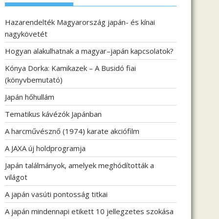
Hazarendelték Magyarország japán- és kínai
nagykövetét
Hogyan alakulhatnak a magyar–japán kapcsolatok?
Kónya Dorka: Kamikazek – A Busidó fiai
(könyvbemutató)
Japán hőhullám
Tematikus kávézók Japánban
A harcművésznő (1974) karate akciófilm
A JAXA új holdprogramja
Japán találmányok, amelyek meghódították a
világot
A japán vasúti pontosság titkai
A japán mindennapi etikett 10 jellegzetes szokása