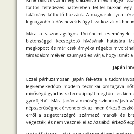
Ki ne tanulta volna meg diákként a híres magyar tud
fontos felfedezés hátterében fel-fel bukkan eg
találmány köthető hozzánk. A magyarok ilyen téren
legnagyobb tudós nevek is úgy hivatkoztak otthonun
Mára a viszontagságos történelmi események sor
biztonsággal kecsegtető hívásának hatására 
megkopott és már csak árnyéka régebbi mivoltának.
társadalom mélyén szunnyad és várja, hogy ismét a 
Japán inn
Ezzel párhuzamosan, Japán felvette a tudományos e
legkiemelkedőbb modern technikai országává nőtte
minőségű gyártás sztereotípiáját megtörni és kieme
gyűrűjéből. Mára Japán a minőség szinonimájává vál
népszerűségnek örvendenek az innen érkező eszközö
erről a szigetországról származó márkák és bra
végezték, és nem vesznek el az Ázsiából érkező ex