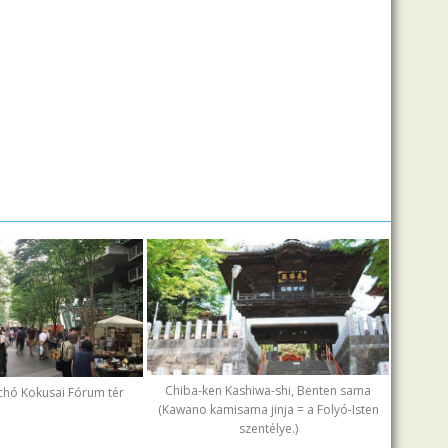
Chiba-ken Kashiwa-shi, Benten sama
chó Kokusai Fórum tér
(Kawano kamisama jinja = a Folyó-Isten
szentélye.)