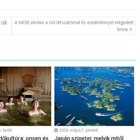
i (成
A MOB elnöke a riói létszámmal és eredménnyel elégedett
lenne
5. kedd
2026. május 1. péntek
dőkultúra: onsen és
Japán szigetei: melyik mitől