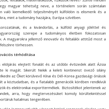
ósok, feltalálók, matematikusok, fizikusok nevét? Szinte minden
y-egy magyar tehetség neve, a történelem során számtalan
 való kiemelkedő teljesítményét külföldön is elismerik és a
kra, mint a tudomány hazájára, Európa szívében.
ozatának, és a kivándorlás, a külföld anyagi jóléttel és
Magyarország szerepe a tudományos életben fokozatosan
 A magyarokra jellemző innovatív és feltalálói attitűd most a
felszínre törhessen.
ovációs térhódítása
löljárás elejtett fonalát és az utóbbi évtizedek alatt Ázsia
 ki magát. Sikerült Nekik a keleti kontinenst övező silány
lkedni az Őket körülvevő Kínai és Dél-Korea gazdasági óriások
t a köztudatban, és a fiatalabb generációk körében rendkívüli
k és elektronikai exporttermékek. Biztosítékot jelentenek az
ndek, arra, hogy megtervezésüket komoly körültekintéssel
portáruk hatalmas tengerében.