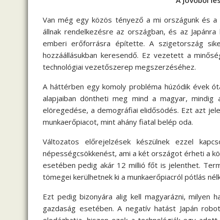
A jövőből le
Van még egy közös tényező a mi országunk és a k
állnak rendelkezésre az országban, és az Japánra
emberi erőforrásra építette. A szigetország si
hozzáállásukban keresendő. Ez vezetett a minős
technológiai vezetőszerep megszerzéséhez.
A háttérben egy komoly probléma húzódik évek óta
alapjaiban döntheti meg mind a magyar, mindig
elöregedése, a demográfiai elidősödés. Ezt azt jel
munkaerőpiacot, mint ahány fiatal belép oda.
Változatos előrejelzések készülnek ezzel kap
népességcsökkenést, ami a két országot érheti a kö
esetében pedig akár 12 millió főt is jelenthet. Te
tömegei kerülhetnek ki a munkaerőpiacról pótlás nélk
Ezt pedig bizonyára alig kell magyarázni, milyen 
gazdaság esetében. A negatív hatást Japán robot