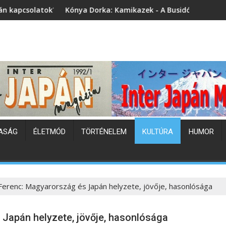
nya Dorka: Kamikazek - A Busidó fiai (könyvbemutató)
Japán hőhu
ASÁG
ÉLETMÓD
TÖRTÉNELEM
KULTÚRA
HUMOR
 Ferenc: Magyarország és Japán helyzete, jövője, hasonlósága
 Japán helyzete, jövője, hasonlósága