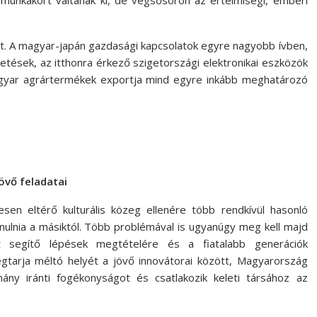
 munkakört váltanak ki, de végsősoron az értelmiségi, emberi
het. A magyar-japán gazdasági kapcsolatok egyre nagyobb ívben,
etések, az itthonra érkező szigetországi elektronikai eszközök
magyar agrártermékek exportja mind egyre inkább meghatározó
jövő feladatai
érő kulturális közeg ellenére több rendkívül hasonló
anulnia a másiktól. Több problémával is ugyanúgy meg kell majd
t segítő lépések megtételére és a fiatalabb generációk
gtarja méltó helyét a jövő innovátorai között, Magyarország
ny iránti fogékonyságot és csatlakozik keleti társához az