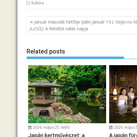
Kultúra
B
Január második hétfője (idén január 14.): Seijin-no h
e
人の日): A felnőtté válás napja
j
e
Related posts
g
y
z
é
s
n
a
v
i
g
2026. május 25. hétfő
2026. május 
á
Japán kertművészet: a
A japán für