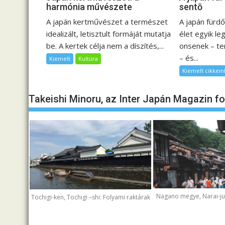
c
harmónia művészete
sentō
i
A japán kertművészet a természet
A japán fürd
ó
idealizált, letisztult formáját mutatja
élet egyik l
be. A kertek célja nem a díszítés,...
onsenek – t
– és...
Kiemelt
Kultúra
Kiemelt cikkein
Takeishi Minoru, az Inter Japán Magazin f
Nagano megye, Narai-juk
Tochigi-ken, Tochigi –shi: Folyami raktárak