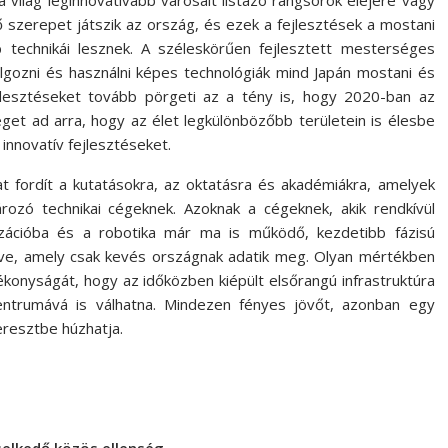
a világ leginnovatívabb városait listázó rangsorok elejére vagy
 szerepet játszik az ország, és ezek a fejlesztések a mostani
b technikái lesznek. A széleskörűen fejlesztett mesterséges
olgozni és használni képes technológiák mind Japán mostani és
fejlesztéseket tovább pörgeti az a tény is, hogy 2020-ban az
get ad arra, hogy az élet legkülönbözőbb területein is élesbe
nnovatív fejlesztéseket.
at fordít a kutatásokra, az oktatásra és akadémiákra, amelyek
rozó technikai cégeknek. Azoknak a cégeknek, akik rendkívül
izációba és a robotika már ma is működő, kezdetibb fázisú
ézve, amely csak kevés országnak adatik meg. Olyan mértékben
ékonyságát, hogy az időközben kiépült elsőrangú infrastruktúra
 centrumává is válhatna. Mindezen fényes jövőt, azonban egy
eresztbe húzhatja.