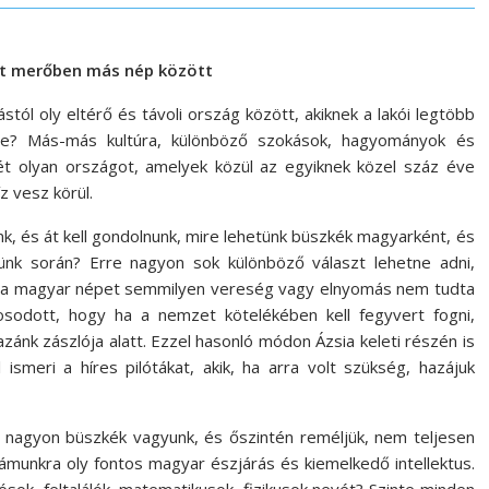
ét merőben m
ás nép között
ól oly eltérő és távoli ország között, akiknek a lakói legtöbb
re? Más-más kultúra, különböző szokások, hagyományok és
két olyan országot, amelyek közül az egyiknek közel száz éve
z vesz körül.
nk, és át kell gondolnunk, mire lehetünk büszkék magyarként, és
ünk során? Erre nagyon sok különböző választ lehetne adni,
 a magyar népet semmilyen vereség vagy elnyomás nem tudta
osodott, hogy ha a nemzet kötelékében kell fegyvert fogni,
ánk zászlója alatt. Ezzel hasonló módon Ázsia keleti részén is
ismeri a híres pilótákat, akik, ha arra volt szükség, hazájuk
 nagyon büszkék vagyunk, és őszintén reméljük, nem teljesen
zámunkra oly fontos magyar észjárás és kiemelkedő intellektus.