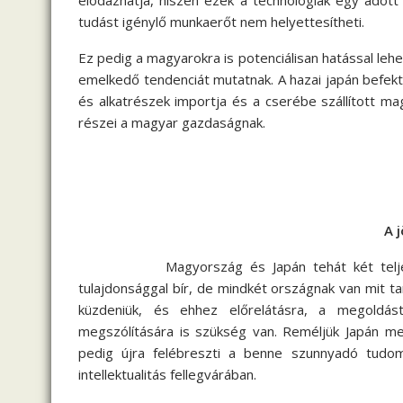
elodázhatja, hiszen ezek a technológiák egy adott
tudást igénylő munkaerőt nem helyettesítheti.
Ez pedig a magyarokra is potenciálisan hatással le
emelkedő tendenciát mutatnak. A hazai japán befekt
és alkatrészek importja és a cserébe szállított 
részei a magyar gazdaságnak.
A 
Magyország és Japán tehát két teljesen elt
tulajdonsággal bír, de mindkét országnak van mit t
küzdeniük, és ehhez előrelátásra, a megoldás
megszólítására is szükség van. Reméljük Japán me
pedig újra felébreszti a benne szunnyadó tudomá
intellektualitás fellegvárában.