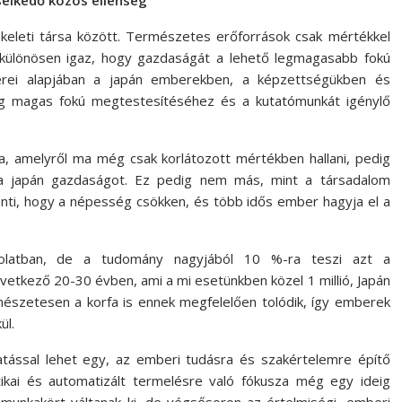
selkedő közös ellenség
eleti társa között. Természetes erőforrások csak mértékkel
 különösen igaz, hogy gazdaságát a lehető legmagasabb fokú
kerei alapjában a japán emberekben, a képzettségükben és
ég magas fokú megtestesítéséhez és a kutatómunkát igénylő
, amelyről ma még csak korlátozott mértékben hallani, pedig
 a japán gazdaságot. Ez pedig nem más, mint a társadalom
enti, hogy a népesség csökken, és több idős ember hagyja el a
csolatban, de a tudomány nagyjából 10 %-ra teszi azt a
vetkező 20-30 évben, ami a mi esetünkben közel 1 millió, Japán
rmészetesen a korfa is ennek megfelelően tolódik, így emberek
ül.
hatással lehet egy, az emberi tudásra és szakértelemre építő
ikai és automatizált termelésre való fókusza még egy ideig