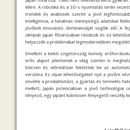
Japán fővárosa, Tokió nem véletlenül kerül gyakran 
élére. A robotika és a 3D-s nyomtatás terén vezető
trendek és analízisek szerint a jövő legfontosab
intelligencia, a hatalmas mennyiségű adatokat feld
jövőbeli innovációs dominanciáját segítik elő. A 
olimpiát Japán fővárosában rendezik és ez lehetősé
helyezzék a problémákat legmodernebben megoldó i
Emellett a keleti szigetország komoly erőforrások
erős alapot jelentenek a világ szinten is meghatá
bölcsen és előrelátóan fektettek be az automat
verzióira. Ez olyan lehetőségeket nyit a jövőre n
növelte a produktivitást, a gyártás és termelés hat
mellett, Japán potenciálisan a jövő technológiai
tényező, egy Japánt különösen fenyegető veszély k