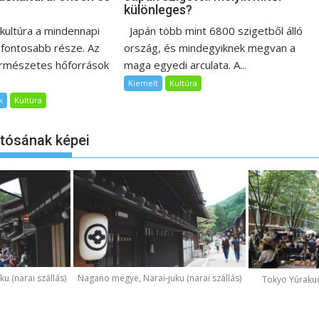
különleges?
őkultúra a mindennapi
Japán több mint 6800 szigetből álló
egfontosabb része. Az
ország, és mindegyiknek megvan a
ermészetes hőforrások
maga egyedi arculata. A...
Kiemelt
Kultúra
k
Kultúra
otósának képei
u (narai szállás)
Nagano megye, Narai-juku (narai szállás)
Tokyo Yúraku