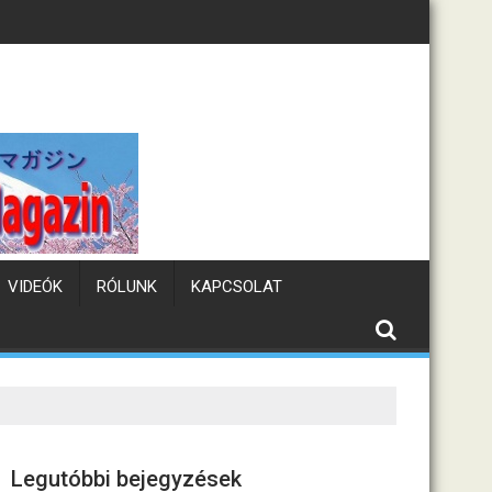
llám
Tematikus kávézók
VIDEÓK
RÓLUNK
KAPCSOLAT
Legutóbbi bejegyzések