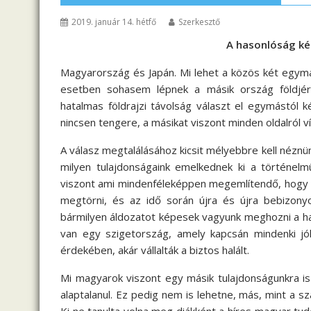
2019. január 14. hétfő
Szerkesztő
A hasonlóság k
Magyarország és Japán. Mi lehet a közös két egymást
esetben sohasem lépnek a másik ország földjé
hatalmas földrajzi távolság választ el egymástól 
nincsen tengere, a másikat viszont minden oldalról ví
A válasz megtalálásához kicsit mélyebbre kell néznü
milyen tulajdonságaink emelkednek ki a történelm
viszont ami mindenféleképpen megemlítendő, hogy
megtörni, és az idő során újra és újra bebizony
bármilyen áldozatot képesek vagyunk meghozni a haz
van egy szigetország, amely kapcsán mindenki jól 
érdekében, akár vállalták a biztos halált.
Mi magyarok viszont egy másik tulajdonságunkra is
alaptalanul. Ez pedig nem is lehetne, más, mint a s