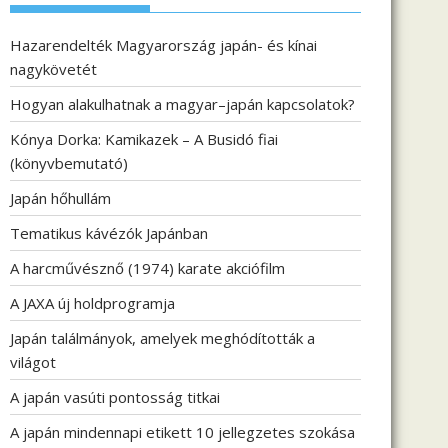
Hazarendelték Magyarország japán- és kínai
nagykövetét
Hogyan alakulhatnak a magyar–japán kapcsolatok?
Kónya Dorka: Kamikazek – A Busidó fiai
(könyvbemutató)
Japán hőhullám
Tematikus kávézók Japánban
A harcművésznő (1974) karate akciófilm
A JAXA új holdprogramja
Japán találmányok, amelyek meghódították a
világot
A japán vasúti pontosság titkai
A japán mindennapi etikett 10 jellegzetes szokása