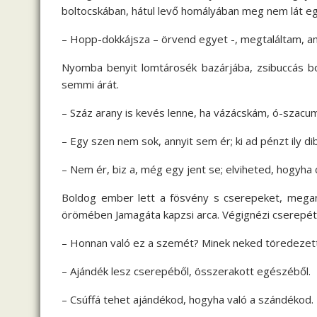
boltocskában, hátul levő homályában meg nem lát egy
– Hopp-dokkájsza – örvend egyet -, megtaláltam, ami
Nyomba benyit lomtárosék bazárjába, zsibuccás bolt
semmi árát.
– Száz arany is kevés lenne, ha vázácskám, ó-szac
– Egy szen nem sok, annyit sem ér; ki ad pénzt ily d
– Nem ér, biz a, még egy jent se; elviheted, hogyha 
Boldog ember lett a fösvény s cserepeket, megann
örömében Jamagáta kapzsi arca. Végignézi cserepét é
– Honnan való ez a szemét? Minek neked töredezett
– Ajándék lesz cserepéből, összerakott egészéből.
– Csúffá tehet ajándékod, hogyha való a szándékod.