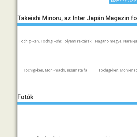
Kiemelt cikkein
Takeishi Minoru, az Inter Japán Magazin f
Tochigi-ken, Tochigi –shi: Folyami raktárak
Nagano megye, Narai-juk
Tochigi-ken, Moni-machi, nisumata fa
Tochigi-ken, Moni-mac
Fotók