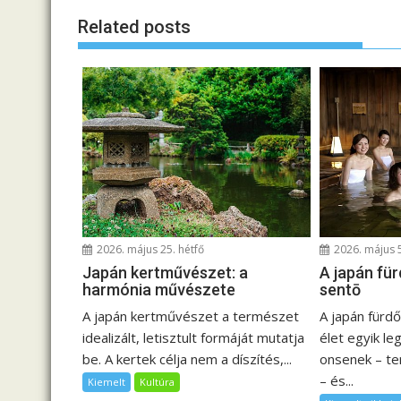
e
Related posts
g
y
z
é
s
n
a
v
i
g
2026. május 25. hétfő
2026. május 
á
Japán kertművészet: a
A japán für
c
harmónia művészete
sentō
i
A japán kertművészet a természet
A japán fürd
ó
idealizált, letisztult formáját mutatja
élet egyik l
be. A kertek célja nem a díszítés,...
onsenek – t
– és...
Kiemelt
Kultúra