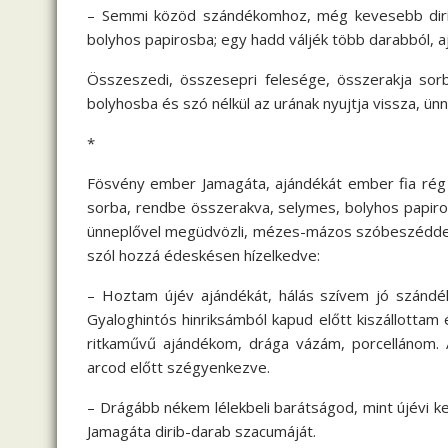
– Semmi közöd szándékomhoz, még kevesebb diri
bolyhos papirosba; egy hadd váljék több darabból, 
Összeszedi, összesepri felesége, összerakja so
bolyhosba és szó nélkül az urának nyujtja vissza, ün
*
Fösvény ember Jamagáta, ajándékát ember fia rég n
sorba, rendbe összerakva, selymes, bolyhos papirosb
ünneplővel megüdvözli, mézes-mázos szóbeszéddel
szól hozzá édeskésen hízelkedve:
– Hoztam újév ajándékát, hálás szívem jó szándéká
Gyaloghintós hinriksámból kapud előtt kiszállottam
ritkaművű ajándékom, drága vázám, porcellánom. A
arcod előtt szégyenkezve.
– Drágább nékem lélekbeli barátságod, mint újévi k
Jamagáta dirib-darab szacumáját.