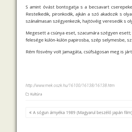
S amint óvást bontogatja s a becsavart cserepeket
Restelkedik, pironkodik, ajkán a szó akadozik s ol
szánalmasan szégyenkezik, hajtövéig veresedik s oly
Megesett a csúnya eset, szacumára szégyen esett; 
felesége külön-külön papirosba, szép selymesbe, s
Rém fösvény volt Jamagáta, csúfságosan meg is járt
http://www.mek.oszk.hu/16100/16138/16138.htm
Kultúra
B
A sógun árnyéka 1989 (Magyarul beszélő japán film)
e
j