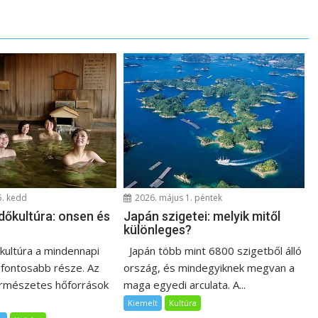
5. kedd
2026. május 1. péntek
dőkultúra: onsen és
Japán szigetei: melyik mitől
különleges?
őkultúra a mindennapi
Japán több mint 6800 szigetből álló
egfontosabb része. Az
ország, és mindegyiknek megvan a
ermészetes hőforrások
maga egyedi arculata. A...
Kiemelt
Kultúra