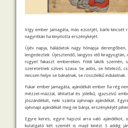
Irígy ember Jamagáta, más ezüstjét, bárki kincsét ré
nagyritkán ha kinyitotta erszénykéjét.
Újév napja, háládatok nagy hónapja derengőben, t
lengedeztek. Újesztendő, langyos idő kiragyogtán, olt
rügyet fakaszt embereken. Földi lakók szemén, 
szeretetnek szíves szava. Se adós, se hitelező, c
nincsen helye se bánatnak, se rosszlelkű indulatnak.
Fukar ember Jamagáta, ajándékát ember fia rég nem 
mézzel-mázzal, áhitattal és jólelkű, igazszívű em
jószándékát, neki szánta újévnapi ajándékát. Egyr
újévnapi ajándékát meg ne bánja, erszénykéjét pi
Egyre keres, egyre hajszol arra való ajándékot, o
kutatgató két szemét is majd kinézi. S addig já