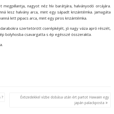
 megpillantja, nagyot néz hív barátjára, halványodó orcájára.
yanná lesz halvány arca, mint egy sápadt krizántémka. Jamagáta
anná lett pipacs arca, mint egy piros krizántémka.
darabokra szertetörött cserépkéjét, jó nagy váza apró részét,
zép bolyhosba csavargatta s ép egésszé összerakta.
a.
 ?
Évtizedekkel vízbe dobása után ért partot Hawaiin egy
japán palackposta