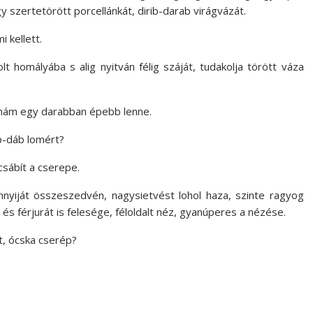
 szertetörött porcellánkát, dirib-darab virágvázát.
 kellett.
 homályába s alig nyitván félig száját, tudakolja törött váza
umám egy darabban épebb lenne.
ib-dáb lomért?
csábít a cserepe.
yiját összeszedvén, nagysietvést lohol haza, szinte ragyog
s férjurát is felesége, féloldalt néz, gyanúperes a nézése.
, ócska cserép?