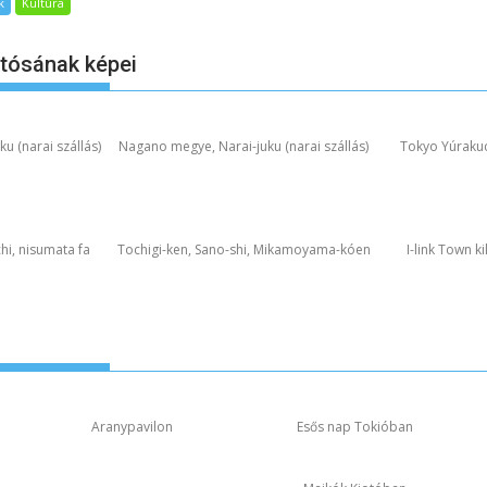
k
Kultúra
otósának képei
u (narai szállás)
Nagano megye, Narai-juku (narai szállás)
Tokyo Yúraku
hi, nisumata fa
Tochigi-ken, Sano-shi, Mikamoyama-kóen
I-link Town k
Aranypavilon
Esős nap Tokióban