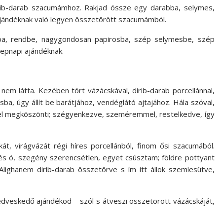
b-darab szacumámhoz. Rakjad össze egy darabba, selymes,
ajándéknak való legyen összetörött szacumámból.
rba, rendbe, nagygondosan papirosba, szép selymesbe, szép
nepnapi ajándéknak.
em látta. Kezében tört vázácskával, dirib-darab porcellánnal,
a, úgy állít be barát­jához, vendéglátó ajtajához. Hála szóval,
 megköszönti; szégyenkezve, szeméremmel, restelkedve, így
t, virágvázát régi híres porcellánból, finom ősi szacumából.
 és ó, szegény szeren­csétlen, egyet csúsztam; földre pottyant
lighanem dirib-darab összetörve s ím itt állok szemlesütve,
edveskedő ajándékod – szól s átveszi összetörött vázácskáját,