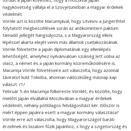
nagykövetség vállalja el a Szovjetunióban a magyar érdekek
védelmét.
Vörnle azt is közölte Macumijával, hogy Litvinov a Jungerthtel
folytatott megbeszélések során az antikomintern paktum
támadó jellegét hangsúlyozta, s a Magyarország elleni
lépéssel akarta elejét venni más államok csatlakozásának.
Vörnle fölvetette a japán diplomatának egy ellenlépés
lehetőségét, amelyhez nyilvánvalóan szükség lett volna az
olasz, a német és a japán kormány közreműködésére is.
Macumija Vörnle fölvetéseire azt válaszolta, hogy azonnal
táviratot küld Tokióba, ahonnan valószínűleg másnap kap
választ. /1/
Február 5-én Macumija fölkereste Vörnlét, és közölte, hogy
mielőtt Japán elvállalná Moszkvában a magyar érdekek
védelmét, néhány pótlólagos felvilágosítást kér. Először is
miért éppen Japánra esett a magyar kormány választása?
Vörnle erre azt válaszolta, hogy Magyarországot baráti
érzelmek és bizalom fűzik Japánhoz, s hogy a szigetország és