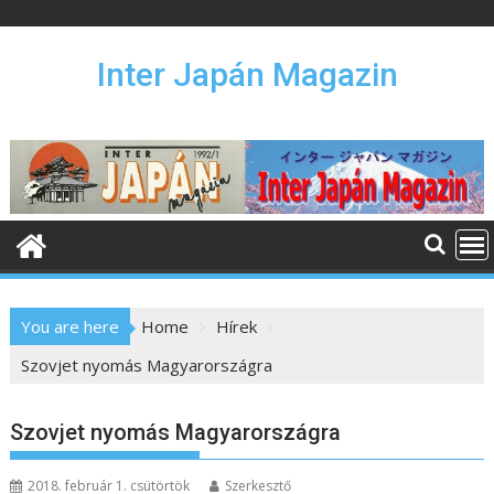
S
k
i
Inter Japán Magazin
p
t
o
c
o
n
t
e
n
You are here
Home
Hírek
t
Szovjet nyomás Magyarországra
Szovjet nyomás Magyarországra
2018. február 1. csütörtök
Szerkesztő