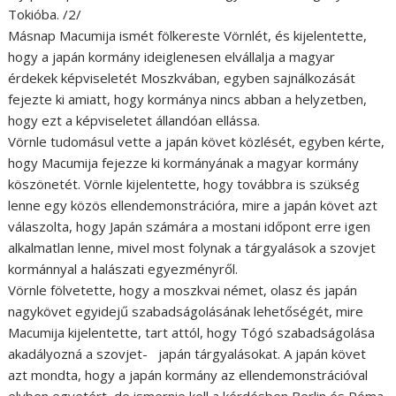
Tokióba. /2/
Másnap Macumija ismét fölkereste Vörnlét, és kijelentette,
hogy a japán kormány ideiglenesen elvállalja a magyar
érdekek képviseletét Moszkvában, egyben sajnálkozását
fejezte ki amiatt, hogy kormánya nincs abban a helyzetben,
hogy ezt a képviseletet állandóan ellássa.
Vörnle tudomásul vette a japán követ közlését, egyben kérte,
hogy Macumija fejezze ki kormányának a magyar kormány
köszönetét. Vörnle kijelentette, hogy továbbra is szükség
lenne egy közös ellendemonstrációra, mire a japán követ azt
válaszolta, hogy Japán számára a mostani időpont erre igen
alkalmatlan lenne, mivel most folynak a tárgyalások a szovjet
kormánnyal a halászati egyezményről.
Vörnle fölvetette, hogy a moszkvai német, olasz és japán
nagykövet egyidejű szabadságolásának lehetőségét, mire
Macumija kijelentette, tart attól, hogy Tógó szabadságolása
akadályozná a szovjet- japán tárgyalásokat. A japán követ
azt mondta, hogy a japán kormány az ellendemonstrációval
elvben egyetért, de ismernie kell a kérdésben Berlin és Róma