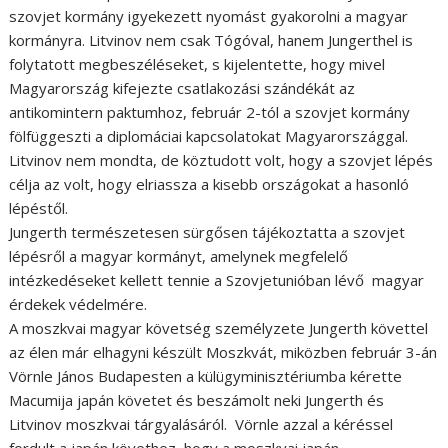
szovjet kormány igyekezett nyomást gyakorolni a magyar
kormányra. Litvinov nem csak Tógóval, hanem Jungerthel is
folytatott megbeszéléseket, s kijelentette, hogy mivel
Magyarország kifejezte csatlakozási szándékát az
antikomintern paktumhoz, február 2-tól a szovjet kormány
fölfüggeszti a diplomáciai kapcsolatokat Magyarországgal.
Litvinov nem mondta, de köztudott volt, hogy a szovjet lépés
célja az volt, hogy elriassza a kisebb országokat a hasonló
lépéstől.
Jungerth természetesen sürgősen tájékoztatta a szovjet
lépésről a magyar kormányt, amelynek megfelelő
intézkedéseket kellett tennie a Szovjetunióban lévő magyar
érdekek védelmére.
A moszkvai magyar követség személyzete Jungerth követtel
az élen már elhagyni készült Moszkvát, miközben február 3-án
Vörnle János Budapesten a külügyminisztériumba kérette
Macumija japán követet és beszámolt neki Jungerth és
Litvinov moszkvai tárgyalásáról. Vörnle azzal a kéréssel
fordult a japán követhez, hogy a moszkvai japán