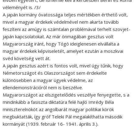
véleményét is. /3/
A japán kormány óvatossága teljes mértékben érthető volt,
mivel a magyar érdekek védelmével nem akarta tovább
feszíteni az amúgy is számtalan problémával terhelt szovjet-
japán kapcsolatokat. Az már önmagában gesztus volt
Magyarország iránt, hogy Tógó ideiglenesen elvállalta a
magyar érdekek képviseletét, amelyet ezután a moszkvai
svéd követség vett át.
A japán gesztus azért is fontos volt, mivel úgy tűnik, hogy
Németországot és Olaszországot sem érdekelte
különösebben a magyar ügyek védelme, az
ellendemonstrációról nem is beszélve.
Magyarországot az elszigetelődés veszélye fenyegette, s a
mindinkább a fasiszta diktatúra felé hajló Imrédy Béla
miniszterelnököt az angolbarát magyar politikai körök
megbuktatták, így gróf Teleki Pál megalakíthatta második
kormányát (1939. február 16- 1941. április 3.).