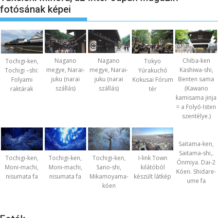
fotósának képei
Nagano
Nagano
Chiba-ken
Tochigi-ken,
Tokyo
megye, Narai-
megye, Narai-
Kashiwa-shi,
Tochigi –shi:
Yúrakuchó
juku (narai
juku (narai
Benten sama
Folyami
Kokusai Fórum
szállás)
szállás)
(Kawano
raktárak
tér
kamisama jinja
= a Folyó-Isten
szentélye.)
Saitama-ken,
Saitama-shi,.
Tochigi-ken,
Tochigi-ken,
Tochigi-ken,
I-link Town
Ónmiya. Dai-2
Moni-machi,
Moni-machi,
Sano-shi,
kilátóból
Kóen. Shidare-
nisumata fa
nisumata fa
Mikamoyama-
készült látkép
ume fa
kóen