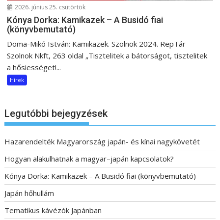
2026. június 25. csütörtök
Kónya Dorka: Kamikazek – A Busidó fiai
(könyvbemutató)
Doma-Mikó István: Kamikazek. Szolnok 2024. RepTár
Szolnok Nkft, 263 oldal „Tisztelitek a bátorságot, tisztelitek
a hősiességet!...
Hírek
Legutóbbi bejegyzések
Hazarendelték Magyarország japán- és kínai nagykövetét
Hogyan alakulhatnak a magyar–japán kapcsolatok?
Kónya Dorka: Kamikazek – A Busidó fiai (könyvbemutató)
Japán hőhullám
Tematikus kávézók Japánban