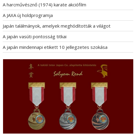
A harcművésznő (1974) karate akciófilm
A JAXA új holdprogramja
Japán találmányok, amelyek meghódították a világot
A japán vasúti pontosság titkai
A japán mindennapi etikett 10 jellegzetes szokása