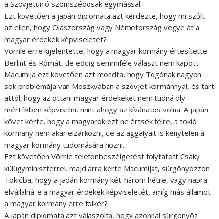
a Szovjetunió szomszédosak egymással.
Ezt követően a japán diplomata azt kérdezte, hogy mi szólt
az ellen, hogy Olaszország vagy Németország vegye át a
magyar érdekek képviseletét?
Vörnle erre kijelentette, hogy a magyar kormány értesítette
Berlint és Rómát, de eddig semmiféle választ nem kapott.
Macumija ezt követően azt mondta, hogy Tógónak nagyon
sok problémája van Moszkvában a szovjet kormánnyal, és tart
attól, hogy az ottani magyar érdekeket nem tudná oly
mértékben képviselni, mint ahogy az kívánatos volna. A japán
követ kérte, hogy a magyarok ezt ne értsék félre, a tokiói
kormány nem akar elzárkózni, de az aggályait is kénytelen a
magyar kormány tudomására hozni.
Ezt követően Vörnle telefonbeszélgetést folytatott Csáky
külügyminiszterrel, majd arra kérte Macumiját, sürgönyözzön
Tokióba, hogy a japán kormány két-három hétre, vagy napra
elvállalná-e a magyar érdekek képviseletét, amíg más államot
a magyar kormány erre fölkér?
A japán diplomata azt válaszolta, hogy azonnal sürgönyöz