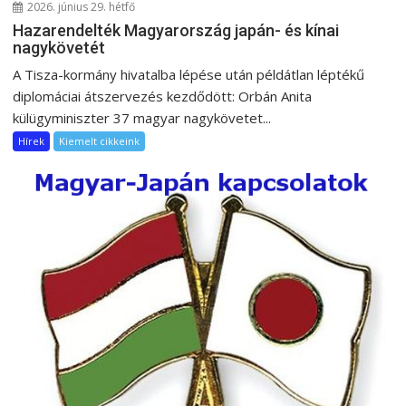
2026. június 29. hétfő
Hazarendelték Magyarország japán- és kínai
nagykövetét
A Tisza-kormány hivatalba lépése után példátlan léptékű
diplomáciai átszervezés kezdődött: Orbán Anita
külügyminiszter 37 magyar nagykövetet...
Hírek
Kiemelt cikkeink