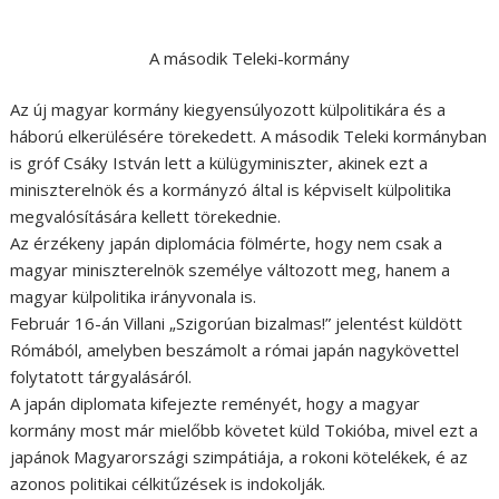
A második Teleki-kormány
Az új magyar kormány kiegyensúlyozott külpolitikára és a
háború elkerülésére törekedett. A második Teleki kormányban
is gróf Csáky István lett a külügyminiszter, akinek ezt a
miniszterelnök és a kormányzó által is képviselt külpolitika
megvalósítására kellett törekednie.
Az érzékeny japán diplomácia fölmérte, hogy nem csak a
magyar miniszterelnök személye változott meg, hanem a
magyar külpolitika irányvonala is.
Február 16-án Villani „Szigorúan bizalmas!” jelentést küldött
Rómából, amelyben beszámolt a római japán nagykövettel
folytatott tárgyalásáról.
A japán diplomata kifejezte reményét, hogy a magyar
kormány most már mielőbb követet küld Tokióba, mivel ezt a
japánok Magyarországi szimpátiája, a rokoni kötelékek, é az
azonos politikai célkitűzések is indokolják.