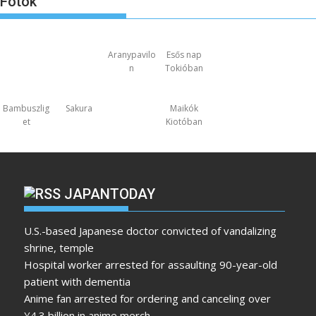
Fotók
Aranypavilo
Esős nap
n
Tokióban
Bambuszlig
Sakura
Maikók
et
Kiotóban
JAPANTODAY
U.S.-based Japanese doctor convicted of vandalizing
shrine, temple
Hospital worker arrested for assaulting 90-year-old
patient with dementia
Anime fan arrested for ordering and canceling over
¥4.3 billion in anime merch