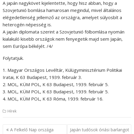
A japán nagykövet kijelentette, hogy hisz abban, hogy a
Szovjetunió bomlása hamarosan megindul, mivel általános
elégedetlenség jellemző az országra, amelyet súlyosbít a
heterogén népesség is.
A japán diplomata szerint a Szovjetunió fölbomlása nyomán
kialakuló kisebb országok nem fenyegetik majd sem Japán,
sem Európa békéjét. /4/
Folytatjuk.
1. Magyar Országos Levéltár, Külügyminisztérium Politikai
Iratai, K 63 Budapest, 1939. február 3.
2. MOL, KÜM POL, K 63 Budapest, 1939. február 5.
3. MOL, KÜM POL, K 63 Budapest, 1939. február 5.
4. MOL, KÜM POL, K 63 Róma, 1939. február 16.
Hírek
B
A Felkelő Nap országa
Japán tudósok óriási barlangot