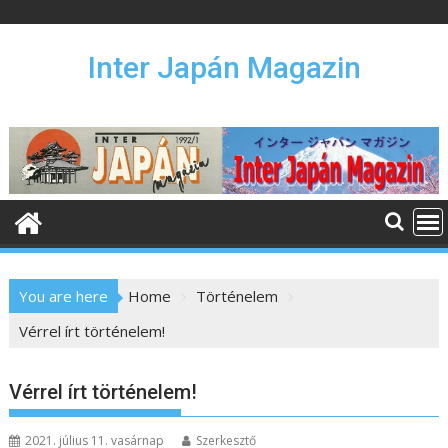
S
k
i
Inter Japán Magazin
p
t
o
c
o
n
t
e
n
You are here
Home
Történelem
t
Vérrel írt történelem!
Vérrel írt történelem!
2021. július 11. vasárnap
Szerkesztő