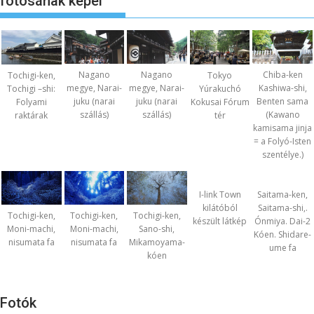
fotósának képei
Nagano
Nagano
Chiba-ken
Tochigi-ken,
Tokyo
megye, Narai-
megye, Narai-
Kashiwa-shi,
Tochigi –shi:
Yúrakuchó
juku (narai
juku (narai
Benten sama
Folyami
Kokusai Fórum
szállás)
szállás)
(Kawano
raktárak
tér
kamisama jinja
= a Folyó-Isten
szentélye.)
I-link Town
Saitama-ken,
kilátóból
Saitama-shi,.
Tochigi-ken,
Tochigi-ken,
Tochigi-ken,
készült látkép
Ónmiya. Dai-2
Moni-machi,
Moni-machi,
Sano-shi,
Kóen. Shidare-
nisumata fa
nisumata fa
Mikamoyama-
ume fa
kóen
Fotók