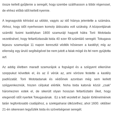
össze kellett gyűjtenie a seregét, hogy szembe szállhasson a többi régenssel,
de ehhez előbb időt kellett nyernie.
A legnagyobb kihívást az utóbbi, vagyis az idő hiánya jelentette a számára.
Ahhoz, hogy időt nyerhessen komoly áldozatra volt szükség. A központjának
számító fusimi kastélyban 1800 szamurájt hagyott hátra Torii Mototada
vezetésével, hogy feltartóztassák Isida 40 ezer főt számláló seregét. Tokugava
Iejaszu szamurájai 11 napon keresztül védték hősiesen a kastélyt, míg az
ellenség egy áruló segítségével be nem jutott a falak mögé és fel nem gyújtotta
azt.
Az addig életben maradt szamurájok a fogságot és a szégyent elkerülve
szeppukut követtek el, és az ő vérük az, ami vörösre festette a kastély
padlózatát. Torii Mototadanak és védőinek azonban még sem kellett
szégyenkezniük, hiszen céljukat elérték. Noha Isida katonái közül „csak”
háromezren estek el, de sikerült olyan hosszan feltartóztatni őket, hogy
elegendő időt nyertek Tokugavának. Ez a tett vezetett el Japán történelmének
talán legfontosabb csatájához, a szekigaharai ütközethez, ahol 1600. október
21-én sikeresen legyőzték Isida és szövetségesei seregét.