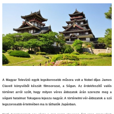
A Magyar Televízió egyik legsikeresebb műsora volt a Nobel díjas James
Clavell könyvéből készült filmsorozat, a Sógun. Az érdekfeszítő valós
történet arról szólt, hogy milyen véres áldozatok árán szerezte meg a
sóguni hatalmat Tokugava Iejaszu nagyúr. A történelmi vér-áldozatok a szó
legszorosabb értelmében ma is láthatók Japánban.