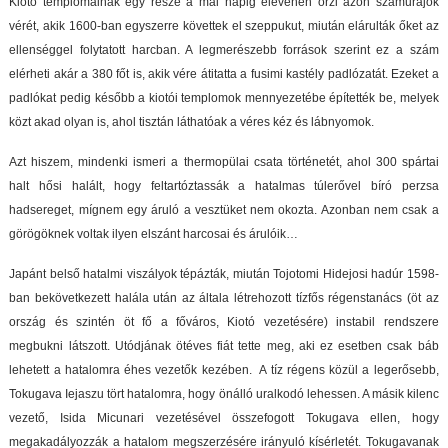
Kiotó templomainak egy része a mai napig elevenen őrzi azon szamurájok
vérét, akik 1600-ban egyszerre követtek el szeppukut, miután elárulták őket az
ellenséggel folytatott harcban. A legmerészebb források szerint ez a szám
elérheti akár a 380 főt is, akik vére átitatta a fusimi kastély padlózatát. Ezeket a
padlókat pedig később a kiotói templomok mennyezetébe építették be, melyek
közt akad olyan is, ahol tisztán láthatóak a véres kéz és lábnyomok.
Azt hiszem, mindenki ismeri a thermopülai csata történetét, ahol 300 spártai
halt hősi halált, hogy feltartóztassák a hatalmas túlerővel bíró perzsa
hadsereget, mígnem egy áruló a vesztüket nem okozta. Azonban nem csak a
görögöknek voltak ilyen elszánt harcosai és árulóik…
Japánt belső hatalmi viszályok tépázták, miután Tojotomi Hidejosi hadúr 1598-
ban bekövetkezett halála után az általa létrehozott tízfős régenstanács (öt az
ország és szintén öt fő a főváros, Kiotó vezetésére) instabil rendszere
megbukni látszott. Utódjának ötéves fiát tette meg, aki ez esetben csak báb
lehetett a hatalomra éhes vezetők kezében. A tíz régens közül a legerősebb,
Tokugava Iejaszu tört hatalomra, hogy önálló uralkodó lehessen. A másik kilenc
vezető, Isida Micunari vezetésével összefogott Tokugava ellen, hogy
megakadályozzák a hatalom megszerzésére irányuló kísérletét. Tokugavanak