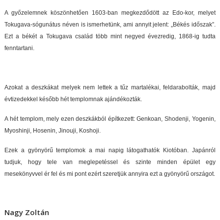
A győzelemnek köszönhetően 1603-ban megkezdődött az Edo-kor, melyet
Tokugava-sógunátus néven is ismerhetünk, ami annyit jelent: „Békés időszak”.
Ezt a békét a Tokugava család több mint negyed évezredig, 1868-ig tudta
fenntartani.
Azokat a deszkákat melyek nem lettek a tűz martalékai, feldarabolták, majd
évtizedekkel később hét templomnak ajándékozták.
A hét templom, mely ezen deszkákból építkezett: Genkoan, Shodenji, Yogenin,
Myoshinji, Hosenin, Jinouji, Koshoji.
Ezek a gyönyörű templomok a mai napig látogathatók Kiotóban. Japánról
tudjuk, hogy tele van meglepetéssel és szinte minden épület egy
mesekönyvvel ér fel és mi pont ezért szeretjük annyira ezt a gyönyörű országot.
Nagy Zoltán