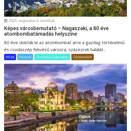
2025. augusztus 9. szombat
Képes városbemutató – Nagaszaki, a 80 éve
atombombatámadás helyszíne
80 éve dobták le az atombombát arre a gazdag történelmű
és csodaszép fekvésű városra, százezrek halálát...
Hírek
Kiemelt
Technika-Tudomány
Történelem