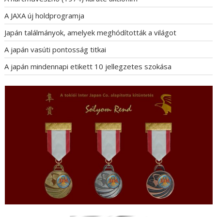
A JAXA új holdprogramja
Japán találmányok, amelyek meghódították a világot
A japán vasúti pontosság titkai
A japán mindennapi etikett 10 jellegzetes szokása