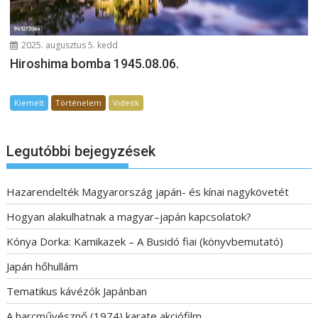
2025. augusztus 5. kedd
Hiroshima bomba 1945.08.06.
Kiemelt
Történelem
Videók
Legutóbbi bejegyzések
Hazarendelték Magyarország japán- és kínai nagykövetét
Hogyan alakulhatnak a magyar–japán kapcsolatok?
Kónya Dorka: Kamikazek – A Busidó fiai (könyvbemutató)
Japán hőhullám
Tematikus kávézók Japánban
A harcművésznő (1974) karate akciófilm