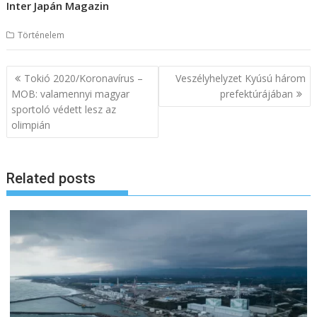
Inter Japán Magazin
Történelem
B
Tokió 2020/Koronavírus –
Veszélyhelyzet Kyúsú három
e
MOB: valamennyi magyar
prefektúrájában
sportoló védett lesz az
j
olimpián
e
g
y
Related posts
z
é
s
n
a
v
i