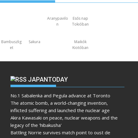
Aranypavilo
Esős nap
n
Tokióban
Bambuszlig
Sakura
Maikók
et
Kiotóban
JAPANTODAY
No.1 Sabalenka and Pegula advance at Toronto
The atomic bomb, a world-changing invention,
inflicted suffering and launched the nuclear age
Akira Kawasaki on peace, nuclear weapons and the
legacy of the 'hibakusha'
Battling Norrie survives match point to oust de