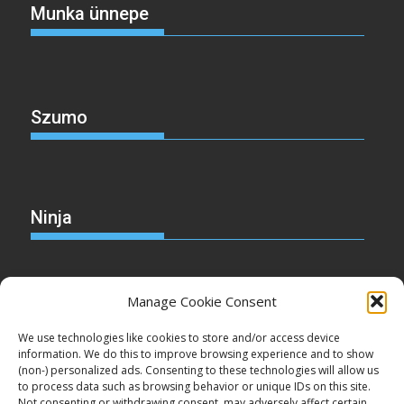
Munka ünnepe
Szumo
Ninja
Manage Cookie Consent
Christmas
We use technologies like cookies to store and/or access device
information. We do this to improve browsing experience and to show
(non-) personalized ads. Consenting to these technologies will allow us
to process data such as browsing behavior or unique IDs on this site.
Not consenting or withdrawing consent, may adversely affect certain