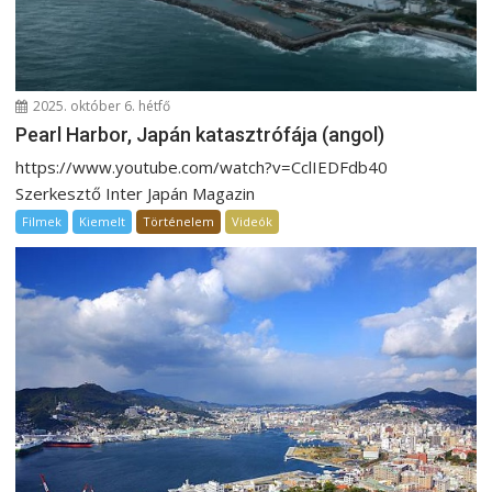
g
á
c
i
2025. október 6. hétfő
ó
Pearl Harbor, Japán katasztrófája (angol)
https://www.youtube.com/watch?v=CclIEDFdb40
Szerkesztő Inter Japán Magazin
Filmek
Kiemelt
Történelem
Videók