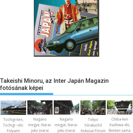
Takeishi Minoru, az Inter Japán Magazin
fotósának képei
Nagano
Nagano
Chiba-ken
Tochigi-ken,
Tokyo
megye, Narai-
megye, Narai-
Kashiwa-shi,
Tochigi –shi:
Yúrakuchó
juku (narai
juku (narai
Benten sama
Folyami
Kokusai Fórum