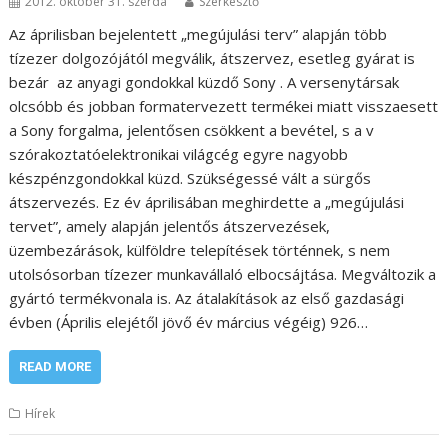
2012. október 31. szerda
Szerkesztő
Az áprilisban bejelentett „megújulási terv” alapján több
tízezer dolgozójától megválik, átszervez, esetleg gyárat is
bezár az anyagi gondokkal küzdő Sony . A versenytársak
olcsóbb és jobban formatervezett termékei miatt visszaesett
a Sony forgalma, jelentősen csökkent a bevétel, s a v
szórakoztatóelektronikai világcég egyre nagyobb
készpénzgondokkal küzd. Szükségessé vált a sürgős
átszervezés. Ez év áprilisában meghirdette a „megújulási
tervet”, amely alapján jelentős átszervezések,
üzembezárások, külföldre telepítések történnek, s nem
utolsósorban tízezer munkavállaló elbocsájtása. Megváltozik a
gyártó termékvonala is. Az átalakítások az első gazdasági
évben (Április elejétől jövő év március végéig) 926…
READ MORE
Hírek