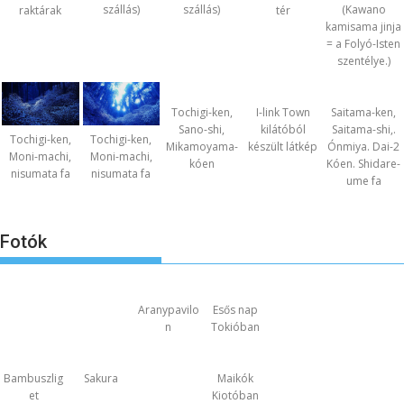
szállás)
szállás)
(Kawano
raktárak
tér
kamisama jinja
= a Folyó-Isten
szentélye.)
Tochigi-ken,
I-link Town
Saitama-ken,
Sano-shi,
kilátóból
Saitama-shi,.
Tochigi-ken,
Tochigi-ken,
Mikamoyama-
készült látkép
Ónmiya. Dai-2
Moni-machi,
Moni-machi,
kóen
Kóen. Shidare-
nisumata fa
nisumata fa
ume fa
Fotók
Aranypavilo
Esős nap
n
Tokióban
Bambuszlig
Sakura
Maikók
et
Kiotóban