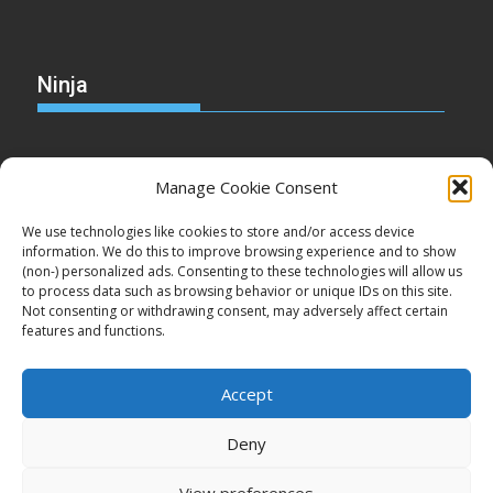
Ninja
Manage Cookie Consent
Christmas
We use technologies like cookies to store and/or access device
information. We do this to improve browsing experience and to show
(non-) personalized ads. Consenting to these technologies will allow us
to process data such as browsing behavior or unique IDs on this site.
Not consenting or withdrawing consent, may adversely affect certain
Cake
features and functions.
Accept
Deny
Copyright © Minden jog fenntartva!
View preferences