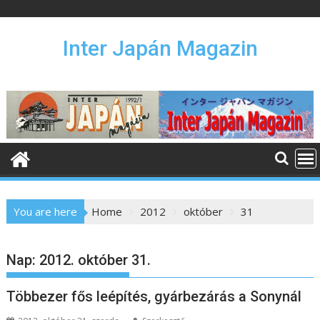
S
k
i
Inter Japán Magazin
p
t
o
c
o
n
t
e
n
You are here
Home
2012
október
31
t
Nap:
2012. október 31.
Többezer fős leépítés, gyárbezárás a Sonynál