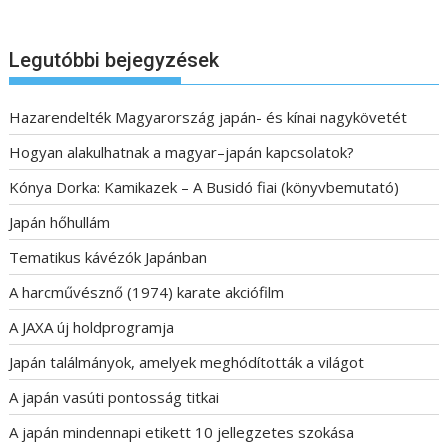
Legutóbbi bejegyzések
Hazarendelték Magyarország japán- és kínai nagykövetét
Hogyan alakulhatnak a magyar–japán kapcsolatok?
Kónya Dorka: Kamikazek – A Busidó fiai (könyvbemutató)
Japán hőhullám
Tematikus kávézók Japánban
A harcművésznő (1974) karate akciófilm
A JAXA új holdprogramja
Japán találmányok, amelyek meghódították a világot
A japán vasúti pontosság titkai
A japán mindennapi etikett 10 jellegzetes szokása