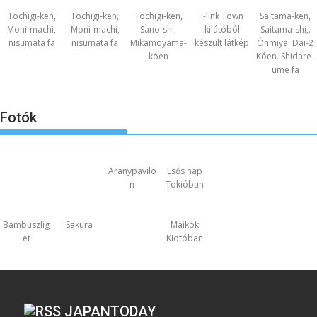
Tochigi-ken,
Tochigi-ken,
Tochigi-ken,
I-link Town
Saitama-ken,
Moni-machi,
Moni-machi,
Sano-shi,
kilátóból
Saitama-shi,.
nisumata fa
nisumata fa
Mikamoyama-
készült látkép
Ónmiya. Dai-2
kóen
Kóen. Shidare-
ume fa
Fotók
Aranypavilo
Esős nap
n
Tokióban
Bambuszlig
Sakura
Maikók
et
Kiotóban
JAPANTODAY