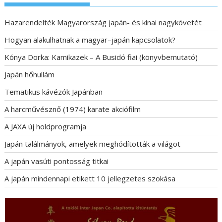
Hazarendelték Magyarország japán- és kínai nagykövetét
Hogyan alakulhatnak a magyar–japán kapcsolatok?
Kónya Dorka: Kamikazek – A Busidó fiai (könyvbemutató)
Japán hőhullám
Tematikus kávézók Japánban
A harcművésznő (1974) karate akciófilm
A JAXA új holdprogramja
Japán találmányok, amelyek meghódították a világot
A japán vasúti pontosság titkai
A japán mindennapi etikett 10 jellegzetes szokása