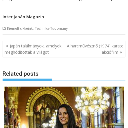
Inter Japán Magazin
,
Kiemelt cikkeink
Technika-Tudomány
B
Japán találmányok, amelyek
A harcművésznő (1974) karate
e
meghódították a világot
akciófilm
j
e
Related posts
g
y
z
é
s
n
a
v