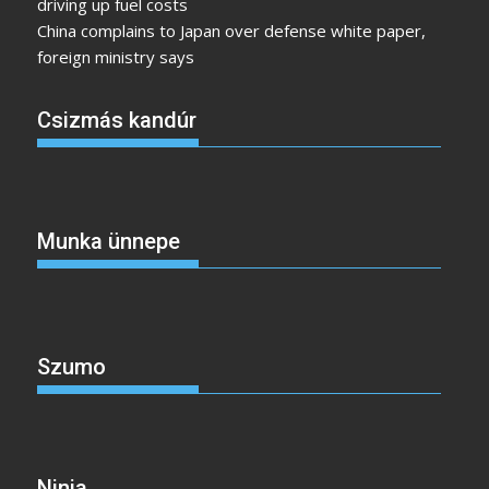
driving up fuel costs
China complains to Japan over defense white paper,
foreign ministry says
Csizmás kandúr
Munka ünnepe
Szumo
Ninja