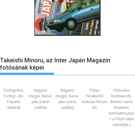
Takeishi Minoru, az Inter Japán Magazin
fotósának képei
Tochigi-ken,
Nagano
Nagano
Tokyo
Chiba-ken
Tochigi –shi:
megye, Narai-
megye, Narai-
Yúrakuchó
Kashiwa-shi,
Folyami
juku (narai
juku (narai
Kokusai Fórum
Benten sama
raktárak
szállás)
szállás)
tér
(Kawano
kamisama jinja
= a Folyó-Isten
szentélye.)