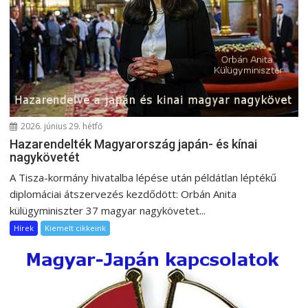
i
g
á
c
i
ó
2026. június 29. hétfő
Hazarendelték Magyarország japán- és kínai
nagykövetét
A Tisza-kormány hivatalba lépése után példátlan léptékű
diplomáciai átszervezés kezdődött: Orbán Anita
külügyminiszter 37 magyar nagykövetet...
Hírek
Kiemelt cikkeink