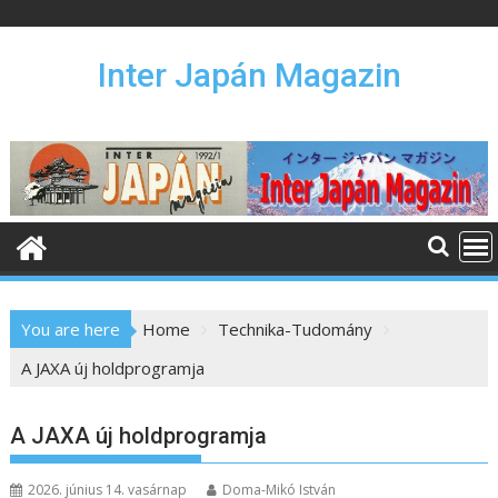
S
k
i
Inter Japán Magazin
p
t
o
c
o
n
t
e
n
You are here
Home
Technika-Tudomány
t
A JAXA új holdprogramja
A JAXA új holdprogramja
2026. június 14. vasárnap
Doma-Mikó István