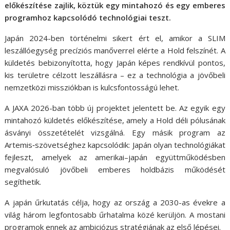
előkészítése zajlik, köztük egy mintahozó és egy emberes
programhoz kapcsolódó technológiai teszt.
Japán 2024-ben történelmi sikert ért el, amikor a SLIM
leszállóegység precíziós manőverrel elérte a Hold felszínét. A
küldetés bebizonyította, hogy Japán képes rendkívül pontos,
kis területre célzott leszállásra – ez a technológia a jövőbeli
nemzetközi missziókban is kulcsfontosságú lehet.
A JAXA 2026-ban több új projektet jelentett be. Az egyik egy
mintahozó küldetés előkészítése, amely a Hold déli pólusának
ásványi összetételét vizsgálná. Egy másik program az
Artemis‑szövetséghez kapcsolódik: Japán olyan technológiákat
fejleszt, amelyek az amerikai–japán együttműködésben
megvalósuló jövőbeli emberes holdbázis működését
segíthetik.
A japán űrkutatás célja, hogy az ország a 2030-as évekre a
világ három legfontosabb űrhatalma közé kerüljön. A mostani
programok ennek az ambiciózus stratégiának az első lépései.