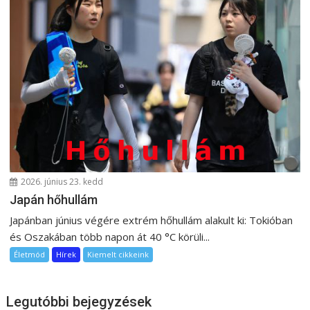
2026. június 23. kedd
Japán hőhullám
Japánban június végére extrém hőhullám alakult ki: Tokióban
és Oszakában több napon át 40 °C körüli...
Életmód
Hírek
Kiemelt cikkeink
Legutóbbi bejegyzések