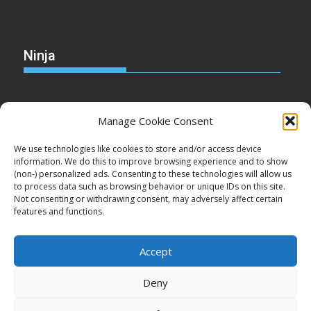
Ninja
Manage Cookie Consent
Christmas
We use technologies like cookies to store and/or access device
information. We do this to improve browsing experience and to show
(non-) personalized ads. Consenting to these technologies will allow us
to process data such as browsing behavior or unique IDs on this site.
Not consenting or withdrawing consent, may adversely affect certain
Cake
features and functions.
Accept
Deny
Copyright © Minden jog fenntartva!