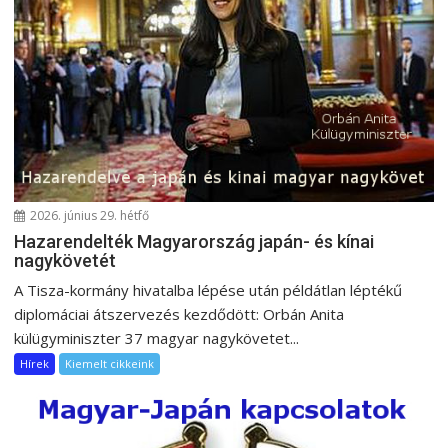
n
a
v
i
g
á
c
i
ó
2026. június 29. hétfő
Hazarendelték Magyarország japán- és kínai
nagykövetét
A Tisza-kormány hivatalba lépése után példátlan léptékű
diplomáciai átszervezés kezdődött: Orbán Anita
külügyminiszter 37 magyar nagykövetet...
Hírek
Kiemelt cikkeink