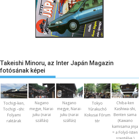
Takeishi Minoru, az Inter Japán Magazin
fotósának képei
Nagano
Nagano
Chiba-ken
Tochigi-ken,
Tokyo
megye, Narai-
megye, Narai-
Kashiwa-shi,
Tochigi –shi:
Yúrakuchó
juku (narai
juku (narai
Benten sama
Folyami
Kokusai Fórum
szállás)
szállás)
(Kawano
raktárak
tér
kamisama jinja
= a Folyó-Isten
szentélye.)