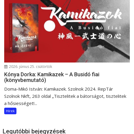
2026. június 25. csütörtök
Kónya Dorka: Kamikazek – A Busidó fiai
(könyvbemutató)
Doma-Mikó István: Kamikazek. Szolnok 2024. RepTár
Szolnok Nkft, 263 oldal „Tisztelitek a bátorságot, tisztelitek
a hősiességet!...
Hírek
Legutóbbi bejegyzések