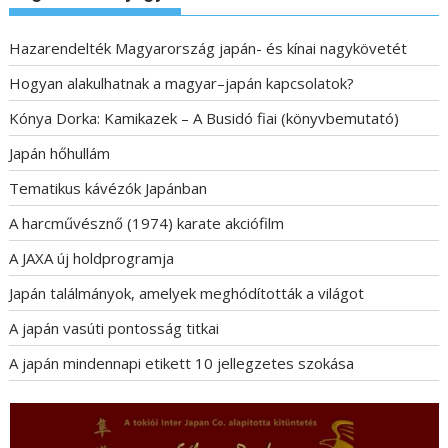
Hazarendelték Magyarország japán- és kínai nagykövetét
Hogyan alakulhatnak a magyar–japán kapcsolatok?
Kónya Dorka: Kamikazek – A Busidó fiai (könyvbemutató)
Japán hőhullám
Tematikus kávézók Japánban
A harcművésznő (1974) karate akciófilm
A JAXA új holdprogramja
Japán találmányok, amelyek meghódították a világot
A japán vasúti pontosság titkai
A japán mindennapi etikett 10 jellegzetes szokása