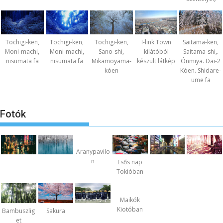
Tochigi-ken,
Tochigi-ken,
Tochigi-ken,
I-link Town
Saitama-ken,
Moni-machi,
Moni-machi,
Sano-shi,
kilátóból
Saitama-shi,.
nisumata fa
nisumata fa
Mikamoyama-
készült látkép
Ónmiya. Dai-2
kóen
Kóen. Shidare-
ume fa
Fotók
Aranypavilo
n
Esős nap
Tokióban
Maikók
Kiotóban
Bambuszlig
Sakura
et