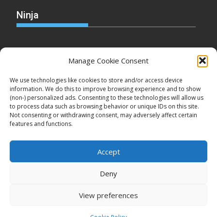
Ninja
Manage Cookie Consent
Christmas
We use technologies like cookies to store and/or access device
information. We do this to improve browsing experience and to show
(non-) personalized ads. Consenting to these technologies will allow us
to process data such as browsing behavior or unique IDs on this site.
Not consenting or withdrawing consent, may adversely affect certain
Cake
features and functions.
Accept
Deny
Copyright © Minden jog fenntartva!
View preferences
Proudly powered by WordPress
|
Theme: SuperMag by
Acme
Themes