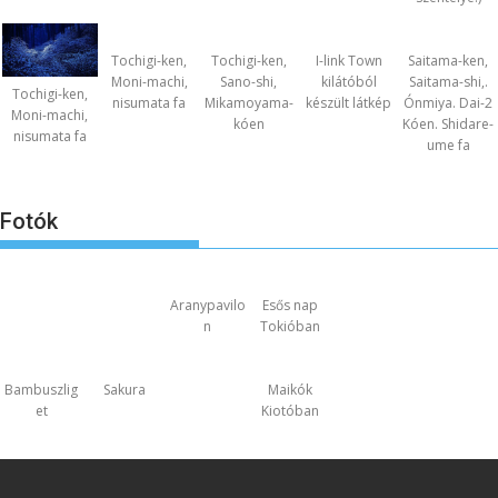
Tochigi-ken,
Tochigi-ken,
I-link Town
Saitama-ken,
Moni-machi,
Sano-shi,
kilátóból
Saitama-shi,.
Tochigi-ken,
nisumata fa
Mikamoyama-
készült látkép
Ónmiya. Dai-2
Moni-machi,
kóen
Kóen. Shidare-
nisumata fa
ume fa
Fotók
Aranypavilo
Esős nap
n
Tokióban
Bambuszlig
Sakura
Maikók
et
Kiotóban