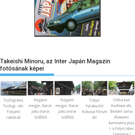
Takeishi Minoru, az Inter Japán Magazin
fotósának képei
Nagano
Nagano
Chiba-ken
Tochigi-ken,
Tokyo
megye, Narai-
megye, Narai-
Kashiwa-shi,
Tochigi –shi:
Yúrakuchó
juku (narai
juku (narai
Benten sama
Folyami
Kokusai Fórum
szállás)
szállás)
(Kawano
raktárak
tér
kamisama jinja
= a Folyó-Isten
szentélye.)