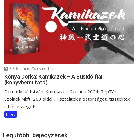
2026. június 25. csütörtök
Kónya Dorka: Kamikazek – A Busidó fiai
(könyvbemutató)
Doma-Mikó István: Kamikazek. Szolnok 2024. RepTár
Szolnok Nkft, 263 oldal „Tisztelitek a bátorságot, tisztelitek
a hősiességet!...
Hírek
Legutóbbi bejegyzések