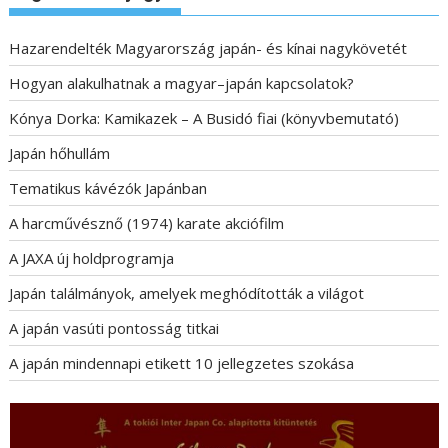
Hazarendelték Magyarország japán- és kínai nagykövetét
Hogyan alakulhatnak a magyar–japán kapcsolatok?
Kónya Dorka: Kamikazek – A Busidó fiai (könyvbemutató)
Japán hőhullám
Tematikus kávézók Japánban
A harcművésznő (1974) karate akciófilm
A JAXA új holdprogramja
Japán találmányok, amelyek meghódították a világot
A japán vasúti pontosság titkai
A japán mindennapi etikett 10 jellegzetes szokása