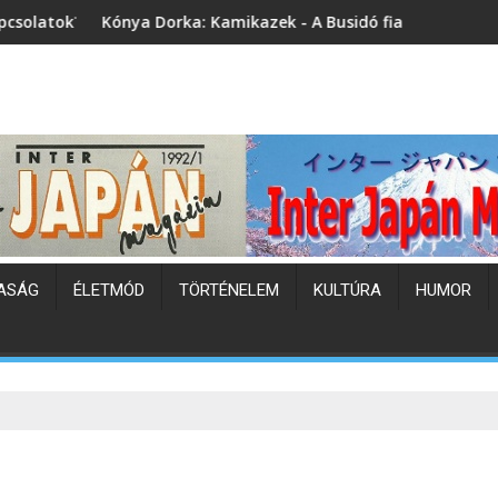
orka: Kamikazek - A Busidó fiai (könyvbemutató)
Japán hőhullám
ASÁG
ÉLETMÓD
TÖRTÉNELEM
KULTÚRA
HUMOR