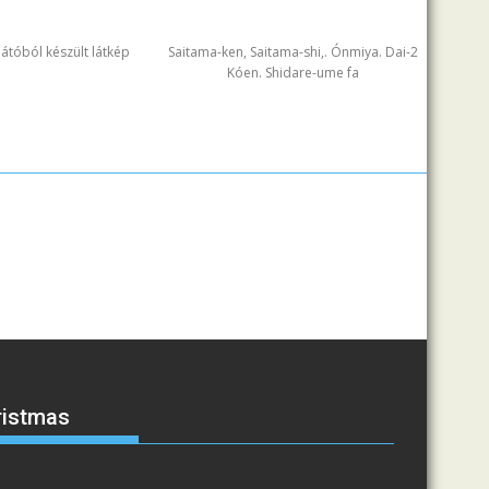
ilátóból készült látkép
Saitama-ken, Saitama-shi,. Ónmiya. Dai-2
Kóen. Shidare-ume fa
ristmas