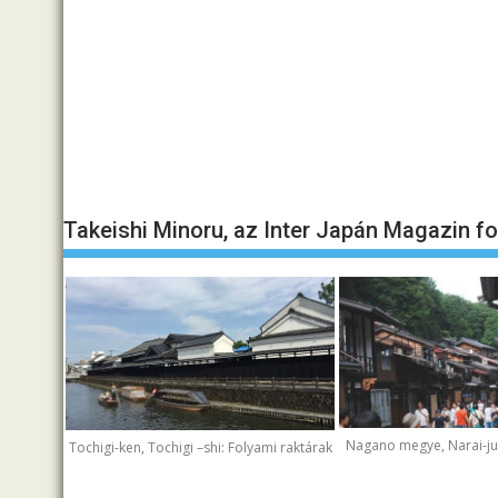
Takeishi Minoru, az Inter Japán Magazin f
Nagano megye, Narai-juk
Tochigi-ken, Tochigi –shi: Folyami raktárak