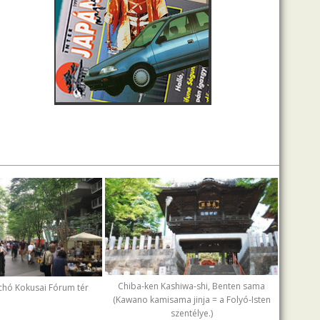
Chiba-ken Kashiwa-shi, Benten sama
chó Kokusai Fórum tér
(Kawano kamisama jinja = a Folyó-Isten
szentélye.)