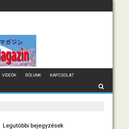
Tematikus kávézók Jap
VIDEÓK
RÓLUNK
KAPCSOLAT
Legutóbbi bejegyzések