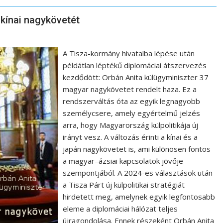
kínai nagykövetét
A Tisza-kormány hivatalba lépése után
példátlan léptékű diplomáciai átszervezés
kezdődött: Orbán Anita külügyminiszter 37
magyar nagykövetet rendelt haza. Ez a
rendszerváltás óta az egyik legnagyobb
személycsere, amely egyértelmű jelzés
arra, hogy Magyarország külpolitikája új
irányt vesz. A változás érinti a kínai és a
japán nagykövetet is, ami különösen fontos
a magyar–ázsiai kapcsolatok jövője
szempontjából. A 2024-es választások után
a Tisza Párt új külpolitikai stratégiát
hirdetett meg, amelynek egyik legfontosabb
eleme a diplomáciai hálózat teljes
újragondolása. Ennek részeként Orbán Anita