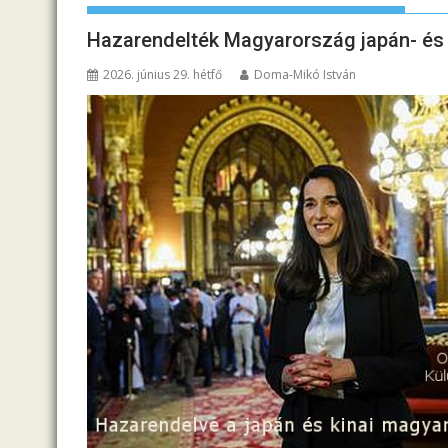
Hazarendelték Magyarország japán- és 
2026. június 29. hétfő
Doma-Mikó István