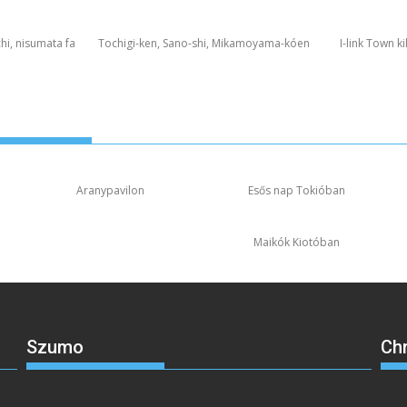
hi, nisumata fa
Tochigi-ken, Sano-shi, Mikamoyama-kóen
I-link Town k
Aranypavilon
Esős nap Tokióban
Maikók Kiotóban
Szumo
Ch