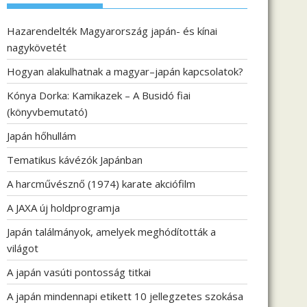
Hazarendelték Magyarország japán- és kínai
nagykövetét
Hogyan alakulhatnak a magyar–japán kapcsolatok?
Kónya Dorka: Kamikazek – A Busidó fiai
(könyvbemutató)
Japán hőhullám
Tematikus kávézók Japánban
A harcművésznő (1974) karate akciófilm
A JAXA új holdprogramja
Japán találmányok, amelyek meghódították a
világot
A japán vasúti pontosság titkai
A japán mindennapi etikett 10 jellegzetes szokása