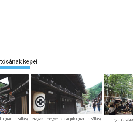
otósának képei
u (narai szállás)
Nagano megye, Narai-juku (narai szállás)
Tokyo Yúraku