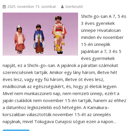
2025. november 15. szombat
Szerkesztő
Shichi-go-san A 7, 5 és
3 éves gyerekek
ünnepe Hivatalosan
minden év november
15-én ünneplik
Japánban a 7, 3 és 5
éves gyermekek
napját, ez a Shichi–go–san. A japánok a páratlan számokat
szerencsésnek tartják. Amikor egy lány három, illetve hét
éves lesz, vagy egy fiú három, illetve öt éves lesz,
imádkoznak az egészségükért, és, hogy jó életük legyen.
Mivel nem munkaszüneti nap, nem nemzeti ünnep, ezért a
japán családok nem november 15-én tartják, hanem az ehhez
a dátumhoz legközelebb eső hétvégén. A Kamakura–
korszakban választották november 15-ét az ünneplés
napjának, mivel Tokugava Cunajosi sógun ezen a napon…