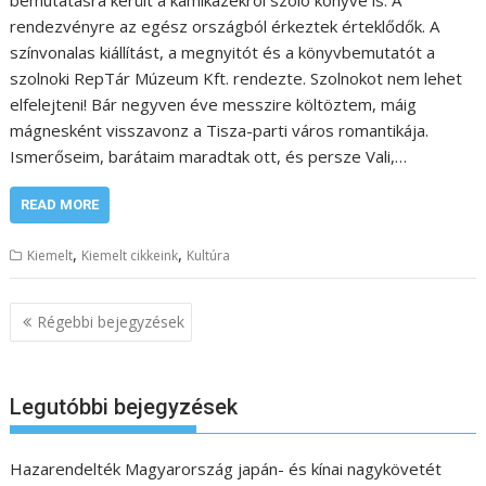
rendezvényre az egész országból érkeztek érteklődők. A
színvonalas kiállítást, a megnyitót és a könyvbemutatót a
szolnoki RepTár Múzeum Kft. rendezte. Szolnokot nem lehet
elfelejteni! Bár negyven éve messzire költöztem, máig
mágnesként visszavonz a Tisza-parti város romantikája.
Ismerőseim, barátaim maradtak ott, és persze Vali,…
READ MORE
,
,
Kiemelt
Kiemelt cikkeink
Kultúra
B
Régebbi bejegyzések
e
j
e
Legutóbbi bejegyzések
g
y
Hazarendelték Magyarország japán- és kínai nagykövetét