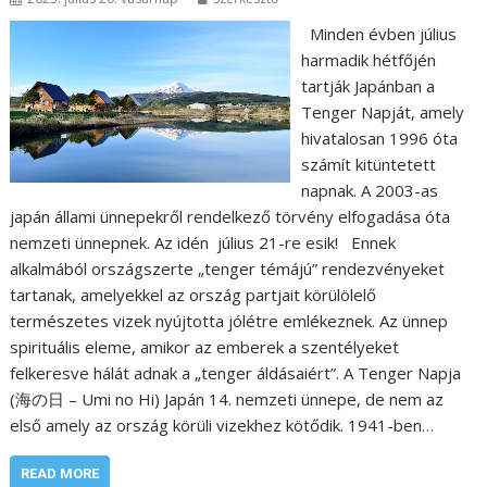
Minden évben július
harmadik hétfőjén
tartják Japánban a
Tenger Napját, amely
hivatalosan 1996 óta
számít kitüntetett
napnak. A 2003-as
japán állami ünnepekről rendelkező törvény elfogadása óta
nemzeti ünnepnek. Az idén július 21-re esik! Ennek
alkalmából országszerte „tenger témájú” rendezvényeket
tartanak, amelyekkel az ország partjait körülölelő
természetes vizek nyújtotta jólétre emlékeznek. Az ünnep
spirituális eleme, amikor az emberek a szentélyeket
felkeresve hálát adnak a „tenger áldásaiért”. A Tenger Napja
(海の日 – Umi no Hi) Japán 14. nemzeti ünnepe, de nem az
első amely az ország körüli vizekhez kötődik. 1941-ben…
READ MORE