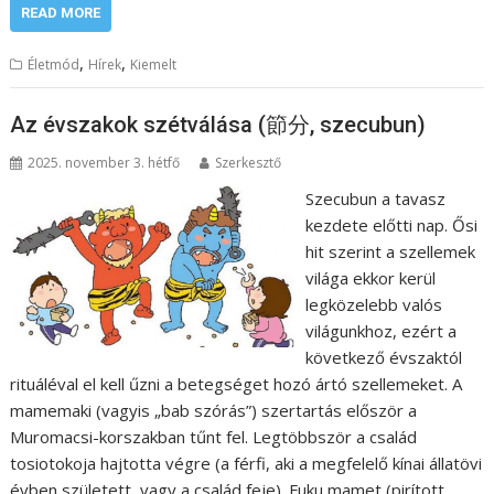
READ MORE
,
,
Életmód
Hírek
Kiemelt
Az évszakok szétválása (節分, szecubun)
2025. november 3. hétfő
Szerkesztő
Szecubun a tavasz
kezdete előtti nap. Ősi
hit szerint a szellemek
világa ekkor kerül
legközelebb valós
világunkhoz, ezért a
következő évszaktól
rituáléval el kell űzni a betegséget hozó ártó szellemeket. A
mamemaki (vagyis „bab szórás”) szertartás először a
Muromacsi-korszakban tűnt fel. Legtöbbször a család
tosiotokoja hajtotta végre (a férfi, aki a megfelelő kínai állatövi
évben született, vagy a család feje). Fuku mamet (pirított