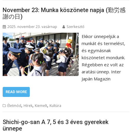
November 23: Munka köszönete napja (勤労感
謝の日)
2025. november 23. vasárnap
Szerkesztő
Ekkor ünnepeljük a
munkát és termelést,
és egymásnak
köszönetet mondunk.
Régebben ez volt az
aratási ünnep. Inter
Japán Magazin
READ MORE
,
,
,
Életmód
Hírek
Kiemelt
Kultúra
Shichi-go-san A 7, 5 és 3 éves gyerekek
ünnepe