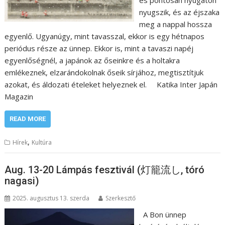
nyugszik, és az éjszaka
meg a nappal hossza
egyenlő. Ugyanúgy, mint tavasszal, ekkor is egy hétnapos
periódus része az ünnep. Ekkor is, mint a tavaszi napéj
egyenlőségnél, a japánok az őseinkre és a holtakra
emlékeznek, elzarándokolnak őseik sírjához, megtisztítjuk
azokat, és áldozati ételeket helyeznek el. Katika Inter Japán
Magazin
READ MORE
,
Hírek
Kultúra
Aug. 13-20 Lámpás fesztivál (灯籠流し, tóró
nagasi)
2025. augusztus 13. szerda
Szerkesztő
A Bon ünnep