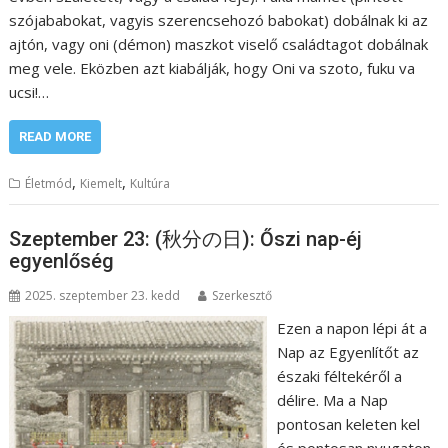
szójababokat, vagyis szerencsehozó babokat) dobálnak ki az
ajtón, vagy oni (démon) maszkot viselő családtagot dobálnak
meg vele. Eközben azt kiabálják, hogy Oni va szoto, fuku va
ucsi!…
READ MORE
,
,
Életmód
Kiemelt
Kultúra
Szeptember 23: (秋分の日): Őszi nap-éj
egyenlőség
2025. szeptember 23. kedd
Szerkesztő
Ezen a napon lépi át a
Nap az Egyenlítőt az
északi féltekéről a
délire. Ma a Nap
pontosan keleten kel
és pontosan nyugaton