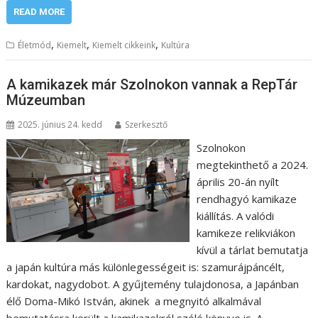
READ MORE
,
,
,
Életmód
Kiemelt
Kiemelt cikkeink
Kultúra
A kamikazek már Szolnokon vannak a RepTár
Múzeumban
2025. június 24. kedd
Szerkesztő
Szolnokon
megtekinthető a 2024.
április 20-án nyílt
rendhagyó kamikaze
kiállítás. A valódi
kamikeze relikviákon
kívül a tárlat bemutatja
a japán kultúra más különlegességeit is: szamurájpáncélt,
kardokat, nagydobot. A gyűjtemény tulajdonosa, a Japánban
élő Doma-Mikó István, akinek a megnyitó alkalmával
bemutatásra került a kamikazekról szóló könyve is. A