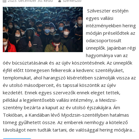
2025. december 30. kedd
Szerkesztő
Szilveszter estéjén
egyes vallási
intézményekben hering
módján préselődtek az
odacsoportosult
ünneplők. Japánban régi
hagyománya van az
óév búcsúztatásának és az újév köszöntésének. Az ünneplők
éjfél előtt tömegesen felkeresik a kedvenc szentélyüket,
templomukat, ahol harangszó kíséretében számolják vissza az
év utolsó másodperceit, és tapssal köszöntik az újév
kezdetét. Ennek egyes szervezők ennek eleget tettek,
például a legjelentősebb vallási intézmény, a Meidzsi-
szentény bezárta a kapuit az év utolsó éjszakájára. Ám
Tokióban, a Kandában lévő Mjodzsin-szentélyben hatalmas
tömeg gyűlhetett össze. Az emberek nemhogy a kötelező
távolságot nem tudták tartani, de valósággal hering módjára…