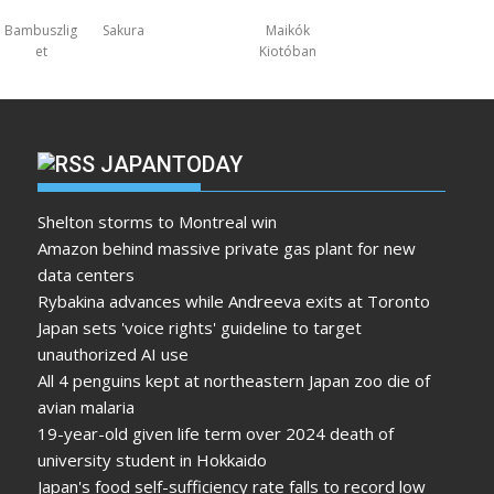
Bambuszlig
Sakura
Maikók
et
Kiotóban
JAPANTODAY
Shelton storms to Montreal win
Amazon behind massive private gas plant for new
data centers
Rybakina advances while Andreeva exits at Toronto
Japan sets 'voice rights' guideline to target
unauthorized AI use
All 4 penguins kept at northeastern Japan zoo die of
avian malaria
19-year-old given life term over 2024 death of
university student in Hokkaido
Japan's food self-sufficiency rate falls to record low