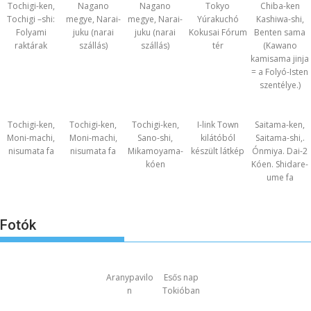
Tochigi-ken,
Nagano
Nagano
Tokyo
Chiba-ken
Tochigi –shi:
megye, Narai-
megye, Narai-
Yúrakuchó
Kashiwa-shi,
Folyami
juku (narai
juku (narai
Kokusai Fórum
Benten sama
raktárak
szállás)
szállás)
tér
(Kawano
kamisama jinja
= a Folyó-Isten
szentélye.)
Tochigi-ken,
Tochigi-ken,
Tochigi-ken,
I-link Town
Saitama-ken,
Moni-machi,
Moni-machi,
Sano-shi,
kilátóból
Saitama-shi,.
nisumata fa
nisumata fa
Mikamoyama-
készült látkép
Ónmiya. Dai-2
kóen
Kóen. Shidare-
ume fa
Fotók
Aranypavilo
Esős nap
n
Tokióban