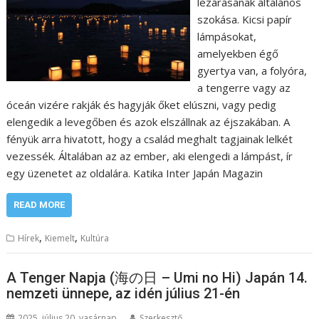
lezárásának általános
szokása. Kicsi papír
lámpásokat,
amelyekben égő
gyertya van, a folyóra,
a tengerre vagy az
óceán vizére rakják és hagyják őket elúszni, vagy pedig
elengedik a levegőben és azok elszállnak az éjszakában. A
fényük arra hivatott, hogy a család meghalt tagjainak lelkét
vezessék. Általában az az ember, aki elengedi a lámpást, ír
egy üzenetet az oldalára. Katika Inter Japán Magazin
READ MORE
,
,
Hírek
Kiemelt
Kultúra
A Tenger Napja (海の日 – Umi no Hi) Japán 14.
nemzeti ünnepe, az idén július 21-én
2025. július 20. vasárnap
Szerkesztő