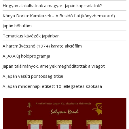
z
Hogyan alakulhatnak a magyar–japán kapcsolatok?
é
s
Kónya Dorka: Kamikazek – A Busidó fiai (könyvbemutató)
n
Japán hőhullám
a
Tematikus kávézók Japánban
v
i
A harcművésznő (1974) karate akciófilm
g
A JAXA új holdprogramja
á
Japán találmányok, amelyek meghódították a világot
c
i
A japán vasúti pontosság titkai
ó
A japán mindennapi etikett 10 jellegzetes szokása