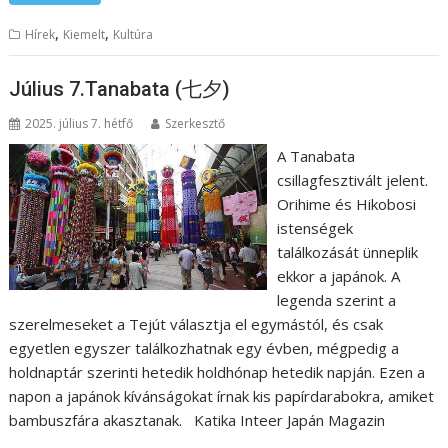
,
,
Hírek
Kiemelt
Kultúra
Július 7.Tanabata (七夕)
2025. július 7. hétfő
Szerkesztő
A Tanabata
csillagfesztivált jelent.
Orihime és Hikobosi
istenségek
találkozását ünneplik
ekkor a japánok. A
legenda szerint a
szerelmeseket a Tejút választja el egymástól, és csak
egyetlen egyszer találkozhatnak egy évben, mégpedig a
holdnaptár szerinti hetedik holdhónap hetedik napján. Ezen a
napon a japánok kívánságokat írnak kis papírdarabokra, amiket
bambuszfára akasztanak. Katika Inteer Japán Magazin