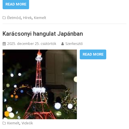
READ MORE
,
,
Életmód
Hírek
Kiemelt
Karácsonyi hangulat Japánban
2025. december 25. csütörtök
Szerkesztő
READ MORE
,
Kiemelt
Videók