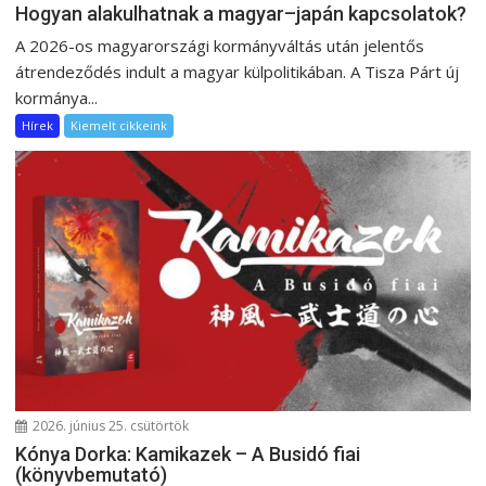
Hogyan alakulhatnak a magyar–japán kapcsolatok?
A 2026-os magyarországi kormányváltás után jelentős
átrendeződés indult a magyar külpolitikában. A Tisza Párt új
kormánya...
Hírek
Kiemelt cikkeink
2026. június 25. csütörtök
Kónya Dorka: Kamikazek – A Busidó fiai
(könyvbemutató)