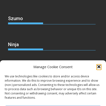
Szumo
Ninja
Manage Cookie Consent
Christmas
We use technologies like cookies to store and/or access device
information. We do this to improve browsing experience and to show
(non-) personalized ads. Consenting to these technologies will allow us
to process data such as browsing behavior or unique IDs on this site.
Not consenting or withdrawing consent, may adversely affect certain
Cake
features and functions.