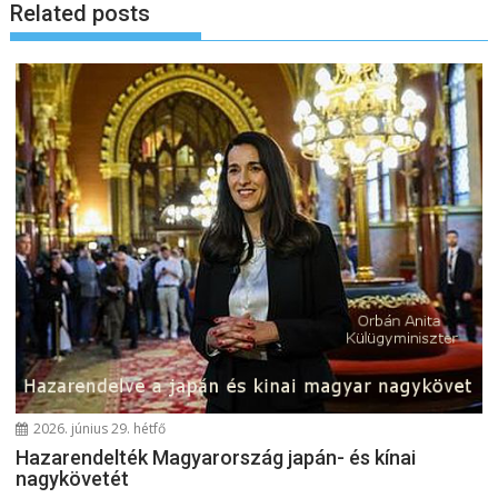
Related posts
g
y
z
é
s
n
a
v
i
g
á
c
i
ó
2026. június 29. hétfő
Hazarendelték Magyarország japán- és kínai
nagykövetét