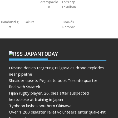
Aranypavilo
Esős nap
n
Tokióban
Bambuszlig
Sakura
Maikók
et
Kiotóban
JAPANTODAY
Ukraine denies targeting Bulgaria as drone explodes
near pipeline
Shnaider upsets Pegula to book Toronto quarter-
final with Swiatek
Fijian rugby player, 26, dies after suspected
heatstroke at training in Japan
Typhoon lashes southern Okinawa
Over 1,200 disaster relief volunteers enter quake-hit