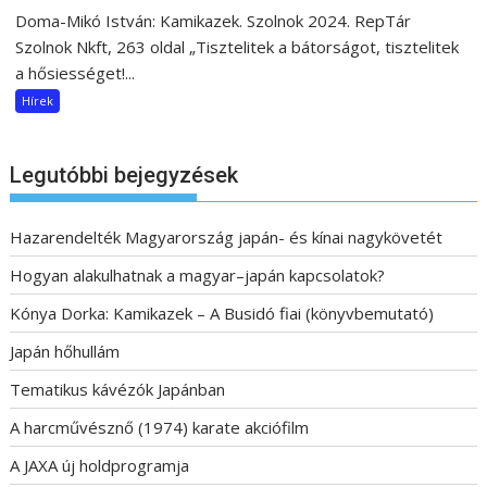
Doma-Mikó István: Kamikazek. Szolnok 2024. RepTár
Szolnok Nkft, 263 oldal „Tisztelitek a bátorságot, tisztelitek
a hősiességet!...
Hírek
Legutóbbi bejegyzések
Hazarendelték Magyarország japán- és kínai nagykövetét
Hogyan alakulhatnak a magyar–japán kapcsolatok?
Kónya Dorka: Kamikazek – A Busidó fiai (könyvbemutató)
Japán hőhullám
Tematikus kávézók Japánban
A harcművésznő (1974) karate akciófilm
A JAXA új holdprogramja