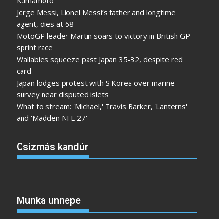
Kumamoto
Jorge Messi, Lionel Messi’s father and longtime
agent, dies at 68
MotoGP leader Martin soars to victory in British GP
sprint race
Wallabies squeeze past Japan 35-32, despite red
card
Japan lodges protest with S Korea over marine
survey near disputed islets
What to stream: 'Michael,' Travis Barker, 'Lanterns'
and 'Madden NFL 27'
Csizmás kandúr
Munka ünnepe