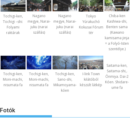
Nagano
Nagano
Chiba-ken
Tochigi-ken,
Tokyo
megye, Narai-
megye, Narai-
Kashiwa-shi,
Tochigi –shi:
Yúrakuchó
juku (narai
juku (narai
Benten sama
Folyami
Kokusai Fórum
szállás)
szállás)
(Kawano
raktárak
tér
kamisama jinja
= a Folyó-Isten
szentélye.)
Saitama-ken,
Saitama-shi,.
Tochigi-ken,
Tochigi-ken,
Tochigi-ken,
I-link Town
Ónmiya. Dai-2
Moni-machi,
Moni-machi,
Sano-shi,
kilátóból
Kóen. Shidare-
nisumata fa
nisumata fa
Mikamoyama-
készült látkép
ume fa
kóen
Fotók