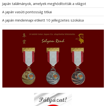
Japán találmányok, amelyek meghódították a világot
A japán vasúti pontosság titkai
A japán mindennapi etikett 10 jellegzetes szokása