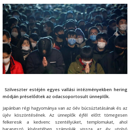
Szilveszter estéjén egyes vallási intézményekben hering
módján préselődtek az odacsoportosult ünneplők.
Japánban régi hagyománya van az óév búcsúztatásának és az
újév köszöntésének. Az ünneplők éjfél előtt tömegesen
felkeresik a kedvenc szentélyüket, templomukat, ahol
harangszó kíséretében számolják vissza az év utolsó