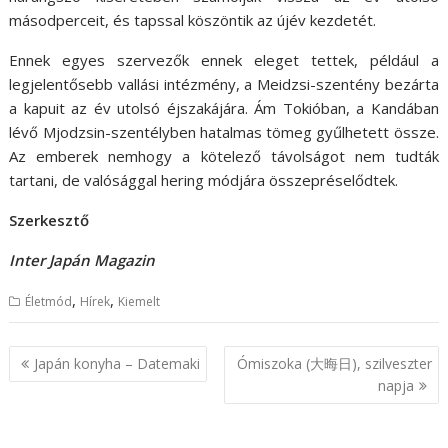
másodperceit, és tapssal köszöntik az újév kezdetét.
Ennek egyes szervezők ennek eleget tettek, például a
legjelentősebb vallási intézmény, a Meidzsi-szentény bezárta
a kapuit az év utolsó éjszakájára. Ám Tokióban, a Kandában
lévő Mjodzsin-szentélyben hatalmas tömeg gyűlhetett össze.
Az emberek nemhogy a kötelező távolságot nem tudták
tartani, de valósággal hering módjára összepréselődtek.
Szerkesztő
Inter Japán Magazin
,
,
Életmód
Hírek
Kiemelt
B
Japán konyha – Datemaki
Ómiszoka (大晦日), szilveszter
e
napja
j
e