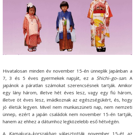
Hivatalosan minden év november 15-én ünneplik Japánban a
7, 3 és 5 éves gyermekek napját, ez a
Shichi
–
go
–
san
. A
japánok a páratlan számokat szerencsésnek tartják. Amikor
egy lány három, illetve hét éves lesz, vagy egy fiú három,
illetve öt éves lesz, imádkoznak az egészségükért, és, hogy
jó életük legyen. Mivel nem munkaszüneti nap, nem nemzeti
ünnep, ezért a japán családok nem november 15-én tartják,
hanem az ehhez a dátumhoz legközelebb eső hétvégén.
A
Kamakura
–
korszakban
választották november 15-ét az