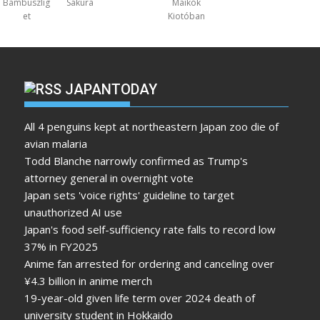
Bambuszlig
Sakura
Maikók
et
Kiotóban
JAPANTODAY
All 4 penguins kept at northeastern Japan zoo die of
avian malaria
Todd Blanche narrowly confirmed as Trump's
attorney general in overnight vote
Japan sets 'voice rights' guideline to target
unauthorized AI use
Japan's food self-sufficiency rate falls to record low
37% in FY2025
Anime fan arrested for ordering and canceling over
¥4.3 billion in anime merch
19-year-old given life term over 2024 death of
university student in Hokkaido