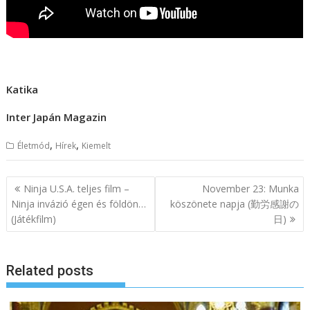
Katika
Inter Japán Magazin
,
,
Életmód
Hírek
Kiemelt
B
Ninja U.S.A. teljes film –
November 23: Munka
e
Ninja invázió égen és földön…
köszönete napja (勤労感謝の
(Játékfilm)
日)
j
e
g
Related posts
y
z