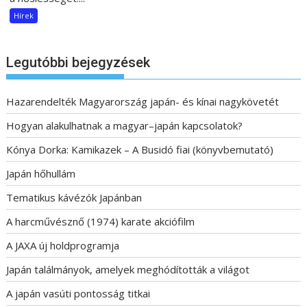
Hírek
Legutóbbi bejegyzések
Hazarendelték Magyarország japán- és kínai nagykövetét
Hogyan alakulhatnak a magyar–japán kapcsolatok?
Kónya Dorka: Kamikazek – A Busidó fiai (könyvbemutató)
Japán hőhullám
Tematikus kávézók Japánban
A harcművésznő (1974) karate akciófilm
A JAXA új holdprogramja
Japán találmányok, amelyek meghódították a világot
A japán vasúti pontosság titkai