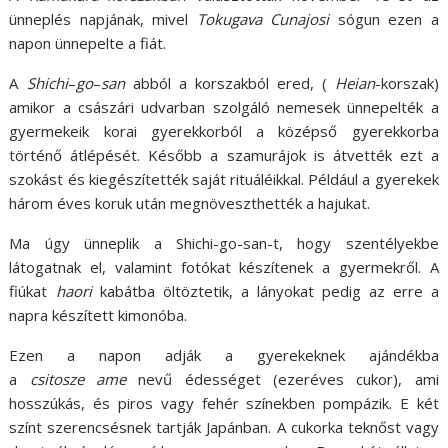
ünneplés napjának, mivel
Tokugava
Cunajosi
sógun ezen a
napon ünnepelte a fiát.
A
Shichi
–
go
–
san
abból a korszakból ered, (
Heian
-korszak)
amikor a császári udvarban szolgáló nemesek ünnepelték a
gyermekeik korai gyerekkorból a középső gyerekkorba
történő átlépését. Később a szamurájok is átvették ezt a
szokást és kiegészítették saját rituáléikkal. Például a gyerekek
három éves koruk után megnöveszthették a hajukat.
Ma úgy ünneplik a Shichi-go-san-t, hogy szentélyekbe
látogatnak el, valamint fotókat készítenek a gyermekről. A
fiúkat
haori
kabátba öltöztetik, a lányokat pedig az erre a
napra készített kimonóba.
Ezen a napon adják a gyerekeknek ajándékba
a
csitosze
ame
nevű édességet (ezeréves cukor), ami
hosszúkás, és piros vagy fehér színekben pompázik. E két
színt szerencsésnek tartják Japánban. A cukorka teknőst vagy