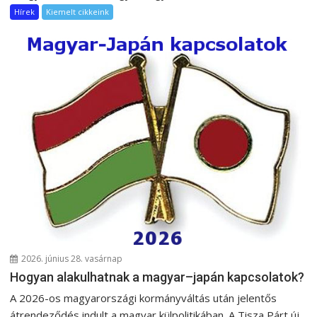
Hírek
Kiemelt cikkeink
2026. június 28. vasárnap
Hogyan alakulhatnak a magyar–japán kapcsolatok?
A 2026-os magyarországi kormányváltás után jelentős
átrendeződés indult a magyar külpolitikában. A Tisza Párt új