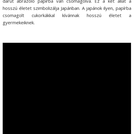
darut ábrázoló papírba van csomagolva. Ez a két állat a
hosszú életet szimbolizálja Japánban. A japánok ilyen, papírba
csomagolt cukorkákkal kívánnak hosszú életet a
gyermekeiknek.