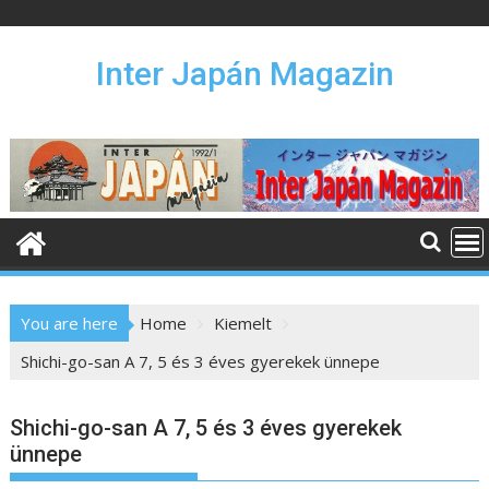
S
k
i
Inter Japán Magazin
p
t
o
c
o
n
t
e
n
You are here
Home
Kiemelt
t
Shichi-go-san A 7, 5 és 3 éves gyerekek ünnepe
Shichi-go-san A 7, 5 és 3 éves gyerekek
ünnepe