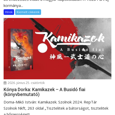
kormánya...
Hírek
Kiemelt cikkeink
2026. június 25. csütörtök
Kónya Dorka: Kamikazek – A Busidó fiai
(könyvbemutató)
Doma-Mikó István: Kamikazek. Szolnok 2024. RepTár
Szolnok Nkft, 263 oldal „Tisztelitek a bátorságot, tisztelitek
a hősiességet!...