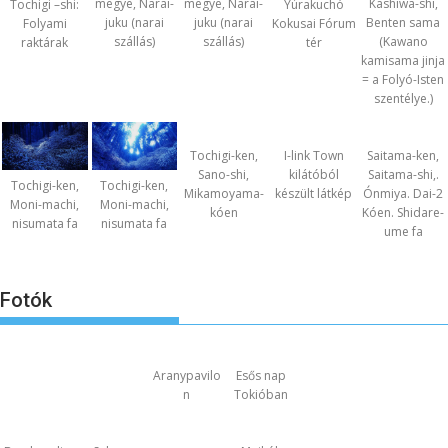
megye, Narai-
megye, Narai-
Kashiwa-shi,
Tochigi –shi:
Yúrakuchó
juku (narai
juku (narai
Benten sama
Folyami
Kokusai Fórum
szállás)
szállás)
(Kawano
raktárak
tér
kamisama jinja
= a Folyó-Isten
szentélye.)
Tochigi-ken,
I-link Town
Saitama-ken,
Sano-shi,
kilátóból
Saitama-shi,.
Tochigi-ken,
Tochigi-ken,
Mikamoyama-
készült látkép
Ónmiya. Dai-2
Moni-machi,
Moni-machi,
kóen
Kóen. Shidare-
nisumata fa
nisumata fa
ume fa
Fotók
Aranypavilo
Esős nap
n
Tokióban