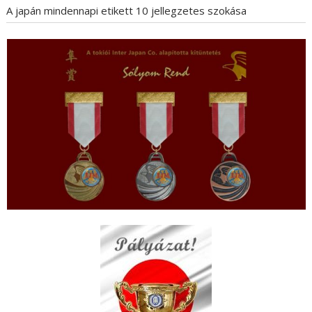
A japán mindennapi etikett 10 jellegzetes szokása