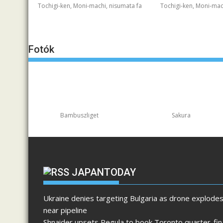
Tochigi-ken, Moni-machi, nisumata fa
Tochigi-ken, Moni-mac
Fotók
Bambuszliget
Sakura
JAPANTODAY
Ukraine denies targeting Bulgaria as drone explode
near pipeline
Shnaider upsets Pegula to book Toronto quarter-fin