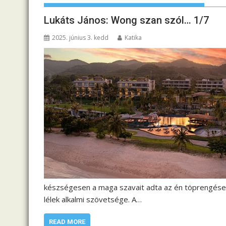
Lukáts János: Wong szan szól… 1/7
2025. június 3. kedd
Katika
készségesen a maga szavait adta az én töprengései
lélek alkalmi szövetsége. A…
READ MORE