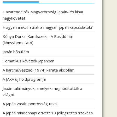
Hazarendelték Magyarország japán- és kínai
nagykövetét
Hogyan alakulhatnak a magyar–japán kapcsolatok?
Kónya Dorka: Kamikazek – A Busidó fiai
(könyvbemutató)
Japán hőhullám
Tematikus kávézók Japánban
A harcművésznő (1974) karate akciófilm
A JAXA új holdprogramja
Japán találmányok, amelyek meghódították a
világot
A japán vasúti pontosság titkai
A japán mindennapi etikett 10 jellegzetes szokása