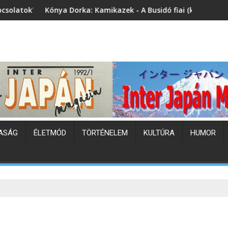
orka: Kamikazek - A Busidó fiai (könyvbemutató)
Japán hőhullám
ASÁG
ÉLETMÓD
TÖRTÉNELEM
KULTÚRA
HUMOR