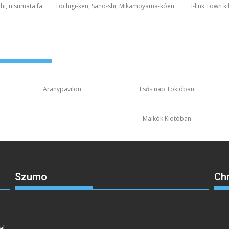
hi, nisumata fa
Tochigi-ken, Sano-shi, Mikamoyama-kóen
I-link Town k
Aranypavilon
Esős nap Tokióban
Maikók Kiotóban
Szumo
Ch
s
al