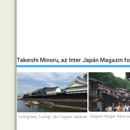
Takeishi Minoru, az Inter Japán Magazin f
Nagano megye, Narai-juk
Tochigi-ken, Tochigi –shi: Folyami raktárak