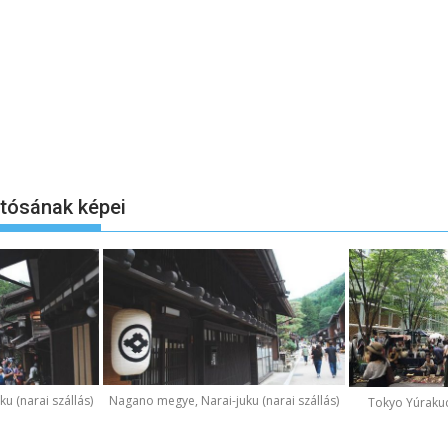
otósának képei
u (narai szállás)
Nagano megye, Narai-juku (narai szállás)
Tokyo Yúraku