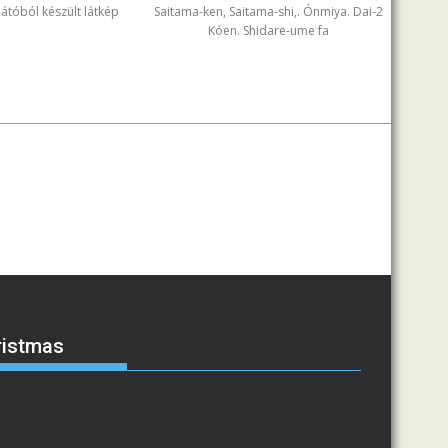
ilátóból készült látkép
Saitama-ken, Saitama-shi,. Ónmiya. Dai-2
Kóen. Shidare-ume fa
ristmas