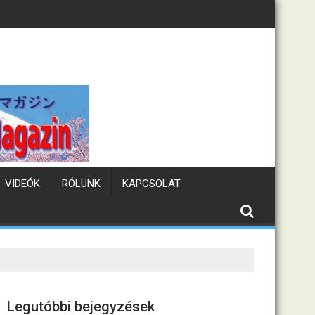
Tematikus kávézók Jap
VIDEÓK
RÓLUNK
KAPCSOLAT
Legutóbbi bejegyzések