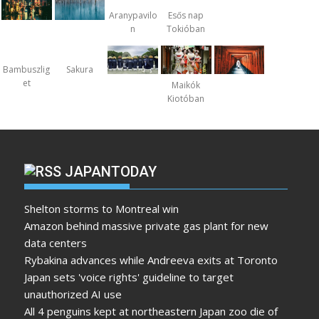
Aranypavilo
Esős nap
n
Tokióban
Bambuszlig
Sakura
et
Maikók
Kiotóban
JAPANTODAY
Shelton storms to Montreal win
Amazon behind massive private gas plant for new
data centers
Rybakina advances while Andreeva exits at Toronto
Japan sets 'voice rights' guideline to target
unauthorized AI use
All 4 penguins kept at northeastern Japan zoo die of