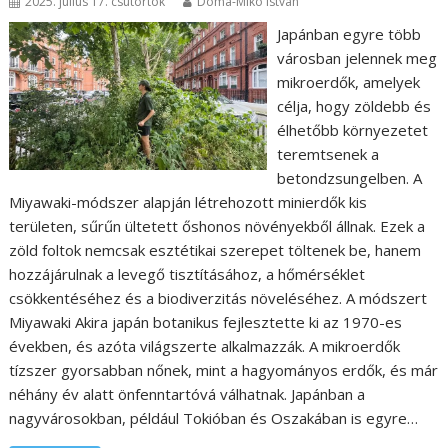
2025. július 17. csütörtök
Doma-Mikó István
Japánban egyre több
városban jelennek meg
mikroerdők, amelyek
célja, hogy zöldebb és
élhetőbb környezetet
teremtsenek a
betondzsungelben. A
Miyawaki-módszer alapján létrehozott minierdők kis
területen, sűrűn ültetett őshonos növényekből állnak. Ezek a
zöld foltok nemcsak esztétikai szerepet töltenek be, hanem
hozzájárulnak a levegő tisztításához, a hőmérséklet
csökkentéséhez és a biodiverzitás növeléséhez. A módszert
Miyawaki Akira japán botanikus fejlesztette ki az 1970-es
években, és azóta világszerte alkalmazzák. A mikroerdők
tízszer gyorsabban nőnek, mint a hagyományos erdők, és már
néhány év alatt önfenntartóvá válhatnak. Japánban a
nagyvárosokban, például Tokióban és Oszakában is egyre…