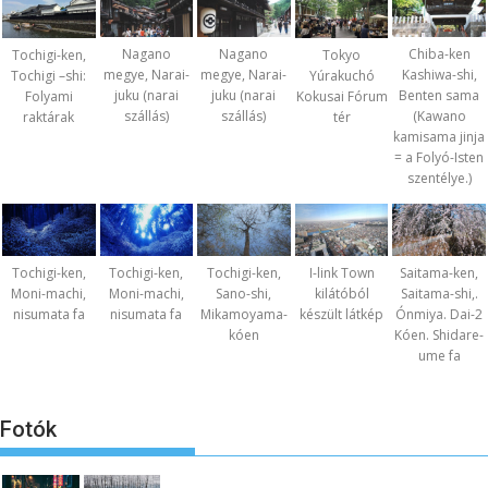
Nagano
Nagano
Chiba-ken
Tochigi-ken,
Tokyo
megye, Narai-
megye, Narai-
Kashiwa-shi,
Tochigi –shi:
Yúrakuchó
juku (narai
juku (narai
Benten sama
Folyami
Kokusai Fórum
szállás)
szállás)
(Kawano
raktárak
tér
kamisama jinja
= a Folyó-Isten
szentélye.)
Tochigi-ken,
Tochigi-ken,
Tochigi-ken,
I-link Town
Saitama-ken,
Moni-machi,
Moni-machi,
Sano-shi,
kilátóból
Saitama-shi,.
nisumata fa
nisumata fa
Mikamoyama-
készült látkép
Ónmiya. Dai-2
kóen
Kóen. Shidare-
ume fa
Fotók