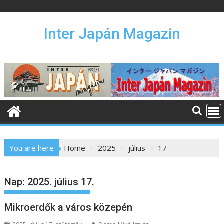
S
k
i
Inter Japán Magazin
p
t
o
c
o
n
t
e
n
You are here
Home
2025
július
17
t
Nap:
2025. július 17.
Mikroerdők a város közepén