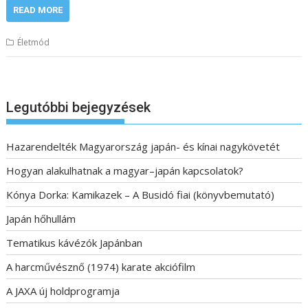
READ MORE
Életmód
Legutóbbi bejegyzések
Hazarendelték Magyarország japán- és kínai nagykövetét
Hogyan alakulhatnak a magyar–japán kapcsolatok?
Kónya Dorka: Kamikazek – A Busidó fiai (könyvbemutató)
Japán hőhullám
Tematikus kávézók Japánban
A harcművésznő (1974) karate akciófilm
A JAXA új holdprogramja