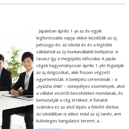
Japánban április 1-je az év egyik
legfontosabb napja: ekkor kezdődik az új
pénzügyi év, az iskolai év és a legtöbb
vállalatnál az új munkavállalók belépése. A
tavasz így a megújulás időszaka. A japán
cégek hagyományosan április 1-jén fogadják
az új dolgozókat, akik frissen végzett
egyetemisták. A belépési ceremóniák – a
„nyūsha shiki” – ünnepélyes események, ahol
a vállalat vezetői beszédeket mondanak, és
bemutatják a cég értékeit. A fiatalok
számára ez az első lépés a felnőtt életbe.
Az iskolákban is ekkor indul az új tanév, ami
különleges hangulatot teremt: a…