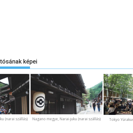
otósának képei
u (narai szállás)
Nagano megye, Narai-juku (narai szállás)
Tokyo Yúraku