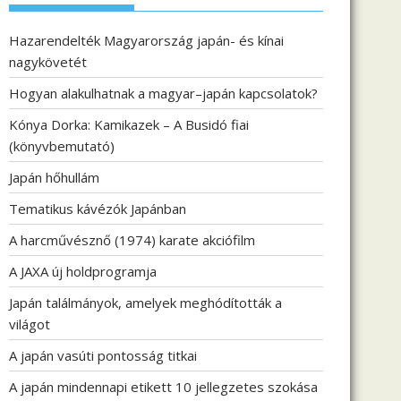
Hazarendelték Magyarország japán- és kínai
nagykövetét
Hogyan alakulhatnak a magyar–japán kapcsolatok?
Kónya Dorka: Kamikazek – A Busidó fiai
(könyvbemutató)
Japán hőhullám
Tematikus kávézók Japánban
A harcművésznő (1974) karate akciófilm
A JAXA új holdprogramja
Japán találmányok, amelyek meghódították a
világot
A japán vasúti pontosság titkai
A japán mindennapi etikett 10 jellegzetes szokása