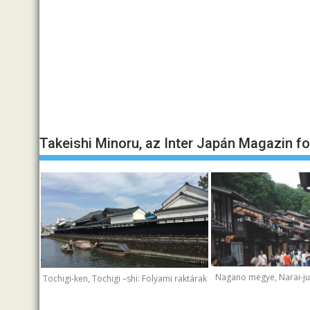
Takeishi Minoru, az Inter Japán Magazin f
Nagano megye, Narai-juk
Tochigi-ken, Tochigi –shi: Folyami raktárak