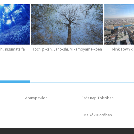
hi, nisumata fa
Tochigi-ken, Sano-shi, Mikamoyama-kóen
I-link Town k
Aranypavilon
Esős nap Tokióban
Maikók Kiotóban