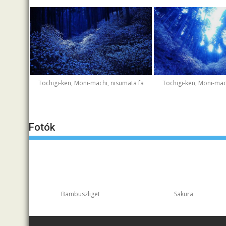
Tochigi-ken, Moni-machi, nisumata fa
Tochigi-ken, Moni-mac
Fotók
Bambuszliget
Sakura