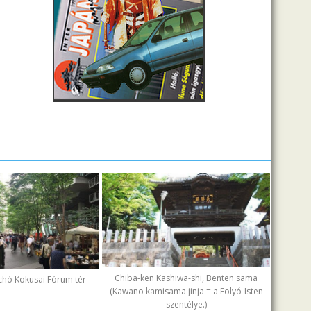
Chiba-ken Kashiwa-shi, Benten sama
chó Kokusai Fórum tér
(Kawano kamisama jinja = a Folyó-Isten
szentélye.)