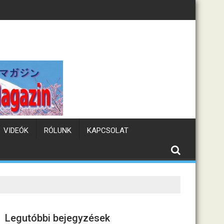
Tematikus kávézók Japá
VIDEÓK
RÓLUNK
KAPCSOLAT
Legutóbbi bejegyzések