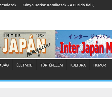
rka: Kamikazek - A Busidó fiai (könyvbemutató)
Japán hőhullám
ASÁG
ÉLETMÓD
TÖRTÉNELEM
KULTÚRA
HUMOR