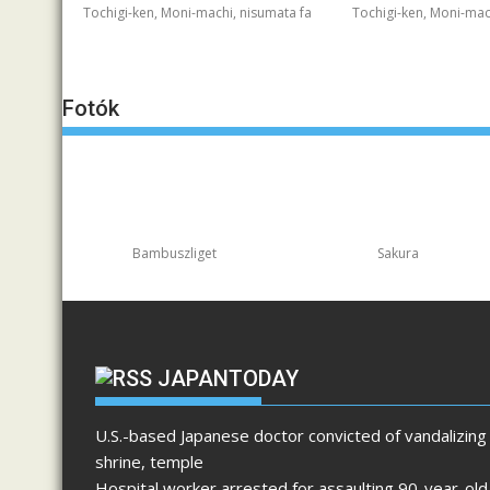
Tochigi-ken, Moni-machi, nisumata fa
Tochigi-ken, Moni-mac
Fotók
Bambuszliget
Sakura
JAPANTODAY
U.S.-based Japanese doctor convicted of vandalizing
shrine, temple
Hospital worker arrested for assaulting 90-year-old