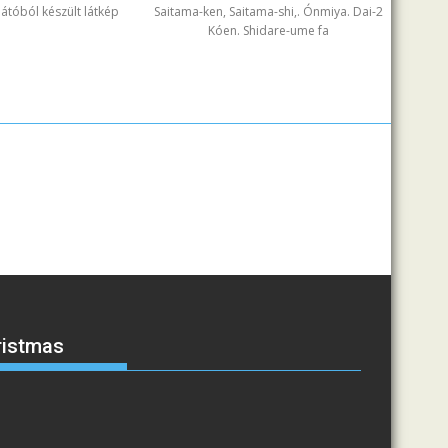
ilátóból készült látkép
Saitama-ken, Saitama-shi,. Ónmiya. Dai-2
Kóen. Shidare-ume fa
ristmas