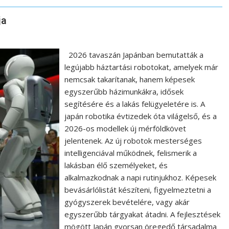
ja
2026 tavaszán Japánban bemutatták a
legújabb háztartási robotokat, amelyek már
nemcsak takarítanak, hanem képesek
egyszerűbb házimunkákra, idősek
segítésére és a lakás felügyeletére is. A
japán robotika évtizedek óta világelső, és a
2026-os modellek új mérföldkövet
jelentenek. Az új robotok mesterséges
intelligenciával működnek, felismerik a
lakásban élő személyeket, és
alkalmazkodnak a napi rutinjukhoz. Képesek
bevásárlólistát készíteni, figyelmeztetni a
gyógyszerek bevételére, vagy akár
egyszerűbb tárgyakat átadni. A fejlesztések
mögött Japán gyorsan öregedő társadalma