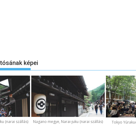
otósának képei
u (narai szállás)
Nagano megye, Narai-juku (narai szállás)
Tokyo Yúraku