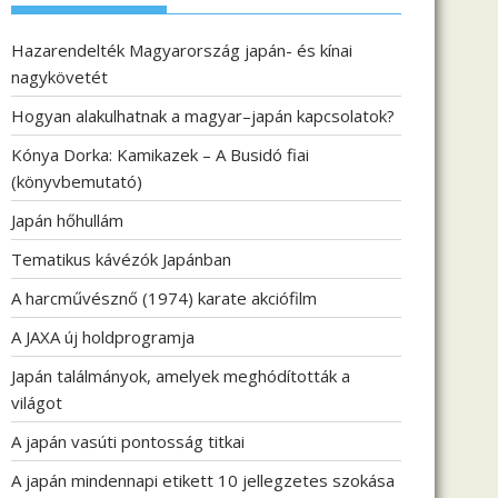
Hazarendelték Magyarország japán- és kínai
nagykövetét
Hogyan alakulhatnak a magyar–japán kapcsolatok?
Kónya Dorka: Kamikazek – A Busidó fiai
(könyvbemutató)
Japán hőhullám
Tematikus kávézók Japánban
A harcművésznő (1974) karate akciófilm
A JAXA új holdprogramja
Japán találmányok, amelyek meghódították a
világot
A japán vasúti pontosság titkai
A japán mindennapi etikett 10 jellegzetes szokása