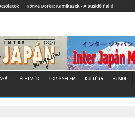
Dorka: Kamikazek - A Busidó fiai (könyvbemutató)
Japán hőhullá
ASÁG
ÉLETMÓD
TÖRTÉNELEM
KULTÚRA
HUMOR