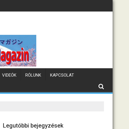
m
Tematikus kávézók Jap
VIDEÓK
RÓLUNK
KAPCSOLAT
Legutóbbi bejegyzések