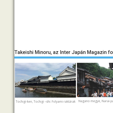
Takeishi Minoru, az Inter Japán Magazin f
Nagano megye, Narai-juk
Tochigi-ken, Tochigi –shi: Folyami raktárak