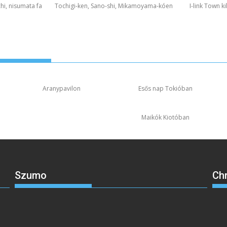
hi, nisumata fa
Tochigi-ken, Sano-shi, Mikamoyama-kóen
I-link Town k
Aranypavilon
Esős nap Tokióban
Maikók Kiotóban
Szumo
Ch