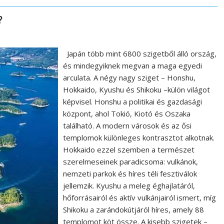
?
Japán több mint 6800 szigetből álló ország,
és mindegyiknek megvan a maga egyedi
arculata. A négy nagy sziget – Honshu,
Hokkaido, Kyushu és Shikoku –külön világot
képvisel. Honshu a politikai és gazdasági
központ, ahol Tokió, Kiotó és Oszaka
található. A modern városok és az ősi
templomok különleges kontrasztot alkotnak.
Hokkaido ezzel szemben a természet
szerelmeseinek paradicsoma: vulkánok,
nemzeti parkok és híres téli fesztiválok
jellemzik. Kyushu a meleg éghajlatáról,
hőforrásairól és aktív vulkánjairól ismert, míg
Shikoku a zarándokútjáról híres, amely 88
templomot köt össze. A kisebb szigetek –