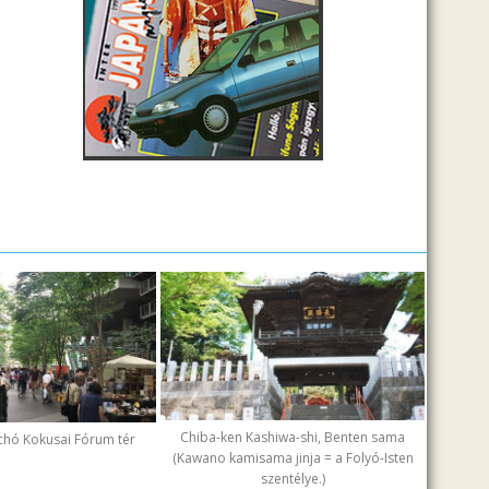
Chiba-ken Kashiwa-shi, Benten sama
chó Kokusai Fórum tér
(Kawano kamisama jinja = a Folyó-Isten
szentélye.)