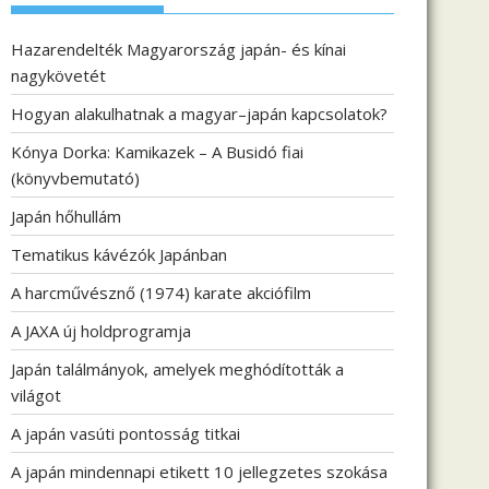
Hazarendelték Magyarország japán- és kínai
nagykövetét
Hogyan alakulhatnak a magyar–japán kapcsolatok?
Kónya Dorka: Kamikazek – A Busidó fiai
(könyvbemutató)
Japán hőhullám
Tematikus kávézók Japánban
A harcművésznő (1974) karate akciófilm
A JAXA új holdprogramja
Japán találmányok, amelyek meghódították a
világot
A japán vasúti pontosság titkai
A japán mindennapi etikett 10 jellegzetes szokása