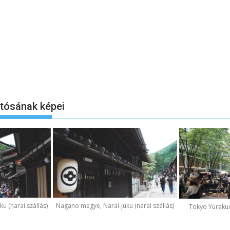
otósának képei
u (narai szállás)
Nagano megye, Narai-juku (narai szállás)
Tokyo Yúraku