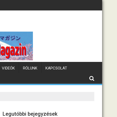
Tematikus kávézók Japá
VIDEÓK
RÓLUNK
KAPCSOLAT
Legutóbbi bejegyzések