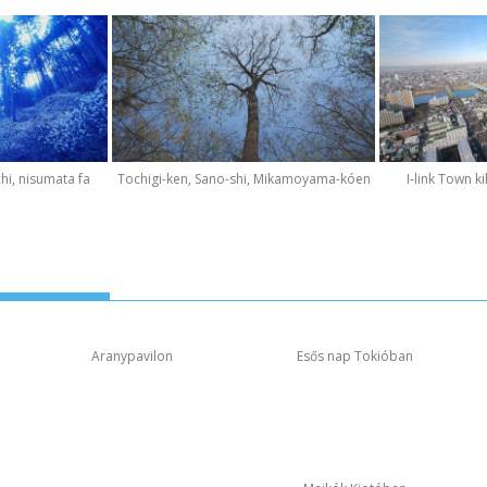
hi, nisumata fa
Tochigi-ken, Sano-shi, Mikamoyama-kóen
I-link Town k
Aranypavilon
Esős nap Tokióban