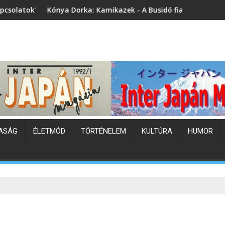
rka: Kamikazek - A Busidó fiai (könyvbemutató)
Japán hőhullám
ASÁG
ÉLETMÓD
TÖRTÉNELEM
KULTÚRA
HUMOR