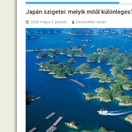
Japán szigetei: melyik mitől különleges
2026. május 1. péntek
Doma-Mikó István