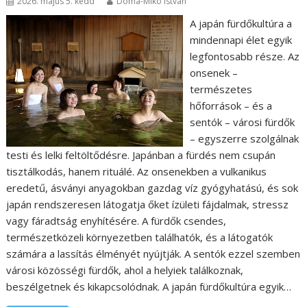
2026. május 5. kedd
Doma-Mikó István
A japán fürdőkultúra a
mindennapi élet egyik
legfontosabb része. Az
onsenek –
természetes
hőforrások – és a
sentók – városi fürdők
– egyszerre szolgálnak
testi és lelki feltöltődésre. Japánban a fürdés nem csupán
tisztálkodás, hanem rituálé. Az onsenekben a vulkanikus
eredetű, ásványi anyagokban gazdag víz gyógyhatású, és sok
japán rendszeresen látogatja őket ízületi fájdalmak, stressz
vagy fáradtság enyhítésére. A fürdők csendes,
természetközeli környezetben találhatók, és a látogatók
számára a lassítás élményét nyújtják. A sentók ezzel szemben
városi közösségi fürdők, ahol a helyiek találkoznak,
beszélgetnek és kikapcsolódnak. A japán fürdőkultúra egyik…