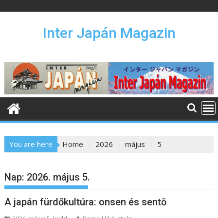
S
k
i
Inter Japán Magazin
p
t
o
c
o
n
t
e
n
You are here
Home
2026
május
5
t
Nap:
2026. május 5.
A japán fürdőkultúra: onsen és sentō