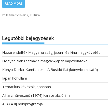
READ MORE
,
Kiemelt cikkeink
Kultúra
Legutóbbi bejegyzések
Hazarendelték Magyarország japán- és kínai nagykövetét
Hogyan alakulhatnak a magyar–japán kapcsolatok?
Kónya Dorka: Kamikazek – A Busidó fiai (könyvbemutató)
Japán hőhullám
Tematikus kávézók Japánban
A harcművésznő (1974) karate akciófilm
A JAXA új holdprogramja