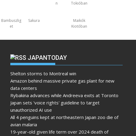
n
Tokióban
Bambuszlig
Sakura
Maikók
et
Kiotóban
JAPANTODAY
Shelton storms to Montreal win
Amazon behind massive private gas plant for new
data centers
Rybakina advances while Andreeva exits at Toronto
Japan sets 'voice rights' guideline to target
unauthorized AI use
All 4 penguins kept at northeastern Japan zoo die of
avian malaria
19-year-old given life term over 2024 death of