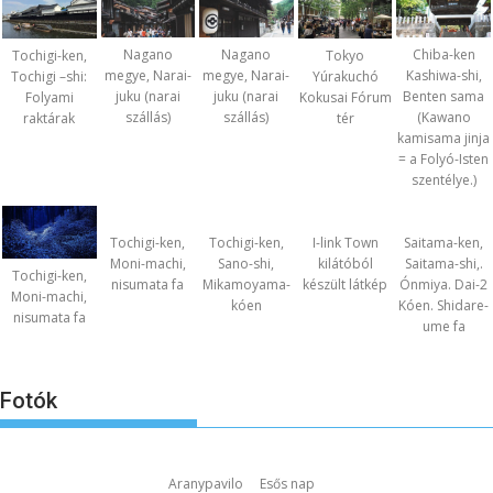
Nagano
Nagano
Chiba-ken
Tochigi-ken,
Tokyo
megye, Narai-
megye, Narai-
Kashiwa-shi,
Tochigi –shi:
Yúrakuchó
juku (narai
juku (narai
Benten sama
Folyami
Kokusai Fórum
szállás)
szállás)
(Kawano
raktárak
tér
kamisama jinja
= a Folyó-Isten
szentélye.)
Tochigi-ken,
Tochigi-ken,
I-link Town
Saitama-ken,
Moni-machi,
Sano-shi,
kilátóból
Saitama-shi,.
Tochigi-ken,
nisumata fa
Mikamoyama-
készült látkép
Ónmiya. Dai-2
Moni-machi,
kóen
Kóen. Shidare-
nisumata fa
ume fa
Fotók
Aranypavilo
Esős nap