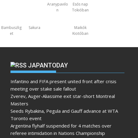
Aranypavilo
Esős nap
n
Tokióban
Bambuszlig
Sakura
Maikók
et
Kiotóban
JAPANTODAY
Infantino and FIFA present united front after crisis
meeting over stake sale fallout
Zverev, Auger-Aliassime exit star-short Montreal
Masters
Seeds Rybakina, Pegula and Gauff advance at WTA
Toronto event
Argentina flyhalf suspended for 4 matches over
referee intimidation in Nations Championship