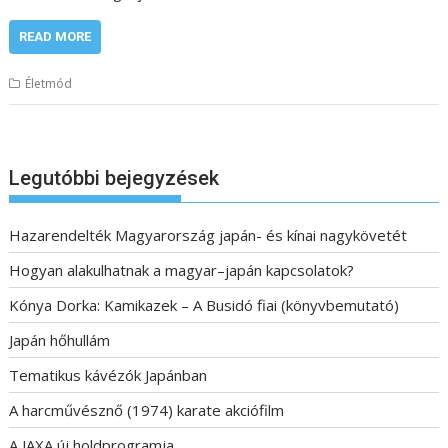
READ MORE
Életmód
Legutóbbi bejegyzések
Hazarendelték Magyarország japán- és kínai nagykövetét
Hogyan alakulhatnak a magyar–japán kapcsolatok?
Kónya Dorka: Kamikazek – A Busidó fiai (könyvbemutató)
Japán hőhullám
Tematikus kávézók Japánban
A harcművésznő (1974) karate akciófilm
A JAXA új holdprogramja