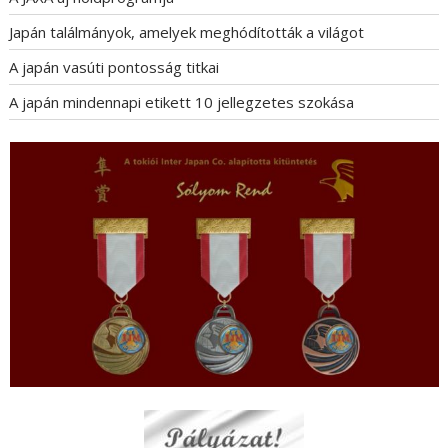
Japán találmányok, amelyek meghódították a világot
A japán vasúti pontosság titkai
A japán mindennapi etikett 10 jellegzetes szokása