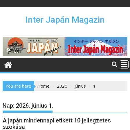
S
k
i
Inter Japán Magazin
p
t
o
c
o
n
t
e
n
You are here
Home
2026
június
1
t
Nap:
2026. június 1.
A japán mindennapi etikett 10 jellegzetes
szokása