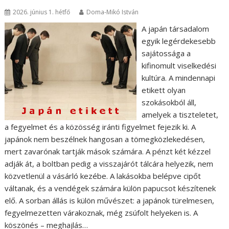
2026. június 1. hétfő
Doma-Mikó István
A japán társadalom
egyik legérdekesebb
sajátossága a
kifinomult viselkedési
kultúra. A mindennapi
etikett olyan
szokásokból áll,
amelyek a tiszteletet,
a fegyelmet és a közösség iránti figyelmet fejezik ki. A
japánok nem beszélnek hangosan a tömegközlekedésen,
mert zavarónak tartják mások számára. A pénzt két kézzel
adják át, a boltban pedig a visszajárót tálcára helyezik, nem
közvetlenül a vásárló kezébe. A lakásokba belépve cipőt
váltanak, és a vendégek számára külön papucsot készítenek
elő. A sorban állás is külön művészet: a japánok türelmesen,
fegyelmezetten várakoznak, még zsúfolt helyeken is. A
köszönés – meghajlás…