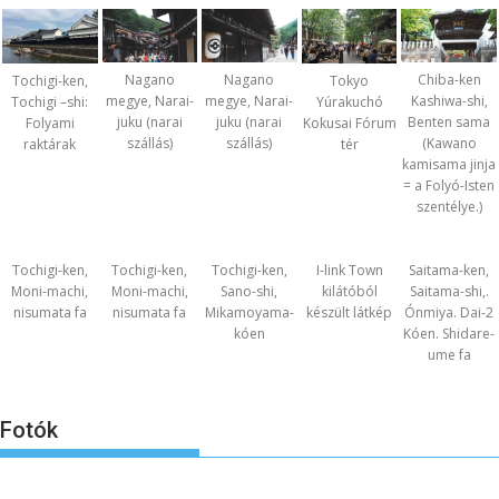
Nagano
Nagano
Chiba-ken
Tochigi-ken,
Tokyo
megye, Narai-
megye, Narai-
Kashiwa-shi,
Tochigi –shi:
Yúrakuchó
juku (narai
juku (narai
Benten sama
Folyami
Kokusai Fórum
szállás)
szállás)
(Kawano
raktárak
tér
kamisama jinja
= a Folyó-Isten
szentélye.)
Tochigi-ken,
Tochigi-ken,
Tochigi-ken,
I-link Town
Saitama-ken,
Moni-machi,
Moni-machi,
Sano-shi,
kilátóból
Saitama-shi,.
nisumata fa
nisumata fa
Mikamoyama-
készült látkép
Ónmiya. Dai-2
kóen
Kóen. Shidare-
ume fa
Fotók