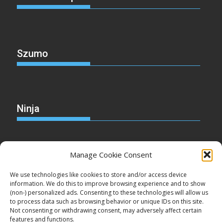
Szumo
Ninja
Manage Cookie Consent
Christmas
We use technologies like cookies to store and/or access device
information. We do this to improve browsing experience and to show
(non-) personalized ads. Consenting to these technologies will allow us
to process data such as browsing behavior or unique IDs on this site.
Not consenting or withdrawing consent, may adversely affect certain
Cake
features and functions.