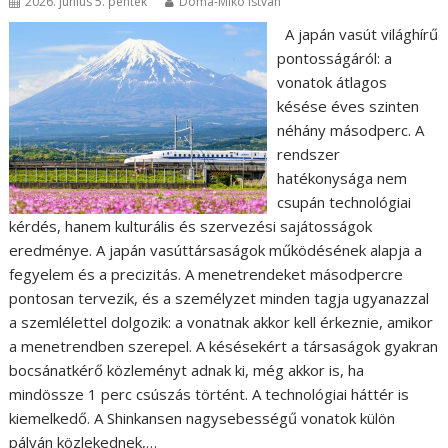
2026. június 5. péntek
Doma-Mikó István
A japán vasút világhírű
pontosságáról: a
vonatok átlagos
késése éves szinten
néhány másodperc. A
rendszer
hatékonysága nem
csupán technológiai
kérdés, hanem kulturális és szervezési sajátosságok
eredménye. A japán vasúttársaságok működésének alapja a
fegyelem és a precizitás. A menetrendeket másodpercre
pontosan tervezik, és a személyzet minden tagja ugyanazzal
a szemlélettel dolgozik: a vonatnak akkor kell érkeznie, amikor
a menetrendben szerepel. A késésekért a társaságok gyakran
bocsánatkérő közleményt adnak ki, még akkor is, ha
mindössze 1 perc csúszás történt. A technológiai háttér is
kiemelkedő. A Shinkansen nagysebességű vonatok külön
pályán közlekednek,…