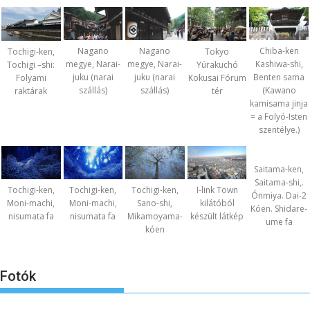
Nagano
Nagano
Chiba-ken
Tochigi-ken,
Tokyo
megye, Narai-
megye, Narai-
Kashiwa-shi,
Tochigi –shi:
Yúrakuchó
juku (narai
juku (narai
Benten sama
Folyami
Kokusai Fórum
szállás)
szállás)
(Kawano
raktárak
tér
kamisama jinja
= a Folyó-Isten
szentélye.)
Saitama-ken,
Saitama-shi,.
Tochigi-ken,
Tochigi-ken,
Tochigi-ken,
I-link Town
Ónmiya. Dai-2
Moni-machi,
Moni-machi,
Sano-shi,
kilátóból
Kóen. Shidare-
nisumata fa
nisumata fa
Mikamoyama-
készült látkép
ume fa
kóen
Fotók