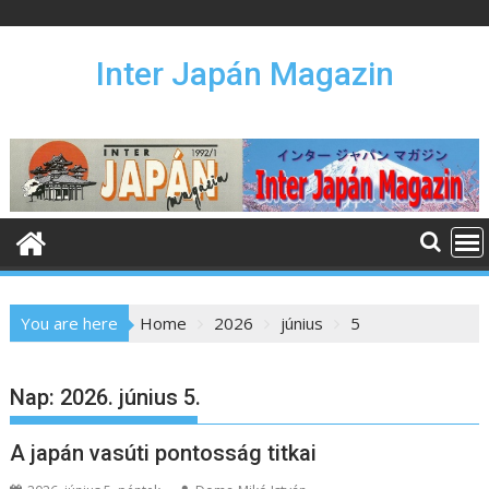
S
k
i
Inter Japán Magazin
p
t
o
c
o
n
t
e
n
You are here
Home
2026
június
5
t
Nap:
2026. június 5.
A japán vasúti pontosság titkai