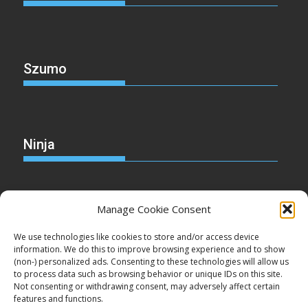
Szumo
Ninja
Manage Cookie Consent
Christmas
We use technologies like cookies to store and/or access device
information. We do this to improve browsing experience and to show
(non-) personalized ads. Consenting to these technologies will allow us
to process data such as browsing behavior or unique IDs on this site.
Not consenting or withdrawing consent, may adversely affect certain
Cake
features and functions.