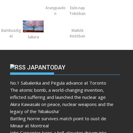
Aranypavilo
Esős nap
n
Tokióban
Bambuszlig
Maikók
et
Kiotóban
Sakura
JAPANTODAY
No.1 Sabalenka and Pegula advance at Toronto
The atomic bomb, a world-changing invention,
inflicted suffering and launched the nuclear age
Akira Kawasaki on peace, nuclear weapons and the
legacy of the 'hibakusha'
Battling Norrie survives match point to oust de
Minaur at Montreal
John Carpenter turns a hell-elevator dream into