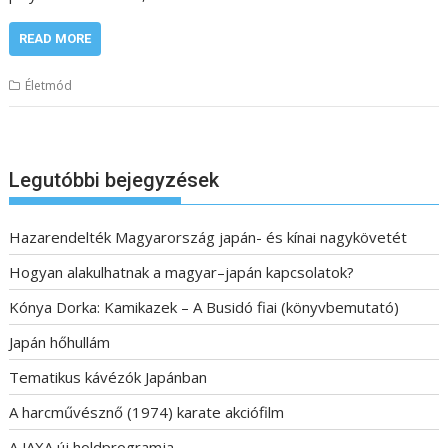
READ MORE
Életmód
Legutóbbi bejegyzések
Hazarendelték Magyarország japán- és kínai nagykövetét
Hogyan alakulhatnak a magyar–japán kapcsolatok?
Kónya Dorka: Kamikazek – A Busidó fiai (könyvbemutató)
Japán hőhullám
Tematikus kávézók Japánban
A harcművésznő (1974) karate akciófilm
A JAXA új holdprogramja