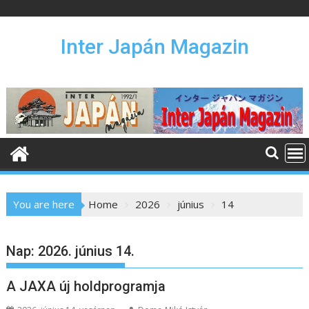
S
k
i
Inter Japán Magazin
p
t
o
c
o
n
t
e
n
You are here
Home
2026
június
14
t
Nap:
2026. június 14.
A JAXA új holdprogramja