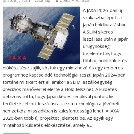
2026. június 14. vasárnap
Doma-Mikó István
A JAXA 2026-ban új
szakaszba lépett a
japán holdkutatásban.
A SLIM sikeres
leszállása után a japán
űrügynökség
bejelentette, hogy
több új holdi küldetés
előkészítése zajlik, köztük egy mintahozó és egy emberes
programhoz kapcsolódó technológiai teszt. Japán 2024-ben
történelmi sikert ért el, amikor a SLIM leszállóegység
precíziós manőverrel elérte a Hold felszínét. A küldetés
bebizonyította, hogy Japán képes rendkívül pontos, kis
területre célzott leszállásra – ez a technológia a jövőbeli
nemzetközi missziókban is kulcsfontosságú lehet. A JAXA
2026-ban több új projektet jelentett be. Az egyik egy
mintahozó küldetés előkészítése, amely a…