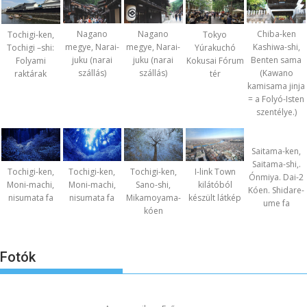
Nagano
Nagano
Chiba-ken
Tochigi-ken,
Tokyo
megye, Narai-
megye, Narai-
Kashiwa-shi,
Tochigi –shi:
Yúrakuchó
juku (narai
juku (narai
Benten sama
Folyami
Kokusai Fórum
szállás)
szállás)
(Kawano
raktárak
tér
kamisama jinja
= a Folyó-Isten
szentélye.)
Saitama-ken,
Saitama-shi,.
Tochigi-ken,
Tochigi-ken,
Tochigi-ken,
I-link Town
Ónmiya. Dai-2
Moni-machi,
Moni-machi,
Sano-shi,
kilátóból
Kóen. Shidare-
nisumata fa
nisumata fa
Mikamoyama-
készült látkép
ume fa
kóen
Fotók