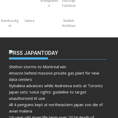
Aranypavilo
Esős nap
n
Tokióban
Bambuszlig
Sakura
Maikók
et
Kiotóban
JAPANTODAY
Shelton storms to Montreal win
Amazon behind massive private gas plant for new
data centers
Rybakina advances while Andreeva exits at Toronto
Japan sets 'voice rights' guideline to target
unauthorized AI use
All 4 penguins kept at northeastern Japan zoo die of
avian malaria
19-year-old given life term over 2024 death of