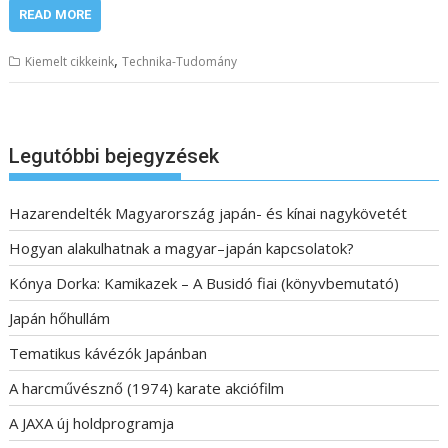
READ MORE
,
Kiemelt cikkeink
Technika-Tudomány
Legutóbbi bejegyzések
Hazarendelték Magyarország japán- és kínai nagykövetét
Hogyan alakulhatnak a magyar–japán kapcsolatok?
Kónya Dorka: Kamikazek – A Busidó fiai (könyvbemutató)
Japán hőhullám
Tematikus kávézók Japánban
A harcművésznő (1974) karate akciófilm
A JAXA új holdprogramja