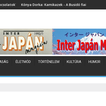
 Kamikazek - A Busidó fiai (könyvbemutató)
Japán hőhullám
ASÁG
ÉLETMÓD
TÖRTÉNELEM
KULTÚRA
HUMOR