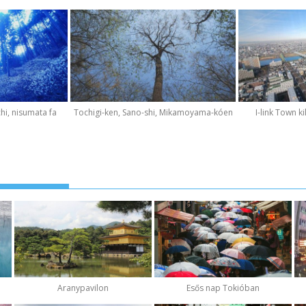
hi, nisumata fa
Tochigi-ken, Sano-shi, Mikamoyama-kóen
I-link Town k
Aranypavilon
Esős nap Tokióban