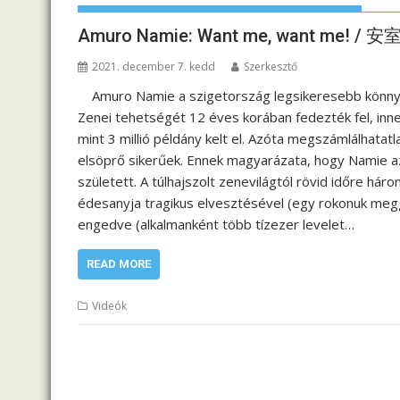
Amuro Namie: Want me, want me! /
2021. december 7. kedd
Szerkesztő
Amuro Namie a szigetország legsikeresebb könnyűz
Zenei tehetségét 12 éves korában fedezték fel, inne
mint 3 millió példány kelt el. Azóta megszámlálhatatla
elsöprő sikerűek. Ennek magyarázata, hogy Namie az
született. A túlhajszolt zenevilágtól rövid időre há
édesanyja tragikus elvesztésével (egy rokonuk meg
engedve (alkalmanként több tízezer levelet…
READ MORE
Videók