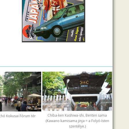
Chiba-ken Kashiwa-shi, Benten sama
chó Kokusai Fórum tér
(Kawano kamisama jinja = a Folyó-Isten
szentélye.)