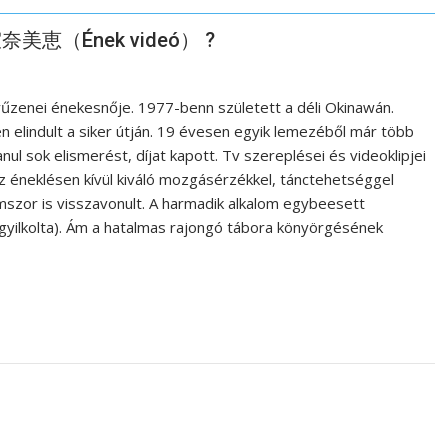
 安室奈美恵（Ének videó） ?
enei énekesnője. 1977-benn született a déli Okinawán.
n elindult a siker útján. 19 évesen egyik lemezéből már több
nul sok elismerést, díjat kapott. Tv szereplései és videoklipjei
 éneklésen kívül kiváló mozgásérzékkel, tánctehetséggel
romszor is visszavonult. A harmadik alkalom egybeesett
gyilkolta). Ám a hatalmas rajongó tábora könyörgésének