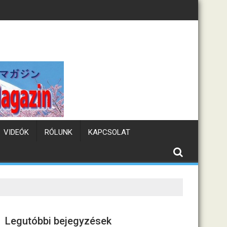
Tematikus kávézók Japánban
VIDEÓK
RÓLUNK
KAPCSOLAT
Legutóbbi bejegyzések