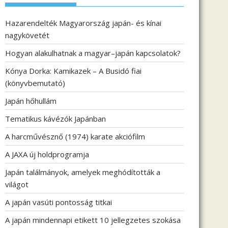
Hazarendelték Magyarország japán- és kínai
nagykövetét
Hogyan alakulhatnak a magyar–japán kapcsolatok?
Kónya Dorka: Kamikazek – A Busidó fiai
(könyvbemutató)
Japán hőhullám
Tematikus kávézók Japánban
A harcművésznő (1974) karate akciófilm
A JAXA új holdprogramja
Japán találmányok, amelyek meghódították a
világot
A japán vasúti pontosság titkai
A japán mindennapi etikett 10 jellegzetes szokása