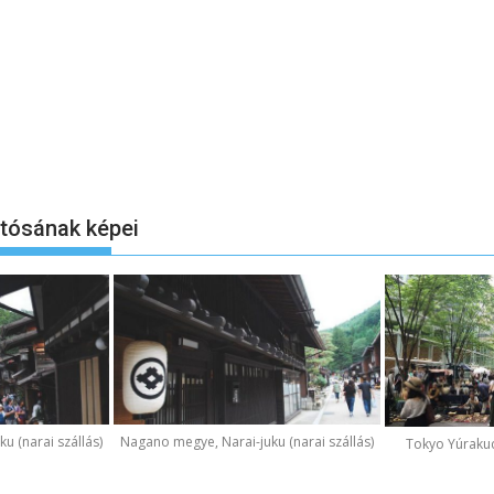
otósának képei
u (narai szállás)
Nagano megye, Narai-juku (narai szállás)
Tokyo Yúraku