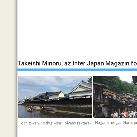
Takeishi Minoru, az Inter Japán Magazin f
Nagano megye, Narai-juk
Tochigi-ken, Tochigi –shi: Folyami raktárak