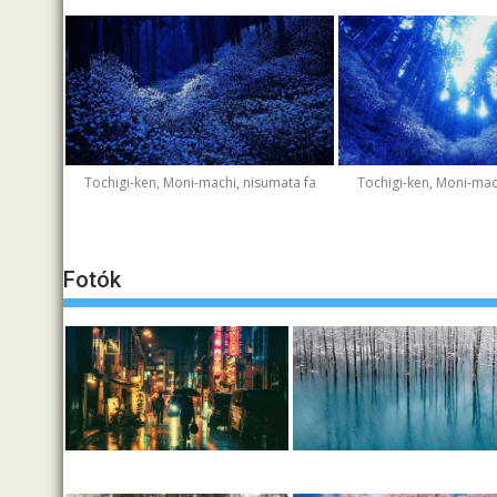
Tochigi-ken, Moni-machi, nisumata fa
Tochigi-ken, Moni-mac
Fotók