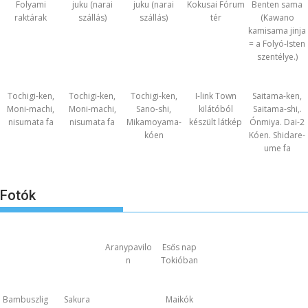
Folyami
juku (narai
juku (narai
Kokusai Fórum
Benten sama
raktárak
szállás)
szállás)
tér
(Kawano
kamisama jinja
= a Folyó-Isten
szentélye.)
Tochigi-ken,
Tochigi-ken,
Tochigi-ken,
I-link Town
Saitama-ken,
Moni-machi,
Moni-machi,
Sano-shi,
kilátóból
Saitama-shi,.
nisumata fa
nisumata fa
Mikamoyama-
készült látkép
Ónmiya. Dai-2
kóen
Kóen. Shidare-
ume fa
Fotók
Aranypavilo
Esős nap
n
Tokióban
Bambuszlig
Sakura
Maikók