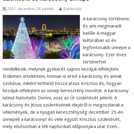
2021. december 24. péntek
Szerkesztő
A karácsony története,
és ami megmaradt
belőle A magyar
kultúrában az év
legfontosabb ünnepe a
karácsony. Ezer éves
történettel
rendelkezik, melynek gyökerét sajnos kezdjük elfelejteni.
Érdemes áttekinteni, honnan is ered a karácsony és annak
szokásai, miként köthető hozzá Jézus Krisztus és, hogyan
kezdjük elfelejteni az ünnep keresztény mivoltát. A karácsony
latinul Nativitatis Domni, azaz az Úr születését jelenti. A
karácsony és Jézus születésének idejéről is megoszlanak a
vélemények, de a nyugati kereszténység december 25-én
ünnepeli a karácsonyt és vele együtt Krisztus születését,
mely elsősorban a téli napforduló időpontjára utal. Ezen…