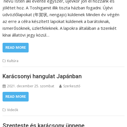
nevű Isten aki évente egyszer, újévkor jön el hozzánk és
jólétet hoz. A Toshigamit illik tiszta házban fogadni. Újévi
üdvözlőlapokat (年賀状, nengajo) küldenek Minden év végén
az erre a célra készített lapokat küldenek a barátoknak,
ismerősöknek, üzletfeleknek. A lapokra általában a tizenkét
kínai állatövi jegy közül…
READ MORE
Kultúra
Karácsonyi hangulat Japánban
2021. december 25. szombat
Szerkesztő
READ MORE
Videók
Szenteste és karácsony ünnepe