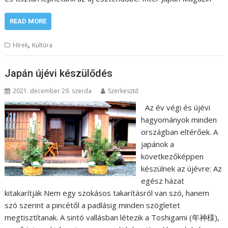
READ MORE
,
Hírek
Kultúra
Japán újévi készülődés
2021. december 29. szerda
Szerkesztő
Az év végi és újévi
hagyományok minden
országban eltérőek. A
japánok a
következőképpen
készülnek az újévre: Az
egész házat
kitakarítják Nem egy szokásos takarításról van szó, hanem
szó szerint a pincétől a padlásig minden szögletet
megtisztítanak. A sintó vallásban létezik a Toshigami (年神様),