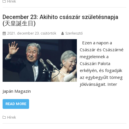
Hírek
December 23: Akihito császár születésnapja
(天皇誕生日)
2021. december 23. csütörtök
Szerkesztő
Ezen a napon a
Császár és Császárné
megjelennek a
Császári Palota
erkélyén, és fogadják
az egybegyűlt tömeg
jókívánságait. Inter
Japán Magazin
READ MORE
Hírek