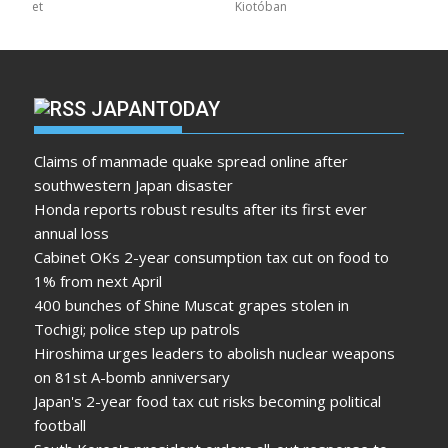
et
Kiotóban
JAPANTODAY
Claims of manmade quake spread online after
southwestern Japan disaster
Honda reports robust results after its first ever
annual loss
Cabinet OKs 2-year consumption tax cut on food to
1% from next April
400 bunches of Shine Muscat grapes stolen in
Tochigi; police step up patrols
Hiroshima urges leaders to abolish nuclear weapons
on 81st A-bomb anniversary
Japan's 2-year food tax cut risks becoming political
football