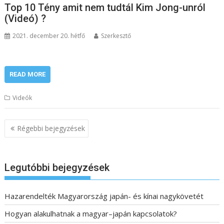
Top 10 Tény amit nem tudtál Kim Jong-unról
(Videó) ?
2021. december 20. hétfő
Szerkesztő
READ MORE
Videók
B
Régebbi bejegyzések
e
j
e
Legutóbbi bejegyzések
g
y
Hazarendelték Magyarország japán- és kínai nagykövetét
z
Hogyan alakulhatnak a magyar–japán kapcsolatok?
é