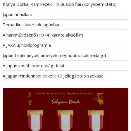
s
Kónya Dorka: Kamikazek – A Busidó fiai (könyvbemutató)
n
Japán hőhullám
a
Tematikus kávézók Japánban
v
i
A harcművésznő (1974) karate akciófilm
g
A JAXA új holdprogramja
á
Japán találmányok, amelyek meghódították a világot
c
i
A japán vasúti pontosság titkai
ó
A japán mindennapi etikett 10 jellegzetes szokása