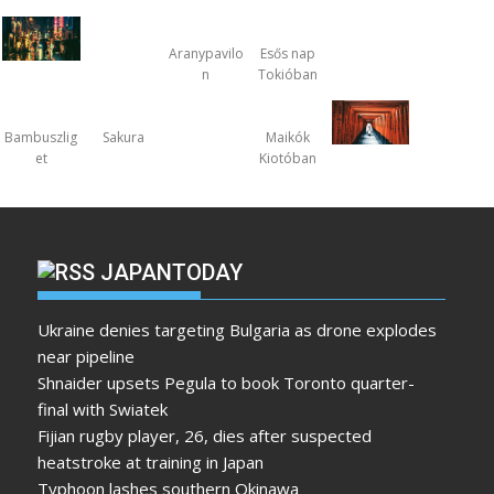
Aranypavilo
Esős nap
n
Tokióban
Bambuszlig
Sakura
Maikók
et
Kiotóban
JAPANTODAY
Ukraine denies targeting Bulgaria as drone explodes
near pipeline
Shnaider upsets Pegula to book Toronto quarter-
final with Swiatek
Fijian rugby player, 26, dies after suspected
heatstroke at training in Japan
Typhoon lashes southern Okinawa