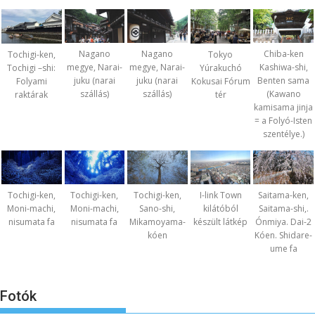
Nagano
Nagano
Chiba-ken
Tochigi-ken,
Tokyo
megye, Narai-
megye, Narai-
Kashiwa-shi,
Tochigi –shi:
Yúrakuchó
juku (narai
juku (narai
Benten sama
Folyami
Kokusai Fórum
szállás)
szállás)
(Kawano
raktárak
tér
kamisama jinja
= a Folyó-Isten
szentélye.)
Tochigi-ken,
Tochigi-ken,
Tochigi-ken,
I-link Town
Saitama-ken,
Moni-machi,
Moni-machi,
Sano-shi,
kilátóból
Saitama-shi,.
nisumata fa
nisumata fa
Mikamoyama-
készült látkép
Ónmiya. Dai-2
kóen
Kóen. Shidare-
ume fa
Fotók