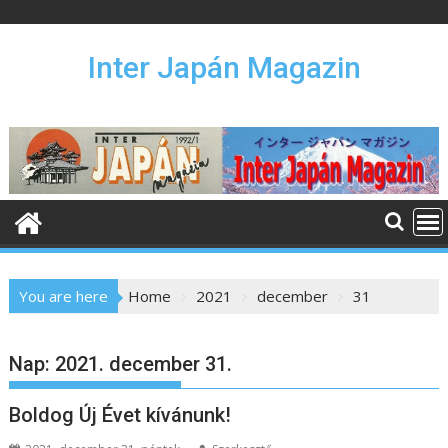
S
k
i
Inter Japán Magazin
p
t
o
c
o
n
t
e
n
You are here
Home
2021
december
31
t
Nap:
2021. december 31.
Boldog Új Évet kívánunk!