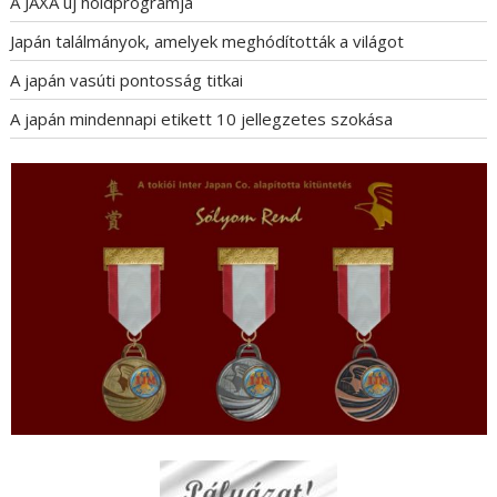
A JAXA új holdprogramja
Japán találmányok, amelyek meghódították a világot
A japán vasúti pontosság titkai
A japán mindennapi etikett 10 jellegzetes szokása