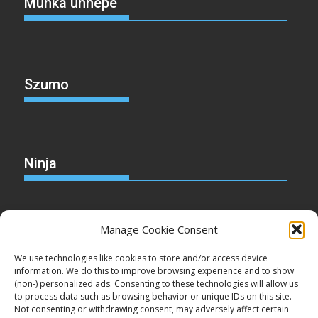
Munka ünnepe
Szumo
Ninja
Manage Cookie Consent
Christmas
We use technologies like cookies to store and/or access device
information. We do this to improve browsing experience and to show
(non-) personalized ads. Consenting to these technologies will allow us
to process data such as browsing behavior or unique IDs on this site.
Not consenting or withdrawing consent, may adversely affect certain