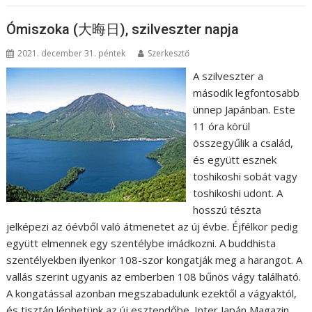
Ómiszoka (大晦日), szilveszter napja
2021. december 31. péntek
Szerkesztő
A szilveszter a
második legfontosabb
ünnep Japánban. Este
11 óra körül
összegyűlik a család,
és együtt esznek
toshikoshi sobát vagy
toshikoshi udont. A
hosszú tészta
jelképezi az óévből való átmenetet az új évbe. Éjfélkor pedig
együtt elmennek egy szentélybe imádkozni. A buddhista
szentélyekben ilyenkor 108-szor kongatják meg a harangot. A
vallás szerint ugyanis az emberben 108 bűnös vágy található.
A kongatással azonban megszabadulunk ezektől a vágyaktól,
és tisztán léphetünk az új esztendőbe. Inter Japán Magazin