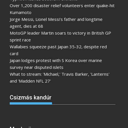
Over 1,200 disaster relief volunteers enter quake-hit
Kumamoto
Jorge Messi, Lionel Messi’s father and longtime
agent, dies at 68
MotoGP leader Martin soars to victory in British GP
sprint race
Wallabies squeeze past Japan 35-32, despite red
card
Japan lodges protest with S Korea over marine
survey near disputed islets
What to stream: 'Michael,' Travis Barker, 'Lanterns'
and 'Madden NFL 27'
Csizmás kandúr