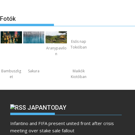
Fotók
Esős nap
Tokióban
Aranypavilo
n
Bambuszlig
Sakura
Maikók
et
Kiotóban
JAPANTODAY
Infantino and FIFA present united front after crisis
meeting over stake sale fallout