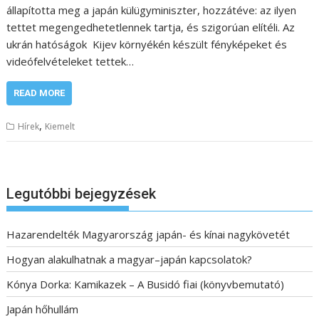
állapította meg a japán külügyminiszter, hozzátéve: az ilyen
tettet megengedhetetlennek tartja, és szigorúan elítéli. Az
ukrán hatóságok Kijev környékén készült fényképeket és
videófelvételeket tettek…
READ MORE
,
Hírek
Kiemelt
Legutóbbi bejegyzések
Hazarendelték Magyarország japán- és kínai nagykövetét
Hogyan alakulhatnak a magyar–japán kapcsolatok?
Kónya Dorka: Kamikazek – A Busidó fiai (könyvbemutató)
Japán hőhullám