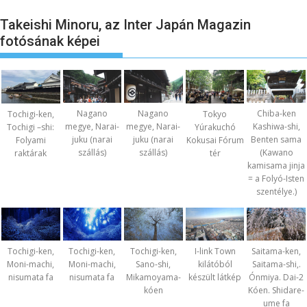
Takeishi Minoru, az Inter Japán Magazin
fotósának képei
Nagano
Nagano
Chiba-ken
Tochigi-ken,
Tokyo
megye, Narai-
megye, Narai-
Kashiwa-shi,
Tochigi –shi:
Yúrakuchó
juku (narai
juku (narai
Benten sama
Folyami
Kokusai Fórum
szállás)
szállás)
(Kawano
raktárak
tér
kamisama jinja
= a Folyó-Isten
szentélye.)
Tochigi-ken,
Tochigi-ken,
Tochigi-ken,
I-link Town
Saitama-ken,
Moni-machi,
Moni-machi,
Sano-shi,
kilátóból
Saitama-shi,.
nisumata fa
nisumata fa
Mikamoyama-
készült látkép
Ónmiya. Dai-2
kóen
Kóen. Shidare-
ume fa