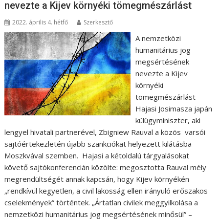
nevezte a Kijev környéki tömegmészárlást
2022. április 4. hétfő
Szerkesztő
A nemzetközi
humanitárius jog
megsértésének
nevezte a Kijev
környéki
tömegmészárlást
Hajasi Josimasza japán
külügyminiszter, aki
lengyel hivatali partnerével, Zbigniew Rauval a közös varsói
sajtóértekezletén újabb szankciókat helyezett kilátásba
Moszkvával szemben. Hajasi a kétoldalú tárgyalásokat
követő sajtókonferencián közölte: megosztotta Rauval mély
megrendültségét annak kapcsán, hogy Kijev környékén
„rendkívül kegyetlen, a civil lakosság ellen irányuló erőszakos
cselekmények” történtek. „Ártatlan civilek meggyilkolása a
nemzetközi humanitárius jog megsértésének minősül” –