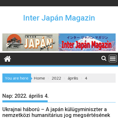
S
k
i
Inter Japán Magazin
p
t
o
c
o
n
t
e
n
You are here
Home
2022
április
4
t
Nap:
2022. április 4.
Ukrajnai háború – A japán külügyminiszter a
nemzetközi humanitárius jog megsértésének