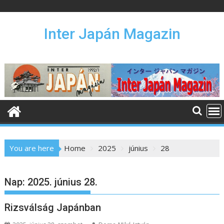
S
k
i
Inter Japán Magazin
p
t
o
c
o
n
t
e
n
You are here
Home
2025
június
28
t
Nap:
2025. június 28.
Rizsválság Japánban