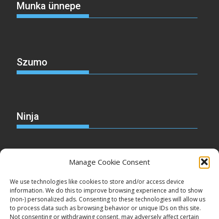
Munka ünnepe
Szumo
Ninja
Manage Cookie Consent
Christmas
We use technologies like cookies to store and/or access device
information. We do this to improve browsing experience and to show
(non-) personalized ads. Consenting to these technologies will allow us
to process data such as browsing behavior or unique IDs on this site.
Not consenting or withdrawing consent, may adversely affect certain