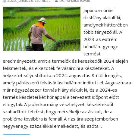
2025. június 28. szombat
Doma-Mikó István
Japánban óriási
rizshiány alakult ki,
amelynek hátterében
több tényező áll. A
2023-as extrém
hőhullám gyenge
termést
eredményezett, amit a termelők és kereskedők 2024 elején
felismertek, és elkezdték felvásárolni a készleteket. A
helyzetet súlyosbította a 2024. augusztus 8-i földrengés,
amely pánikszerű felvásárlási hullámot indított el. Augusztusra
már négyszázezer tonnás hiány alakult ki, és a 2024-es
termés készletei két hónappal a tervezett időpont előtt
elfogytak. A japán kormány vészhelyzeti készletekből
szabadított fel rizst, hogy mérsékelje az árakat, de a
probléma továbbra is fennáll. A rizs ára szeptemberben
negyvenegy százalékkal emelkedett, és azóta…