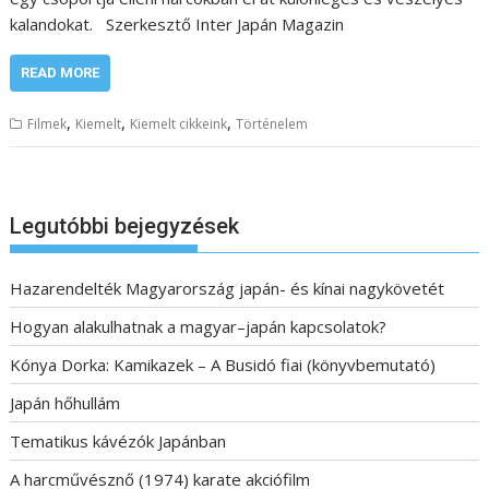
kalandokat. Szerkesztő Inter Japán Magazin
READ MORE
,
,
,
Filmek
Kiemelt
Kiemelt cikkeink
Történelem
Legutóbbi bejegyzések
Hazarendelték Magyarország japán- és kínai nagykövetét
Hogyan alakulhatnak a magyar–japán kapcsolatok?
Kónya Dorka: Kamikazek – A Busidó fiai (könyvbemutató)
Japán hőhullám
Tematikus kávézók Japánban
A harcművésznő (1974) karate akciófilm