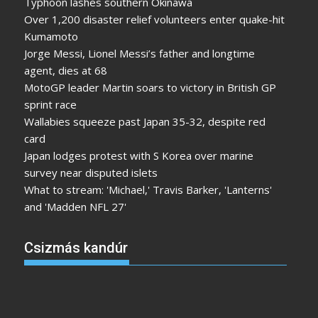
Typhoon lashes southern Okinawa
Over 1,200 disaster relief volunteers enter quake-hit
Kumamoto
Jorge Messi, Lionel Messi’s father and longtime
agent, dies at 68
MotoGP leader Martin soars to victory in British GP
sprint race
Wallabies squeeze past Japan 35-32, despite red
card
Japan lodges protest with S Korea over marine
survey near disputed islets
What to stream: 'Michael,' Travis Barker, 'Lanterns'
and 'Madden NFL 27'
Csizmás kandúr