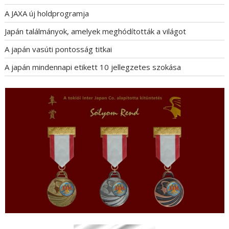
A JAXA új holdprogramja
Japán találmányok, amelyek meghódították a világot
A japán vasúti pontosság titkai
A japán mindennapi etikett 10 jellegzetes szokása