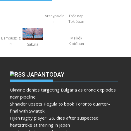
Aranypavilo
Esős nap
n
Tokióban
Bambuszlig
Maikók
et
Kiotóban
Sakura
JAPANTODAY
Ukraine denies targeting Bulgaria as drone explodes
near pipeline
Shnaider upsets Pegula to book Toronto quarter-
final with Swiatek
Fijian rugby player, 26, dies after suspected
heatstroke at training in Japan