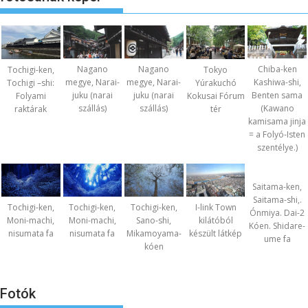
Nagano
Nagano
Chiba-ken
Tochigi-ken,
Tokyo
megye, Narai-
megye, Narai-
Kashiwa-shi,
Tochigi –shi:
Yúrakuchó
juku (narai
juku (narai
Benten sama
Folyami
Kokusai Fórum
szállás)
szállás)
(Kawano
raktárak
tér
kamisama jinja
= a Folyó-Isten
szentélye.)
Saitama-ken,
Saitama-shi,.
Tochigi-ken,
Tochigi-ken,
Tochigi-ken,
I-link Town
Ónmiya. Dai-2
Moni-machi,
Moni-machi,
Sano-shi,
kilátóból
Kóen. Shidare-
nisumata fa
nisumata fa
Mikamoyama-
készült látkép
ume fa
kóen
Fotók