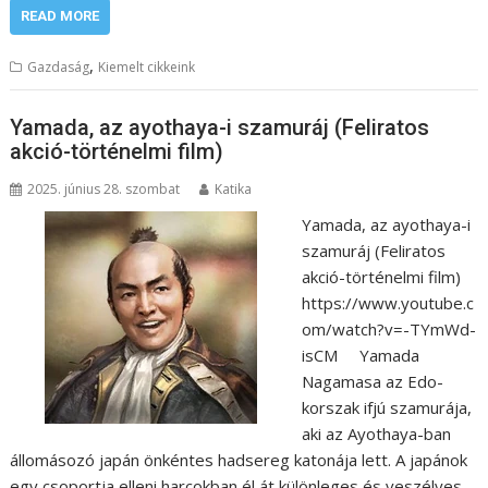
READ MORE
,
Gazdaság
Kiemelt cikkeink
Yamada, az ayothaya-i szamuráj (Feliratos
akció-történelmi film)
2025. június 28. szombat
Katika
Yamada, az ayothaya-i
szamuráj (Feliratos
akció-történelmi film)
https://www.youtube.c
om/watch?v=-TYmWd-
isCM Yamada
Nagamasa az Edo-
korszak ifjú szamurája,
aki az Ayothaya-ban
állomásozó japán önkéntes hadsereg katonája lett. A japánok
egy csoportja elleni harcokban él át különleges és veszélyes