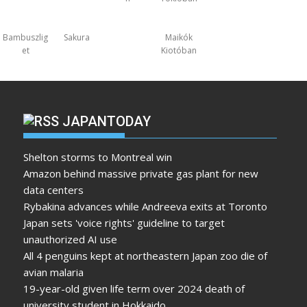
Bambuszlig
Sakura
Maikók
et
Kiotóban
JAPANTODAY
Shelton storms to Montreal win
Amazon behind massive private gas plant for new
data centers
Rybakina advances while Andreeva exits at Toronto
Japan sets 'voice rights' guideline to target
unauthorized AI use
All 4 penguins kept at northeastern Japan zoo die of
avian malaria
19-year-old given life term over 2024 death of
university student in Hokkaido