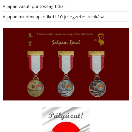
A japán vasúti pontosság titkai
A japán mindennapi etikett 10 jellegzetes szokása