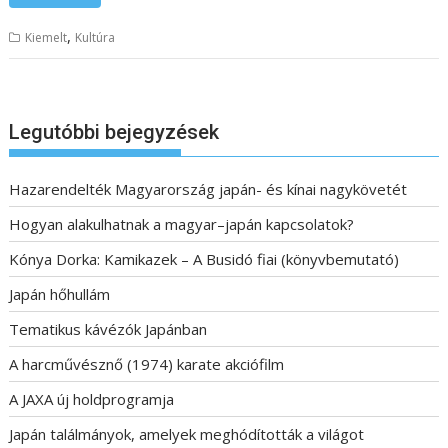
,
Kiemelt
Kultúra
Legutóbbi bejegyzések
Hazarendelték Magyarország japán- és kínai nagykövetét
Hogyan alakulhatnak a magyar–japán kapcsolatok?
Kónya Dorka: Kamikazek – A Busidó fiai (könyvbemutató)
Japán hőhullám
Tematikus kávézók Japánban
A harcművésznő (1974) karate akciófilm
A JAXA új holdprogramja
Japán találmányok, amelyek meghódították a világot