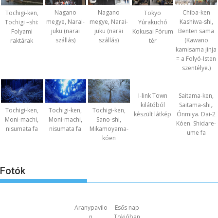
Nagano
Nagano
Chiba-ken
Tochigi-ken,
Tokyo
megye, Narai-
megye, Narai-
Kashiwa-shi,
Tochigi –shi:
Yúrakuchó
juku (narai
juku (narai
Benten sama
Folyami
Kokusai Fórum
szállás)
szállás)
(Kawano
raktárak
tér
kamisama jinja
= a Folyó-Isten
szentélye.)
I-link Town
Saitama-ken,
kilátóból
Saitama-shi,.
Tochigi-ken,
Tochigi-ken,
Tochigi-ken,
készült látkép
Ónmiya. Dai-2
Moni-machi,
Moni-machi,
Sano-shi,
Kóen. Shidare-
nisumata fa
nisumata fa
Mikamoyama-
ume fa
kóen
Fotók
Aranypavilo
Esős nap
n
Tokióban