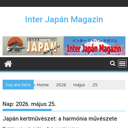
S
k
i
Inter Japán Magazin
p
t
o
c
o
n
t
e
n
You are here
Home
2026
május
25
t
Nap:
2026. május 25.
Japán kertművészet: a harmónia művészete