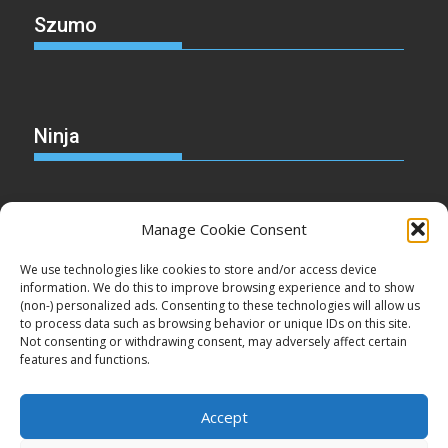
Szumo
Ninja
Manage Cookie Consent
Christmas
We use technologies like cookies to store and/or access device
information. We do this to improve browsing experience and to show
(non-) personalized ads. Consenting to these technologies will allow us
to process data such as browsing behavior or unique IDs on this site.
Not consenting or withdrawing consent, may adversely affect certain
Cake
features and functions.
Accept