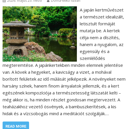
2026. május 25. hétfő
Doma-Mikó István
A japán kertművészet
a természet idealizált,
letisztult formáját
mutatja be. A kertek
célja nem a díszítés,
hanem a nyugalom, az
egyensúly és a
szemlélődés
megteremtése. A japánkertekben minden elemnek jelentése
van. A kövek a hegyeket, a kavicságy a vizet, a mohával
borított felületek az idő múlását jelképezik. A növényeket nem
harsány színek, hanem finom árnyalatok jellemzik, és a kert
egészének kompozíciója a természetesség látszatát kelti –
még akkor is, ha minden részlet gondosan megtervezett. A
teaházakhoz vezető ösvények, a bambuszkerítések, a kis
hidak és a vízcsobogás mind a meditációt szolgálják.…
READ MORE