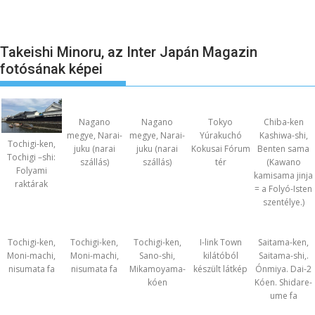
Takeishi Minoru, az Inter Japán Magazin
fotósának képei
Nagano
Nagano
Tokyo
Chiba-ken
megye, Narai-
megye, Narai-
Yúrakuchó
Kashiwa-shi,
Tochigi-ken,
juku (narai
juku (narai
Kokusai Fórum
Benten sama
Tochigi –shi:
szállás)
szállás)
tér
(Kawano
Folyami
kamisama jinja
raktárak
= a Folyó-Isten
szentélye.)
Tochigi-ken,
Tochigi-ken,
Tochigi-ken,
I-link Town
Saitama-ken,
Moni-machi,
Moni-machi,
Sano-shi,
kilátóból
Saitama-shi,.
nisumata fa
nisumata fa
Mikamoyama-
készült látkép
Ónmiya. Dai-2
kóen
Kóen. Shidare-
ume fa