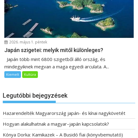
2026. május 1. péntek
Japán szigetei: melyik mitől különleges?
Japán több mint 6800 szigetből álló ország, és
mindegyiknek megvan a maga egyedi arculata. A...
Kiemelt
Kultúra
Legutóbbi bejegyzések
Hazarendelték Magyarország japán- és kínai nagykövetét
Hogyan alakulhatnak a magyar–japán kapcsolatok?
Kónya Dorka: Kamikazek – A Busidó fiai (könyvbemutató)