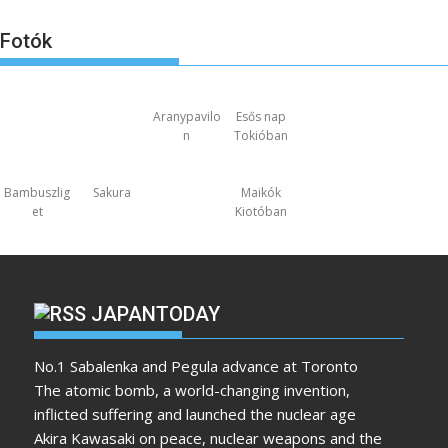
Fotók
Aranypavilo
Esős nap
n
Tokióban
Bambuszlig
Sakura
Maikók
et
Kiotóban
JAPANTODAY
No.1 Sabalenka and Pegula advance at Toronto
The atomic bomb, a world-changing invention,
inflicted suffering and launched the nuclear age
Akira Kawasaki on peace, nuclear weapons and the