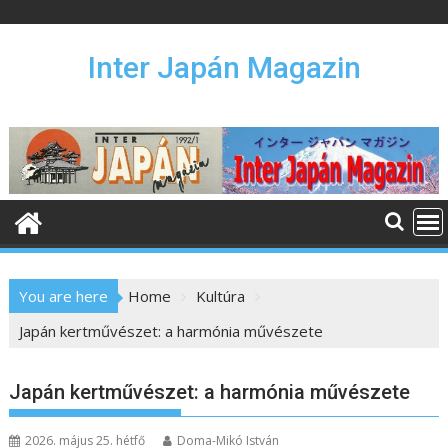
S
k
i
Inter Japán Magazin
p
t
o
c
o
n
t
e
n
You are here
Home
Kultúra
t
Japán kertművészet: a harmónia művészete
Japán kertművészet: a harmónia művészete
2026. május 25. hétfő
Doma-Mikó István