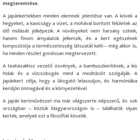
megteremtése.
A japánkertekben minden elemnek jelentése van. A kövek a
hegyeket, a kavicságy a vizet, a mohával borított felületek az
idő múlását jelképezik. A növényeket nem harsány színek,
hanem finom árnyalatok jellemzik, és a kert egészének
kompozíciója a természetesség látszatát kelti – még akkor is,
ha minden részlet gondosan megtervezett.
A teaházakhoz vezető ösvények, a bambuszkerítések, a kis
hidak és a vízcsobogás mind a meditációt szolgálják. A
japánkert célja, hogy a látogató lelassuljon, és harmóniába
kerüljön önmagával és a környezetével.
A japán kertművészet ma már világszerte népszerű, és sok
országban – köztük Magyarországon is – találhatók olyan
kertek, amelyek ezt a filozófiát követik.