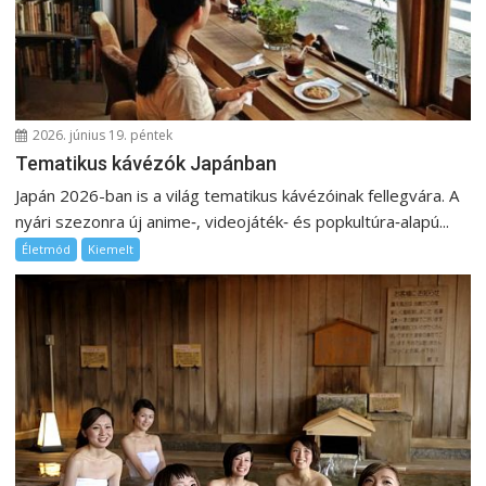
á
c
i
ó
2026. június 19. péntek
Tematikus kávézók Japánban
Japán 2026-ban is a világ tematikus kávézóinak fellegvára. A
nyári szezonra új anime‑, videojáték‑ és popkultúra‑alapú...
Életmód
Kiemelt