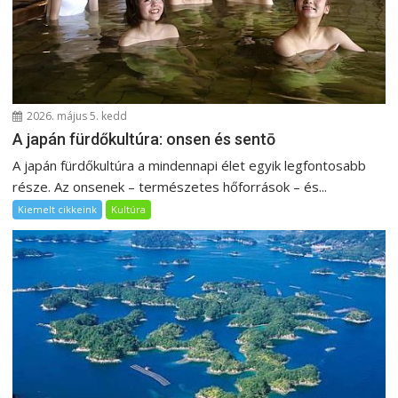
2026. május 5. kedd
A japán fürdőkultúra: onsen és sentō
A japán fürdőkultúra a mindennapi élet egyik legfontosabb
része. Az onsenek – természetes hőforrások – és...
Kiemelt cikkeink
Kultúra