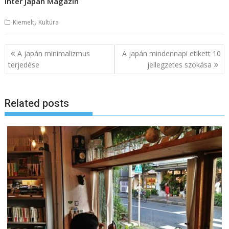
Inter Japán Magazin
,
Kiemelt
Kultúra
B
A japán minimalizmus
A japán mindennapi etikett 10
e
terjedése
jellegzetes szokása
j
e
Related posts
g
y
z
é
s
n
a
v
i
g