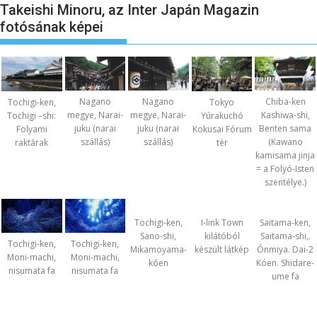
Takeishi Minoru, az Inter Japán Magazin
fotósának képei
Nagano
Nagano
Chiba-ken
Tochigi-ken,
Tokyo
megye, Narai-
megye, Narai-
Kashiwa-shi,
Tochigi –shi:
Yúrakuchó
juku (narai
juku (narai
Benten sama
Folyami
Kokusai Fórum
szállás)
szállás)
(Kawano
raktárak
tér
kamisama jinja
= a Folyó-Isten
szentélye.)
Tochigi-ken,
I-link Town
Saitama-ken,
Sano-shi,
kilátóból
Saitama-shi,.
Tochigi-ken,
Tochigi-ken,
Mikamoyama-
készült látkép
Ónmiya. Dai-2
Moni-machi,
Moni-machi,
kóen
Kóen. Shidare-
nisumata fa
nisumata fa
ume fa