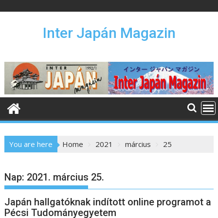
S
k
i
Inter Japán Magazin
p
t
o
c
o
n
t
e
n
You are here
Home
2021
március
25
t
Nap:
2021. március 25.
Japán hallgatóknak indított online programot a
Pécsi Tudományegyetem