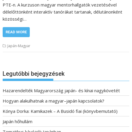
PTE-n. A kurzuson magyar mentorhallgatók vezetésével
délelőttönként interaktív tanórákat tartanak, délutánonként
közösségi…
READ MORE
Japán-Magyar
Legutóbbi bejegyzések
Hazarendelték Magyarország japán- és kínai nagykövetét
Hogyan alakulhatnak a magyar–japán kapcsolatok?
Kónya Dorka: Kamikazek – A Busidó fiai (könyvbemutató)
Japán hőhullám
Tematikus kávézók Japánban