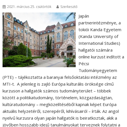
2021. március 25. csütörtök
Szerkesztő
Japán
partnerintézménye, a
tokiói Kanda Egyetem
(Kanda University of
International Studies)
hallgatói számára
online kurzust indított a
Pécsi
Tudományegyetem
(PTE) – tájékoztatta a baranyai felsőoktatási intézmény az
MTI-t. A jelenleg is zajló Európa kulturális öröksége című
kurzuson a hallgatók számos tudományterület – többek
között a politikatudomány, történelem, közgazdaságtan,
kultúratudomány – megközelítéséből kapnak képet Európa
aktuális helyzetéről, szerepéről, kihívásairól – írták. Az angol
nyelvű kurzusra olyan japán hallgatók is beiratkoztak, akik a
jövőben hosszabb idejű tanulmányokat terveznek folytatni a