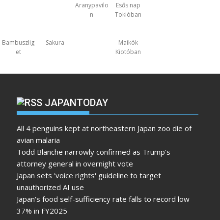
Aranypavilo
Esős nap
n
Tokióban
Bambuszlig
Sakura
Maikók
et
Kiotóban
JAPANTODAY
All 4 penguins kept at northeastern Japan zoo die of
avian malaria
Todd Blanche narrowly confirmed as Trump's
attorney general in overnight vote
Japan sets 'voice rights' guideline to target
unauthorized AI use
Japan's food self-sufficiency rate falls to record low
37% in FY2025