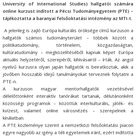
University of International Studies) hallgatói számára
online kurzust indított a Pécsi Tudományegyetem (PTE) –
tájékoztatta a baranyai felsőoktatási intézmény az MTI-t.
A jelenleg is zajló Európa kulturális öröksége című kurzuson a
hallgatók számos tudományterület – többek között a
politikatudomány, történelem, közgazdaságtan,
kultúratudomány – megközelítéséből kapnak képet Európa
aktuális helyzetéről, szerepéről, kihívásairól – írták. Az angol
nyelvű kurzusra olyan japán hallgatók is beiratkoztak, akik a
jövőben hosszabb idejű tanulmányokat terveznek folytatni a
PTE-n.
A kurzuson magyar mentorhallgatók vezetésével
délelőttönként interaktív tanórákat tartanak, délutánonként
közösségi programok – közöttük interkulturális, játék- és
kvízest, valamint online városnézés – szerepelnek a
kínálatban.
A PTE közleménye szerint a nemzetközi felsőoktatási piacon
egyre nagyobb az igény a téli egyetemek iránt, ezért indította