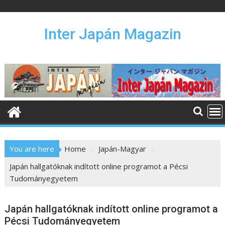
S
k
i
Inter Japán Magazin
p
t
o
c
o
n
t
e
n
You are here
Home
Japán-Magyar
t
Japán hallgatóknak indított online programot a Pécsi
Tudományegyetem
Japán hallgatóknak indított online programot a
Pécsi Tudományegyetem