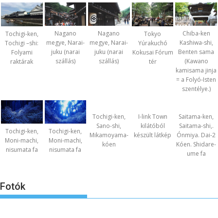
Nagano
Nagano
Chiba-ken
Tochigi-ken,
Tokyo
megye, Narai-
megye, Narai-
Kashiwa-shi,
Tochigi –shi:
Yúrakuchó
juku (narai
juku (narai
Benten sama
Folyami
Kokusai Fórum
szállás)
szállás)
(Kawano
raktárak
tér
kamisama jinja
= a Folyó-Isten
szentélye.)
Tochigi-ken,
I-link Town
Saitama-ken,
Sano-shi,
kilátóból
Saitama-shi,.
Tochigi-ken,
Tochigi-ken,
Mikamoyama-
készült látkép
Ónmiya. Dai-2
Moni-machi,
Moni-machi,
kóen
Kóen. Shidare-
nisumata fa
nisumata fa
ume fa
Fotók