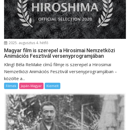
a
v
i
g
á
c
2025. augusztus 4. hétfő
i
Magyar film is szerepel a Hirosimai Nemzetközi
Animációs Fesztivál versenyprogramjában
ó
Klingl Béla ReMake című filmje is szerepel a Hirosimai
Nemzetközi Animációs Fesztivál versenyprogramjában –
közölte a...
Filmek
Japán-Magyar
Kiemelt