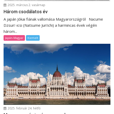
2025. március 2. vasárnap
Három csodálatos év
A japán Jókai fiának vallomása Magyarországról Nacume
Dzsun’-icsi (Natsume Jun’ichi) a harmincas évek végén
három...
Japán-Magyar
Kiemelt
2025. február 24. hétfő