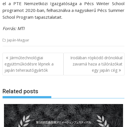
el a PTE Nemzetközi Igazgatósága a Pécs Winter School
programot 2020-ban, felhasználva a nagysikerű Pécs Summer
School Program tapasztalatait.
Forrás: MTI
Japán-Magyar
B
Járműtechnológiai
Irodában röpködő drónokkal
e
együttműködésre lépnek a
zavarná haza a túlórázókat
japán teherautógyártók
egy japán cég
j
e
g
Related posts
y
z
é
s
n