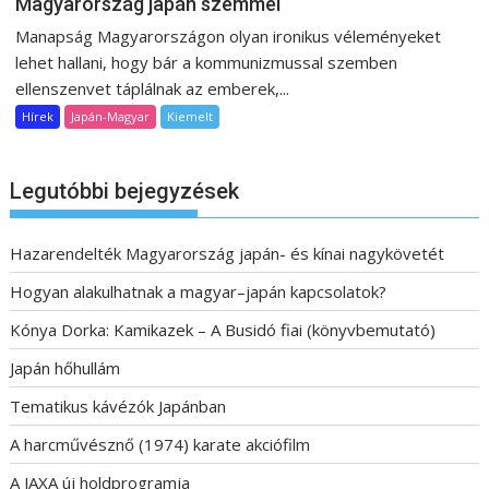
Magyarország japán szemmel
Manapság Magyarországon olyan ironikus véleményeket
lehet hallani, hogy bár a kommunizmussal szemben
ellenszenvet táplálnak az emberek,...
Hírek
Japán-Magyar
Kiemelt
Legutóbbi bejegyzések
Hazarendelték Magyarország japán- és kínai nagykövetét
Hogyan alakulhatnak a magyar–japán kapcsolatok?
Kónya Dorka: Kamikazek – A Busidó fiai (könyvbemutató)
Japán hőhullám
Tematikus kávézók Japánban
A harcművésznő (1974) karate akciófilm
A JAXA új holdprogramja