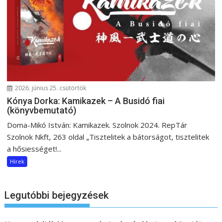
2026. június 25. csütörtök
Kónya Dorka: Kamikazek – A Busidó fiai
(könyvbemutató)
Doma-Mikó István: Kamikazek. Szolnok 2024. RepTár
Szolnok Nkft, 263 oldal „Tisztelitek a bátorságot, tisztelitek
a hősiességet!...
Hírek
Legutóbbi bejegyzések