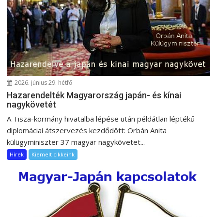
g
á
c
i
ó
2026. június 29. hétfő
Hazarendelték Magyarország japán- és kínai
nagykövetét
A Tisza-kormány hivatalba lépése után példátlan léptékű
diplomáciai átszervezés kezdődött: Orbán Anita
külügyminiszter 37 magyar nagykövetet...
Hírek
Kiemelt cikkeink