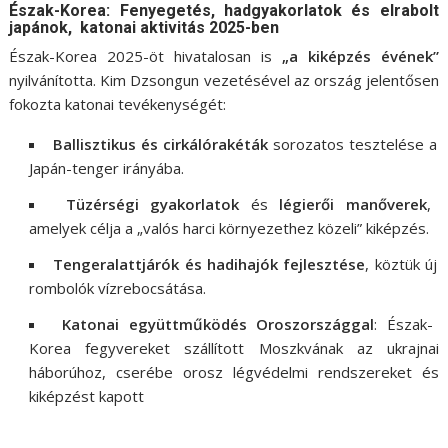
Észak-Korea: Fenyegetés, hadgyakorlatok és elrabolt
japánok, k
atonai aktivitás 2025-ben
Észak-Korea 2025-öt hivatalosan is
„a kiképzés évének”
nyilvánította. Kim Dzsongun vezetésével az ország jelentősen
fokozta katonai tevékenységét:
Ballisztikus és cirkálórakéták
sorozatos tesztelése a
Japán-tenger irányába.
Tüzérségi gyakorlatok
és
légierői manőverek
,
amelyek célja a „valós harci környezethez közeli” kiképzés.
Tengeralattjárók és hadihajók fejlesztése
, köztük új
rombolók vízrebocsátása.
Katonai együttműködés Oroszországgal
: Észak-
Korea fegyvereket szállított Moszkvának az ukrajnai
háborúhoz, cserébe orosz légvédelmi rendszereket és
kiképzést kapott