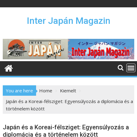
S
k
i
Inter Japán Magazin
p
t
o
c
o
n
t
e
n
You are here
Home
Kiemelt
t
Japán és a Koreai-félsziget: Egyensúlyozás a diplomácia és a
történelem között
Japán és a Koreai-félsziget: Egyensúlyozás a
diplomácia és a történelem között