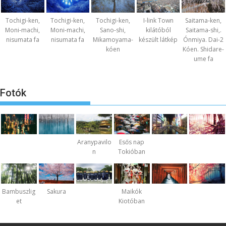
Tochigi-ken,
Tochigi-ken,
Tochigi-ken,
I-link Town
Saitama-ken,
Moni-machi,
Moni-machi,
Sano-shi,
kilátóból
Saitama-shi,.
nisumata fa
nisumata fa
Mikamoyama-
készült látkép
Ónmiya. Dai-2
kóen
Kóen. Shidare-
ume fa
Fotók
Aranypavilo
Esős nap
n
Tokióban
Bambuszlig
Sakura
Maikók
et
Kiotóban