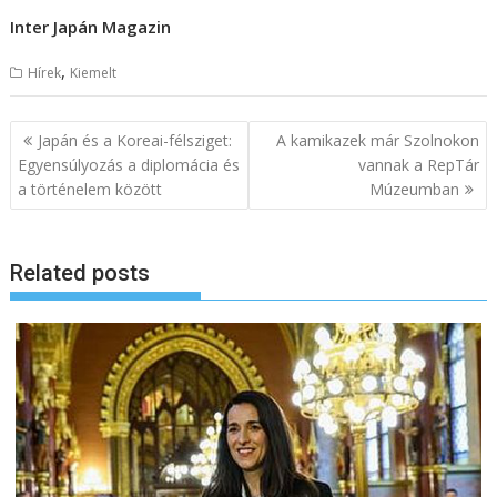
Inter Japán Magazin
,
Hírek
Kiemelt
B
Japán és a Koreai-félsziget:
A kamikazek már Szolnokon
e
Egyensúlyozás a diplomácia és
vannak a RepTár
a történelem között
Múzeumban
j
e
g
Related posts
y
z
é
s
n
a
v
i