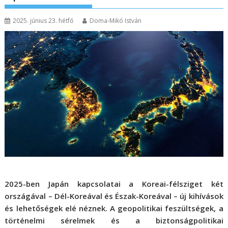
2025. június 23. hétfő
Doma-Mikó István
2025-ben Japán kapcsolatai a Koreai-félsziget két
országával – Dél-Koreával és Észak-Koreával – új kihívások
és lehetőségek elé néznek. A geopolitikai feszültségek, a
történelmi sérelmek és a biztonságpolitikai