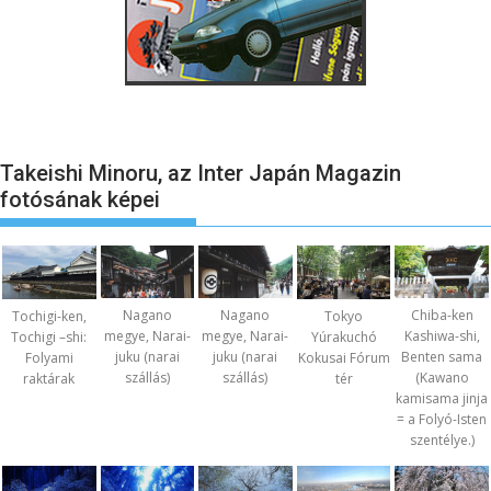
Takeishi Minoru, az Inter Japán Magazin
fotósának képei
Nagano
Nagano
Chiba-ken
Tochigi-ken,
Tokyo
megye, Narai-
megye, Narai-
Kashiwa-shi,
Tochigi –shi:
Yúrakuchó
juku (narai
juku (narai
Benten sama
Folyami
Kokusai Fórum
szállás)
szállás)
(Kawano
raktárak
tér
kamisama jinja
= a Folyó-Isten
szentélye.)