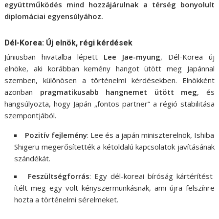
együttműködés mind hozzájárulnak a térség bonyolult
diplomáciai egyensúlyához.
Dél-Korea: Új elnök, régi kérdések
Júniusban hivatalba lépett
Lee Jae-myung
, Dél-Korea új
elnöke, aki korábban kemény hangot ütött meg Japánnal
szemben, különösen a történelmi kérdésekben. Elnökként
azonban
pragmatikusabb hangnemet ütött meg
, és
hangsúlyozta, hogy Japán „fontos partner” a régió stabilitása
szempontjából.
Pozitív fejlemény
: Lee és a japán miniszterelnök, Ishiba
Shigeru megerősítették a kétoldalú kapcsolatok javításának
szándékát.
Feszültségforrás
: Egy dél-koreai bíróság kártérítést
ítélt meg egy volt kényszermunkásnak, ami újra felszínre
hozta a történelmi sérelmeket.