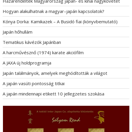
Hazarendelték Magyarország japán- és kínai nagykövetét
Hogyan alakulhatnak a magyar–japán kapcsolatok?
Kónya Dorka: Kamikazek – A Busidó fiai (könyvbemutató)
Japán hőhullám
Tematikus kávézók Japánban
A harcművésznő (1974) karate akciófilm
A JAXA új holdprogramja
Japán találmányok, amelyek meghódították a világot
A japán vasúti pontosság titkai
A japán mindennapi etikett 10 jellegzetes szokása