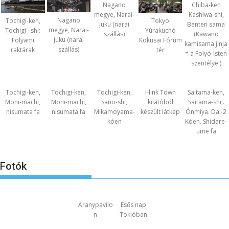
Nagano
Chiba-ken
megye, Narai-
Kashiwa-shi,
Nagano
Tochigi-ken,
Tokyo
juku (narai
Benten sama
megye, Narai-
Tochigi –shi:
Yúrakuchó
szállás)
(Kawano
juku (narai
Folyami
Kokusai Fórum
kamisama jinja
szállás)
raktárak
tér
= a Folyó-Isten
szentélye.)
Tochigi-ken,
Tochigi-ken,
Tochigi-ken,
I-link Town
Saitama-ken,
Moni-machi,
Moni-machi,
Sano-shi,
kilátóból
Saitama-shi,.
nisumata fa
nisumata fa
Mikamoyama-
készült látkép
Ónmiya. Dai-2
kóen
Kóen. Shidare-
ume fa
Fotók
Aranypavilo
Esős nap
n
Tokióban