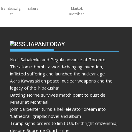
Bambuszlig
Sakura
Maikók
et
Kiotóban
JAPANTODAY
No.1 Sabalenka and Pegula advance at Toronto
The atomic bomb, a world-changing invention,
inflicted suffering and launched the nuclear age
Akira Kawasaki on peace, nuclear weapons and the
legacy of the 'hibakusha'
Battling Norrie survives match point to oust de
Minaur at Montreal
John Carpenter turns a hell-elevator dream into
'Cathedral' graphic novel and album
Trump signs orders to limit U.S. birthright citizenship,
despite Supreme Court ruling