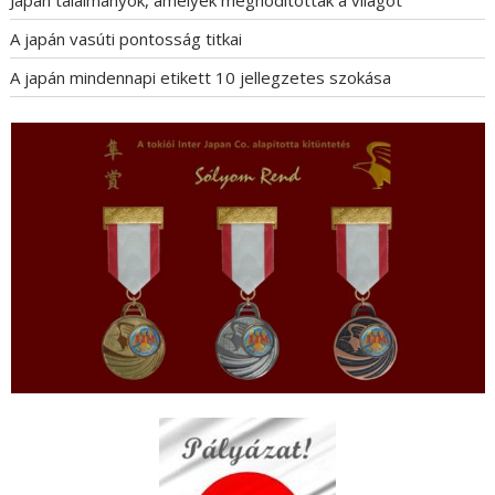
Japán találmányok, amelyek meghódították a világot
A japán vasúti pontosság titkai
A japán mindennapi etikett 10 jellegzetes szokása