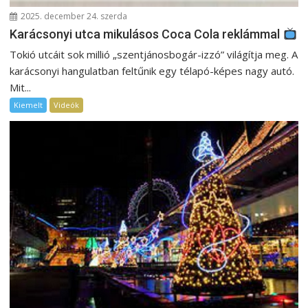
2025. december 24. szerda
Karácsonyi utca mikulásos Coca Cola reklámmal
Tokió utcáit sok millió „szentjánosbogár-izzó” világítja meg. A
karácsonyi hangulatban feltűnik egy télapó-képes nagy autó.
Mit...
Kiemelt
Videók