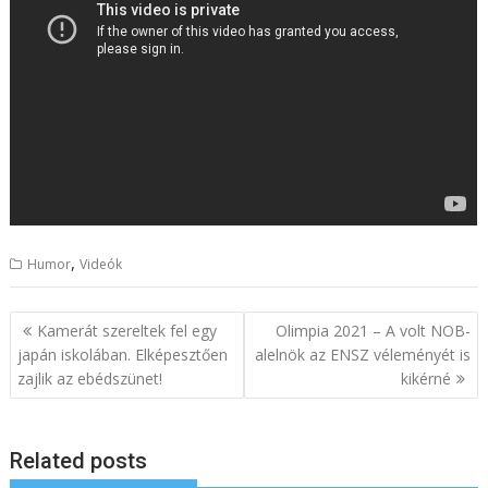
,
Humor
Videók
B
Kamerát szereltek fel egy
Olimpia 2021 – A volt NOB-
e
japán iskolában. Elképesztően
alelnök az ENSZ véleményét is
zajlik az ebédszünet!
kikérné
j
e
g
Related posts
y