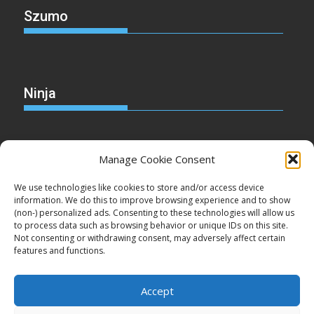
Szumo
Ninja
Manage Cookie Consent
Christmas
We use technologies like cookies to store and/or access device
information. We do this to improve browsing experience and to show
(non-) personalized ads. Consenting to these technologies will allow us
to process data such as browsing behavior or unique IDs on this site.
Not consenting or withdrawing consent, may adversely affect certain
Cake
features and functions.
Accept