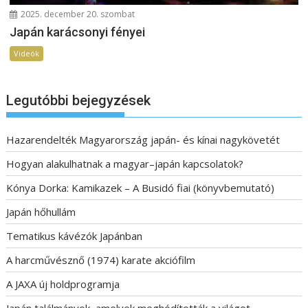
2025. december 20. szombat
Japán karácsonyi fényei
Videók
Legutóbbi bejegyzések
Hazarendelték Magyarország japán- és kínai nagykövetét
Hogyan alakulhatnak a magyar–japán kapcsolatok?
Kónya Dorka: Kamikazek – A Busidó fiai (könyvbemutató)
Japán hőhullám
Tematikus kávézók Japánban
A harcművésznő (1974) karate akciófilm
A JAXA új holdprogramja