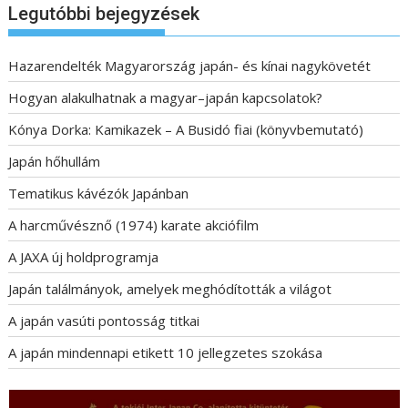
Legutóbbi bejegyzések
Hazarendelték Magyarország japán- és kínai nagykövetét
Hogyan alakulhatnak a magyar–japán kapcsolatok?
Kónya Dorka: Kamikazek – A Busidó fiai (könyvbemutató)
Japán hőhullám
Tematikus kávézók Japánban
A harcművésznő (1974) karate akciófilm
A JAXA új holdprogramja
Japán találmányok, amelyek meghódították a világot
A japán vasúti pontosság titkai
A japán mindennapi etikett 10 jellegzetes szokása