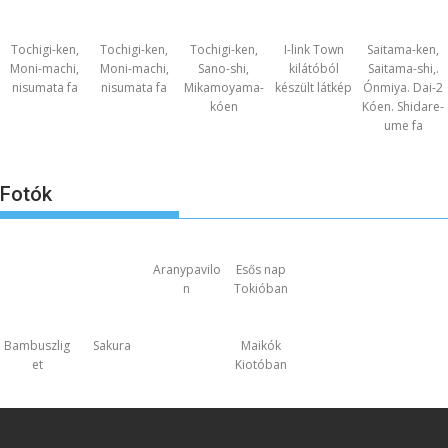
Tochigi-ken,
Tochigi-ken,
Tochigi-ken,
I-link Town
Saitama-ken,
Moni-machi,
Moni-machi,
Sano-shi,
kilátóból
Saitama-shi,.
nisumata fa
nisumata fa
Mikamoyama-
készült látkép
Ónmiya. Dai-2
kóen
Kóen. Shidare-
ume fa
Fotók
Aranypavilo
Esős nap
n
Tokióban
Bambuszlig
Sakura
Maikók
et
Kiotóban