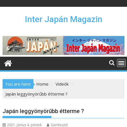
S
k
i
Inter Japán Magazin
p
t
o
c
o
n
t
e
n
You are here
Home
Videók
t
Japán leggyönyörűbb étterme ?
Japán leggyönyörűbb étterme ?
2021. június 4. péntek
Szerkesztő