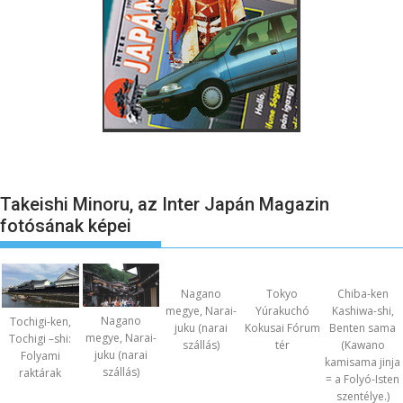
Takeishi Minoru, az Inter Japán Magazin
fotósának képei
Nagano
Tokyo
Chiba-ken
megye, Narai-
Yúrakuchó
Kashiwa-shi,
Nagano
Tochigi-ken,
juku (narai
Kokusai Fórum
Benten sama
megye, Narai-
Tochigi –shi:
szállás)
tér
(Kawano
juku (narai
Folyami
kamisama jinja
szállás)
raktárak
= a Folyó-Isten
szentélye.)