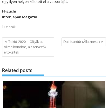
egy ilyen helyen költheti el a vacsoráját.
H-guchi
Inter Japán Magazin
Videók
B
Tokió 2020 – Oltják az
Dali Kandúr (Állatmese)
e
olimpikonokat, a szervezők
eltökéltek
j
e
g
Related posts
y
z
é
s
n
a