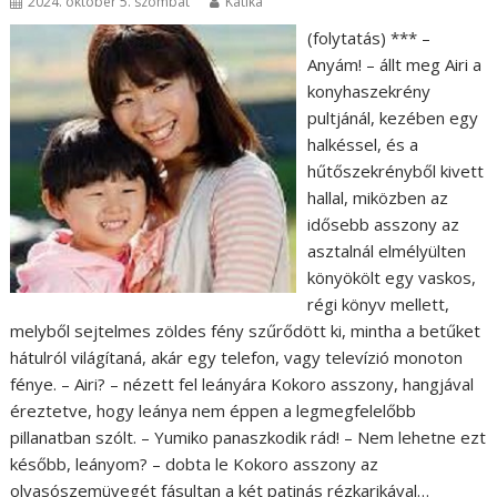
2024. október 5. szombat
Katika
(folytatás) *** –
Anyám! – állt meg Airi a
konyhaszekrény
pultjánál, kezében egy
halkéssel, és a
hűtőszekrényből kivett
hallal, miközben az
idősebb asszony az
asztalnál elmélyülten
könyökölt egy vaskos,
régi könyv mellett,
melyből sejtelmes zöldes fény szűrődött ki, mintha a betűket
hátulról világítaná, akár egy telefon, vagy televízió monoton
fénye. – Airi? – nézett fel leányára Kokoro asszony, hangjával
éreztetve, hogy leánya nem éppen a legmegfelelőbb
pillanatban szólt. – Yumiko panaszkodik rád! – Nem lehetne ezt
később, leányom? – dobta le Kokoro asszony az
olvasószemüvegét fásultan a két patinás rézkarikával…