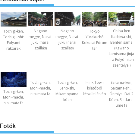
Nagano
Nagano
Chiba-ken
Tochigi-ken,
Tokyo
megye, Narai-
megye, Narai-
Kashiwa-shi,
Tochigi –shi:
Yúrakuchó
juku (narai
juku (narai
Benten sama
Folyami
Kokusai Fórum
szállás)
szállás)
(Kawano
raktárak
tér
kamisama jinja
= a Folyó-Isten
szentélye.)
Tochigi-ken,
Tochigi-ken,
I-link Town
Saitama-ken,
Moni-machi,
Sano-shi,
kilátóból
Saitama-shi,.
Tochigi-ken,
nisumata fa
Mikamoyama-
készült látkép
Ónmiya. Dai-2
Moni-machi,
kóen
Kóen. Shidare-
nisumata fa
ume fa
Fotók