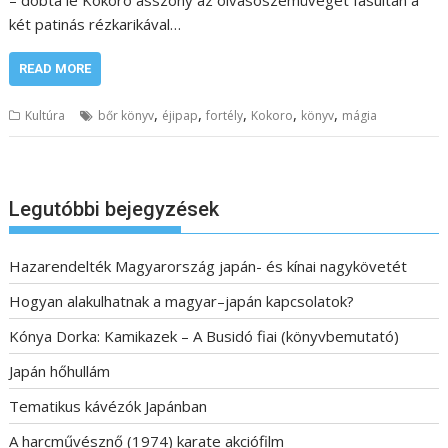
két patinás rézkarikával…
READ MORE
,
,
,
,
,
Kultúra
bőr könyv
éjipap
fortély
Kokoro
könyv
mágia
Legutóbbi bejegyzések
Hazarendelték Magyarország japán- és kínai nagykövetét
Hogyan alakulhatnak a magyar–japán kapcsolatok?
Kónya Dorka: Kamikazek – A Busidó fiai (könyvbemutató)
Japán hőhullám
Tematikus kávézók Japánban
A harcművésznő (1974) karate akciófilm