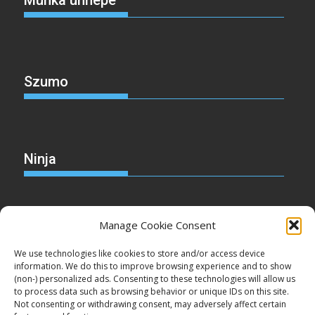
Munka ünnepe
Szumo
Ninja
Manage Cookie Consent
Christmas
We use technologies like cookies to store and/or access device
information. We do this to improve browsing experience and to show
(non-) personalized ads. Consenting to these technologies will allow us
to process data such as browsing behavior or unique IDs on this site.
Not consenting or withdrawing consent, may adversely affect certain