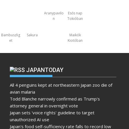
Aranypavilo
Esős nap
n
Tokióban
Bambuszlig
Sakura
Maikók
et
Kiotóban
JAPANTODAY
All 4 penguins kept at northeastern Japan zoo die of
avian malaria
Todd Blanche narrowly confirmed as Trump's
attorney general in overnight vote
Japan sets 'voice rights' guideline to target
unauthorized AI use
Japan's food self-sufficiency rate falls to record low