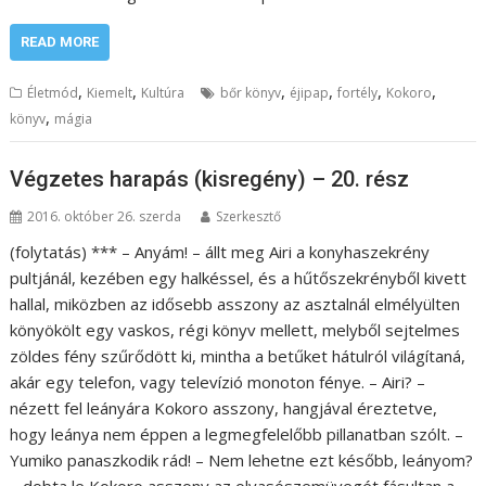
READ MORE
,
,
,
,
,
,
Életmód
Kiemelt
Kultúra
bőr könyv
éjipap
fortély
Kokoro
,
könyv
mágia
Végzetes harapás (kisregény) – 20. rész
2016. október 26. szerda
Szerkesztő
(folytatás) *** – Anyám! – állt meg Airi a konyhaszekrény
pultjánál, kezében egy halkéssel, és a hűtőszekrényből kivett
hallal, miközben az idősebb asszony az asztalnál elmélyülten
könyökölt egy vaskos, régi könyv mellett, melyből sejtelmes
zöldes fény szűrődött ki, mintha a betűket hátulról világítaná,
akár egy telefon, vagy televízió monoton fénye. – Airi? –
nézett fel leányára Kokoro asszony, hangjával éreztetve,
hogy leánya nem éppen a legmegfelelőbb pillanatban szólt. –
Yumiko panaszkodik rád! – Nem lehetne ezt később, leányom?
– dobta le Kokoro asszony az olvasószemüvegét fásultan a