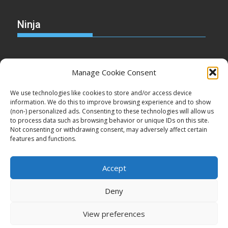
Ninja
Manage Cookie Consent
Christmas
We use technologies like cookies to store and/or access device
information. We do this to improve browsing experience and to show
(non-) personalized ads. Consenting to these technologies will allow us
to process data such as browsing behavior or unique IDs on this site.
Not consenting or withdrawing consent, may adversely affect certain
Cake
features and functions.
Accept
Deny
Copyright © Minden jog fenntartva!
View preferences
Proudly powered by WordPress
|
Theme: SuperMag by
Acme