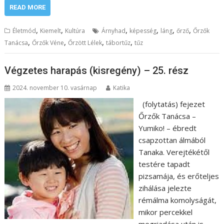
READ MORE
,
,
,
,
,
,
Életmód
Kiemelt
Kultúra
Árnyhad
képesség
láng
őrző
Őrzők
,
,
,
,
Tanácsa
Őrzők Véne
Őrzött Lélek
tábortűz
tűz
Végzetes harapás (kisregény) – 25. rész
2024. november 10. vasárnap
Katika
(folytatás) fejezet
Őrzők Tanácsa –
Yumiko! – ébredt
csapzottan álmából
Tanaka. Verejtékétől
testére tapadt
pizsamája, és erőteljes
zihálása jelezte
rémálma komolyságát,
mikor percekkel
megriadása után is