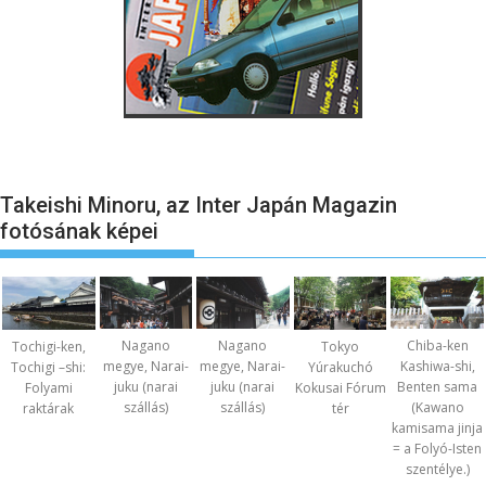
Takeishi Minoru, az Inter Japán Magazin
fotósának képei
Nagano
Nagano
Chiba-ken
Tochigi-ken,
Tokyo
megye, Narai-
megye, Narai-
Kashiwa-shi,
Tochigi –shi:
Yúrakuchó
juku (narai
juku (narai
Benten sama
Folyami
Kokusai Fórum
szállás)
szállás)
(Kawano
raktárak
tér
kamisama jinja
= a Folyó-Isten
szentélye.)