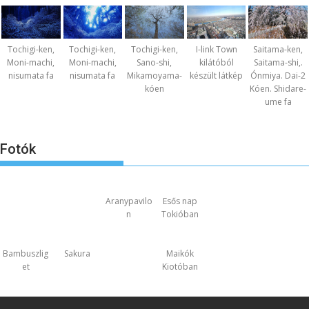
Tochigi-ken,
Tochigi-ken,
Tochigi-ken,
I-link Town
Saitama-ken,
Moni-machi,
Moni-machi,
Sano-shi,
kilátóból
Saitama-shi,.
nisumata fa
nisumata fa
Mikamoyama-
készült látkép
Ónmiya. Dai-2
kóen
Kóen. Shidare-
ume fa
Fotók
Aranypavilo
Esős nap
n
Tokióban
Bambuszlig
Sakura
Maikók
et
Kiotóban