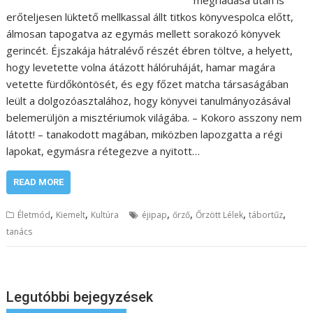
erőteljesen lüktető mellkassal állt titkos könyvespolca előtt,
álmosan tapogatva az egymás mellett sorakozó könyvek
gerincét. Éjszakája hátralévő részét ébren töltve, a helyett,
hogy levetette volna átázott hálóruháját, hamar magára
vetette fürdőköntösét, és egy főzet matcha társaságában
leült a dolgozóasztalához, hogy könyvei tanulmányozásával
belemerüljön a misztériumok világába. – Kokoro asszony nem
látott! – tanakodott magában, miközben lapozgatta a régi
lapokat, egymásra rétegezve a nyitott…
READ MORE
,
,
,
,
,
,
Életmód
Kiemelt
Kultúra
éjipap
őrző
Őrzött Lélek
tábortűz
tanács
Legutóbbi bejegyzések