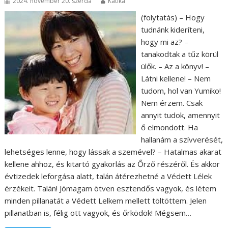
2024. november 20. szerda
Katika
(folytatás) – Hogy
tudnánk kideríteni,
hogy mi az? –
tanakodtak a tűz körül
ülők. – Az a könyv! –
Látni kellene! – Nem
tudom, hol van Yumiko!
Nem érzem. Csak
annyit tudok, amennyit
ő elmondott. Ha
hallanám a szívverését,
lehetséges lenne, hogy lássak a szemével? – Hatalmas akarat
kellene ahhoz, és kitartó gyakorlás az Őrző részéről. És akkor
évtizedek leforgása alatt, talán átérezhetné a Védett Lélek
érzékeit. Talán! Jómagam ötven esztendős vagyok, és létem
minden pillanatát a Védett Lelkem mellett töltöttem. Jelen
pillanatban is, félig ott vagyok, és őrködök! Mégsem…