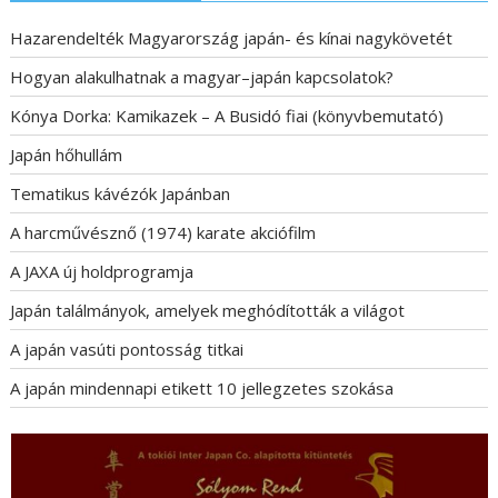
Hazarendelték Magyarország japán- és kínai nagykövetét
Hogyan alakulhatnak a magyar–japán kapcsolatok?
Kónya Dorka: Kamikazek – A Busidó fiai (könyvbemutató)
Japán hőhullám
Tematikus kávézók Japánban
A harcművésznő (1974) karate akciófilm
A JAXA új holdprogramja
Japán találmányok, amelyek meghódították a világot
A japán vasúti pontosság titkai
A japán mindennapi etikett 10 jellegzetes szokása