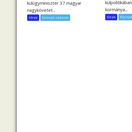
külpolitikában
külügyminiszter 37 magyar
kormánya...
nagykövetet...
Hírek
Kiemelt
Hírek
Kiemelt cikkeink