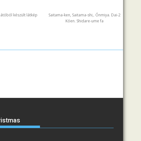
ilátóból készült látkép
Saitama-ken, Saitama-shi,. Ónmiya. Dai-2
Kóen. Shidare-ume fa
ristmas