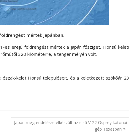
ű földrengést mértek Japánban.
,1-es erejű földrengést mértek a japán fősziget, Honsú keleti
erőműtől 320 kilométerre, a tenger mélyén volt.
észak-kelet Honsú településeit, és a keletkezett szökőár 23
Japán megrendelésre elkészült az első V-22 Osprey katonai
gép Texasban