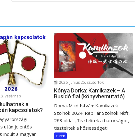
2026. június 25. csütörtök
Kónya Dorka: Kamikazek – A
Busidó fiai (könyvbemutató)
28. vasárnap
kulhatnak a
Doma-Mikó István: Kamikazek.
pán kapcsolatok?
Szolnok 2024. RepTár Szolnok Nkft,
agyarországi
263 oldal „Tisztelitek a bátorságot,
s után jelentős
tisztelitek a hősiességet!...
 indult a magyar
Hírek