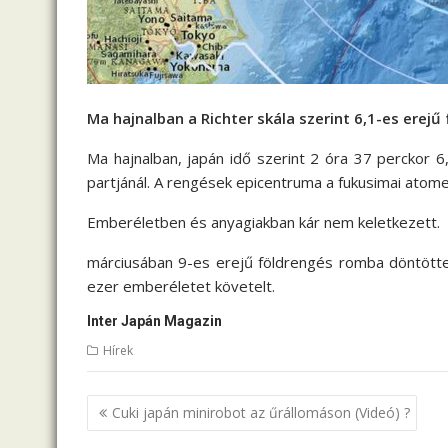
Ma hajnalban a Richter skála szerint 6,1-es erej
Ma hajnalban, japán idő szerint 2 óra 37 perckor 6
partjánál. A rengések epicentruma a fukusimai atom
Emberéletben és anyagiakban kár nem keletkezett.
márciusában 9-es erejű földrengés romba döntötte 
ezer emberéletet követelt.
Inter Japán Magazin
Hírek
B
Cuki japán minirobot az űrállomáson (Videó) ?
e