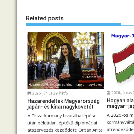
j
e
Related posts
g
y
z
é
s
n
a
v
i
g
2026. június 
2026. június 29. hétfő
á
Hogyan ala
Hazarendelték Magyarország
c
magyar–ja
japán- és kínai nagykövetét
i
A 2026-os m
A Tisza-kormány hivatalba lépése
ó
kormányváltá
után példátlan léptékű diplomáciai
átrendeződés
átszervezés kezdődött: Orbán Anita