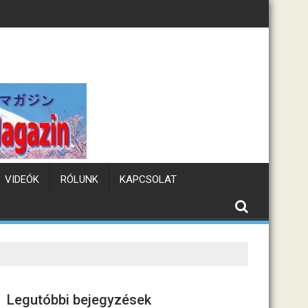
Tematikus kávézók Japánban
VIDEÓK
RÓLUNK
KAPCSOLAT
Legutóbbi bejegyzések