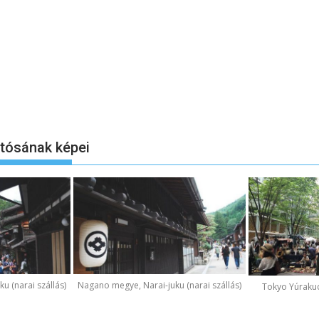
otósának képei
u (narai szállás)
Nagano megye, Narai-juku (narai szállás)
Tokyo Yúraku