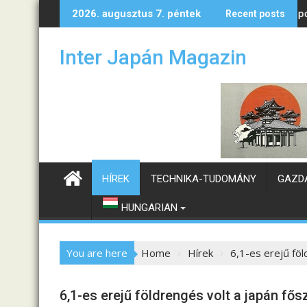
S
yan alakulhatnak a magyar–japán kapcsolatok?
Kónya Dorka:
2026. augusztus 7. péntek
Recent posts
k
i
Inter Japán Magazin
p
t
o
c
o
n
t
e
HÍREK
TECHNIKA-TUDOMÁNY
GAZD
n
t
HUNGARIAN
You are here
Home
Hírek
6,1-es erejű föl
6,1-es erejű földrengés volt a japán fősz