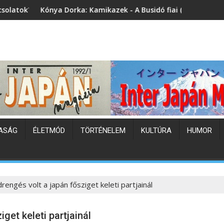
 Kamikazek - A Busidó fiai (könyvbemutató)
Japán hőhullám
ASÁG
ÉLETMÓD
TÖRTÉNELEM
KULTÚRA
HUMOR
drengés volt a japán fősziget keleti partjainál
iget keleti partjainál