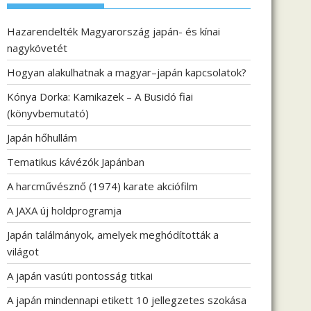
Hazarendelték Magyarország japán- és kínai
nagykövetét
Hogyan alakulhatnak a magyar–japán kapcsolatok?
Kónya Dorka: Kamikazek – A Busidó fiai
(könyvbemutató)
Japán hőhullám
Tematikus kávézók Japánban
A harcművésznő (1974) karate akciófilm
A JAXA új holdprogramja
Japán találmányok, amelyek meghódították a
világot
A japán vasúti pontosság titkai
A japán mindennapi etikett 10 jellegzetes szokása