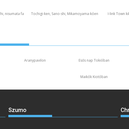
hi, nisumata fa
Tochigi-ken, Sano-shi, Mikamoyama-kóen
I-link Town k
Aranypavilon
Esős nap Tokióban
Maikók Kiotóban
Szumo
Ch