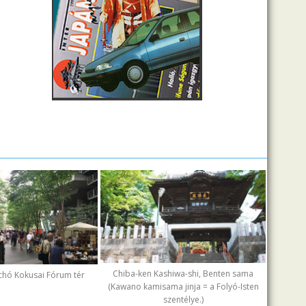
Chiba-ken Kashiwa-shi, Benten sama
chó Kokusai Fórum tér
(Kawano kamisama jinja = a Folyó-Isten
szentélye.)