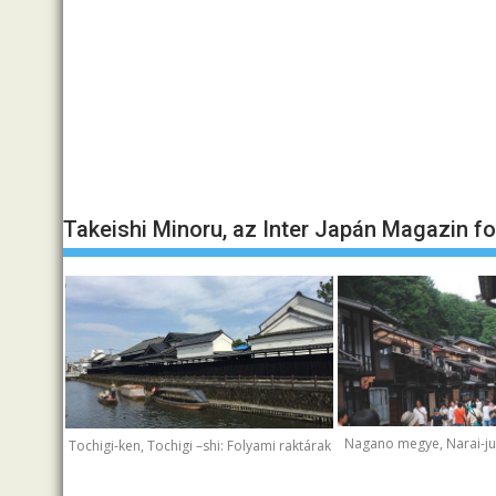
Takeishi Minoru, az Inter Japán Magazin f
Nagano megye, Narai-juk
Tochigi-ken, Tochigi –shi: Folyami raktárak