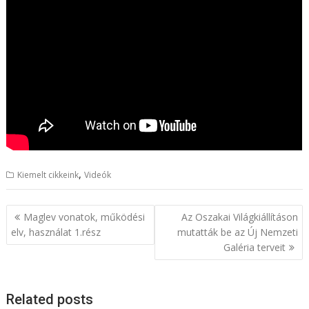
,
Kiemelt cikkeink
Videók
B
Maglev vonatok, működési
Az Oszakai Világkiállításon
e
elv, használat 1.rész
mutatták be az Új Nemzeti
Galéria terveit
j
e
g
Related posts
y