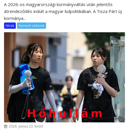
A 2026-os magyarországi kormányváltás után jelentős
átrendeződés indult a magyar külpolitikában. A Tisza Párt új
kormánya...
Hírek
Kiemelt cikkeink
2026. június 23. kedd