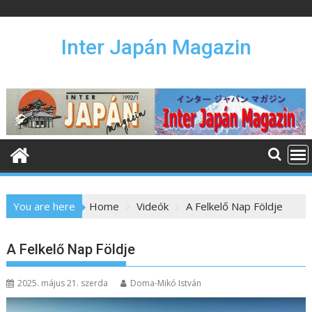
S
k
i
Inter Japán Magazin
p
t
o
c
o
n
t
e
n
You are here
Home
Videók
A Felkelő Nap Földje
t
A Felkelő Nap Földje
2025. május 21. szerda
Doma-Mikó István