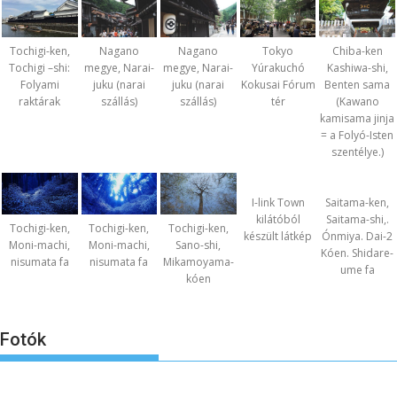
Nagano
Nagano
Chiba-ken
Tochigi-ken,
Tokyo
megye, Narai-
megye, Narai-
Kashiwa-shi,
Tochigi –shi:
Yúrakuchó
juku (narai
juku (narai
Benten sama
Folyami
Kokusai Fórum
szállás)
szállás)
(Kawano
raktárak
tér
kamisama jinja
= a Folyó-Isten
szentélye.)
I-link Town
Saitama-ken,
kilátóból
Saitama-shi,.
Tochigi-ken,
Tochigi-ken,
Tochigi-ken,
készült látkép
Ónmiya. Dai-2
Moni-machi,
Moni-machi,
Sano-shi,
Kóen. Shidare-
nisumata fa
nisumata fa
Mikamoyama-
ume fa
kóen
Fotók