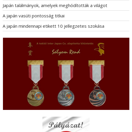
Japán találmányok, amelyek meghódították a világot
A japán vasúti pontosság titkai
A japán mindennapi etikett 10 jellegzetes szokása