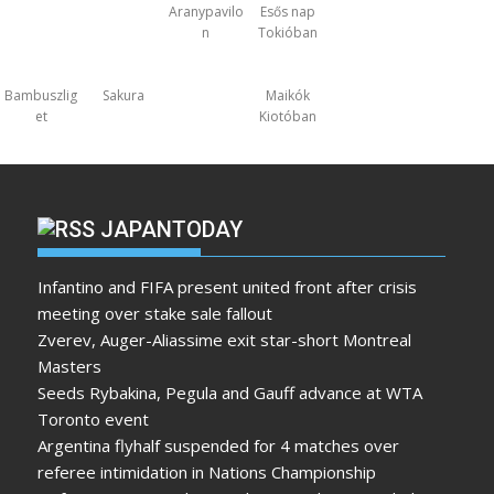
Aranypavilo
Esős nap
n
Tokióban
Bambuszlig
Sakura
Maikók
et
Kiotóban
JAPANTODAY
Infantino and FIFA present united front after crisis
meeting over stake sale fallout
Zverev, Auger-Aliassime exit star-short Montreal
Masters
Seeds Rybakina, Pegula and Gauff advance at WTA
Toronto event
Argentina flyhalf suspended for 4 matches over
referee intimidation in Nations Championship