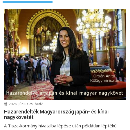
z
é
s
n
a
v
i
g
á
c
i
ó
2026. június 29. hétfő
Hazarendelték Magyarország japán- és kínai
nagykövetét
A Tisza-kormány hivatalba lépése után példátlan léptékű