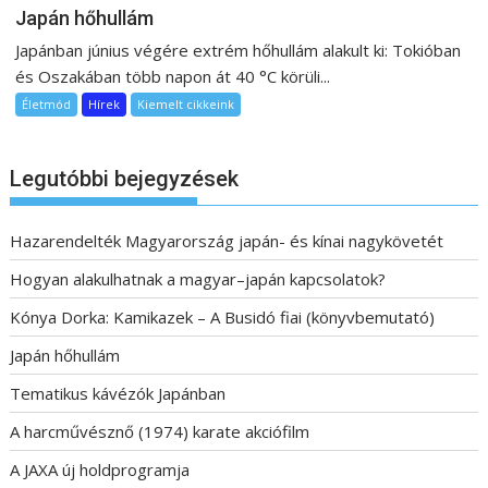
Japán hőhullám
Japánban június végére extrém hőhullám alakult ki: Tokióban
és Oszakában több napon át 40 °C körüli...
Életmód
Hírek
Kiemelt cikkeink
Legutóbbi bejegyzések
Hazarendelték Magyarország japán- és kínai nagykövetét
Hogyan alakulhatnak a magyar–japán kapcsolatok?
Kónya Dorka: Kamikazek – A Busidó fiai (könyvbemutató)
Japán hőhullám
Tematikus kávézók Japánban
A harcművésznő (1974) karate akciófilm
A JAXA új holdprogramja