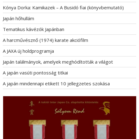
Kónya Dorka: Kamikazek – A Busidó fiai (könyvbemutató)
Japán hőhullám
Tematikus kávézók Japánban
A harcművésznő (1974) karate akciófilm
A JAXA új holdprogramja
Japán találmányok, amelyek meghódították a világot
A japán vasúti pontosság titkai
A japán mindennapi etikett 10 jellegzetes szokása