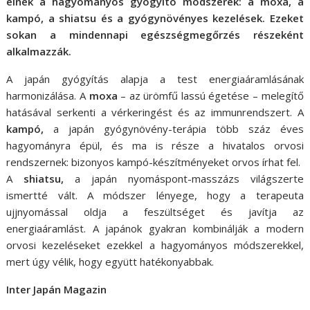
élnek a hagyományos
gyógyító módszerek: a moxa, a
kampó, a shiatsu és a gyógynövényes kezelések.
Ezeket
sokan a mindennapi egészségmegőrzés részeként
alkalmazzák.
A japán gyógyítás alapja a test energiaáramlásának
harmonizálása. A
moxa
– az ürömfű lassú égetése – melegítő
hatásával serkenti a vérkeringést és az immunrendszert. A
kampó,
a japán gyógynövény-terápia több száz éves
hagyományra épül, és ma is része a hivatalos orvosi
rendszernek: bizonyos kampó-készítményeket orvos írhat fel.
A
shiatsu,
a japán nyomáspont-masszázs világszerte
ismertté vált. A módszer lényege, hogy a terapeuta
ujjnyomással oldja a feszültséget és javítja az
energiaáramlást. A japánok gyakran kombinálják a modern
orvosi kezeléseket ezekkel a hagyományos módszerekkel,
mert úgy vélik, hogy együtt hatékonyabbak.
Inter Japán Magazin