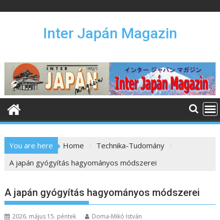
S
k
i
Inter Japán Magazin
p
t
o
c
o
n
t
e
n
You are here
Home
Technika-Tudomány
t
A japán gyógyítás hagyományos módszerei
A japán gyógyítás hagyományos módszerei
2026. május 15. péntek
Doma-Mikó István