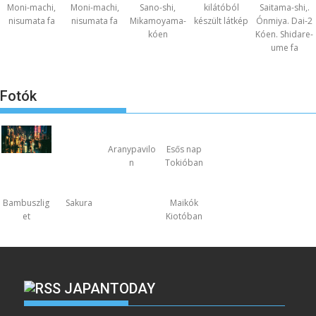
Moni-machi,
Moni-machi,
Sano-shi,
kilátóból
Saitama-shi,.
nisumata fa
nisumata fa
Mikamoyama-
készült látkép
Ónmiya. Dai-2
kóen
Kóen. Shidare-
ume fa
Fotók
Aranypavilo
Esős nap
n
Tokióban
Bambuszlig
Sakura
Maikók
et
Kiotóban
JAPANTODAY