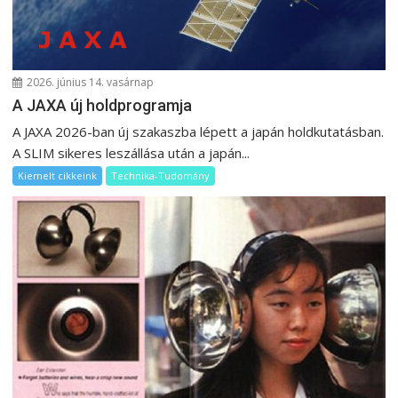
c
i
ó
2026. június 14. vasárnap
A JAXA új holdprogramja
A JAXA 2026-ban új szakaszba lépett a japán holdkutatásban.
A SLIM sikeres leszállása után a japán...
Kiemelt cikkeink
Technika-Tudomány