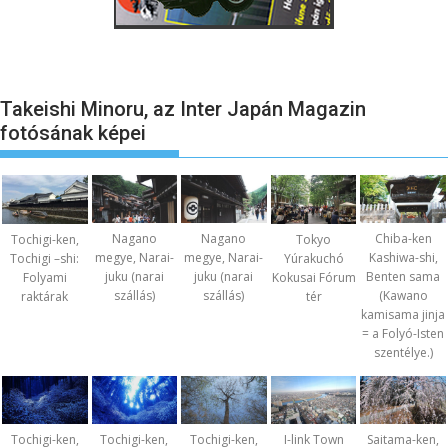
Takeishi Minoru, az Inter Japán Magazin
fotósának képei
Nagano
Nagano
Chiba-ken
Tochigi-ken,
Tokyo
megye, Narai-
megye, Narai-
Kashiwa-shi,
Tochigi –shi:
Yúrakuchó
juku (narai
juku (narai
Benten sama
Folyami
Kokusai Fórum
szállás)
szállás)
(Kawano
raktárak
tér
kamisama jinja
= a Folyó-Isten
szentélye.)
Tochigi-ken,
Tochigi-ken,
Tochigi-ken,
I-link Town
Saitama-ken,