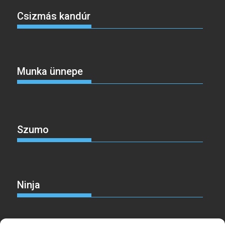
Csizmás kandúr
Munka ünnepe
Szumo
Ninja