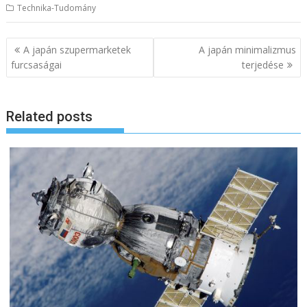
Technika-Tudomány
B
A japán szupermarketek
A japán minimalizmus
e
furcsaságai
terjedése
j
e
Related posts
g
y
z
é
s
n
a
v
i
g
á