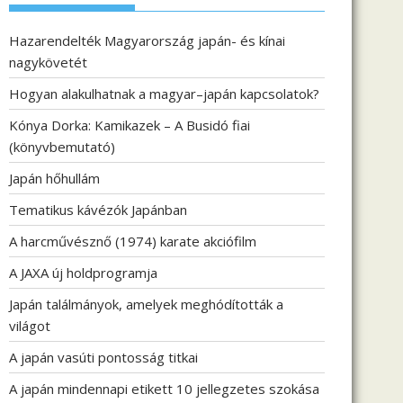
Hazarendelték Magyarország japán- és kínai
nagykövetét
Hogyan alakulhatnak a magyar–japán kapcsolatok?
Kónya Dorka: Kamikazek – A Busidó fiai
(könyvbemutató)
Japán hőhullám
Tematikus kávézók Japánban
A harcművésznő (1974) karate akciófilm
A JAXA új holdprogramja
Japán találmányok, amelyek meghódították a
világot
A japán vasúti pontosság titkai
A japán mindennapi etikett 10 jellegzetes szokása