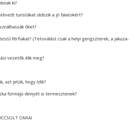
obnak ki?
évedt turistákat üldözik a jó falatokért?
asználhassák őket?
estű férfiakat? (Tetoválást csak a helyi gengszterek, a jakuza-
lási vezetők élik meg?
 azt jelzik, hogy ízlik?
ocka formájú dinnyét is termesztenek?
UCCSOLT OMIAI