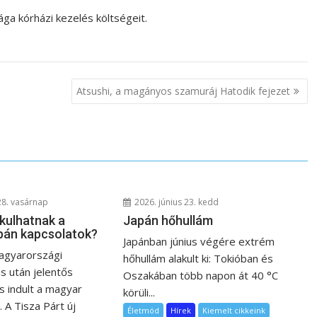
ága kórházi kezelés költségeit.
Atsushi, a magányos szamuráj Hatodik fejezet
28. vasárnap
2026. június 23. kedd
kulhatnak a
Japán hőhullám
pán kapcsolatok?
Japánban június végére extrém
agyarországi
hőhullám alakult ki: Tokióban és
s után jelentős
Oszakában több napon át 40 °C
 indult a magyar
körüli...
. A Tisza Párt új
Életmód
Hírek
Kiemelt cikkeink