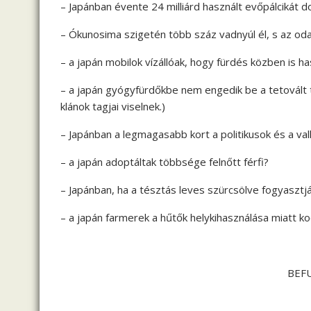
– Japánban évente 24 milliárd használt evőpálcikát d
– Ókunosima szigetén több száz vadnyúl él, s az odat
– a japán mobilok vízállóak, hogy fürdés közben is h
– a japán gyógyfürdőkbe nem engedik be a tetovált t
klánok tagjai viselnek.)
– Japánban a legmagasabb kort a politikusok és a val
– a japán adoptáltak többsége felnőtt férfi?
– Japánban, ha a tésztás leves szürcsölve fogyasztják,
– a japán farmerek a hűtők helykihasználása miatt k
BEF