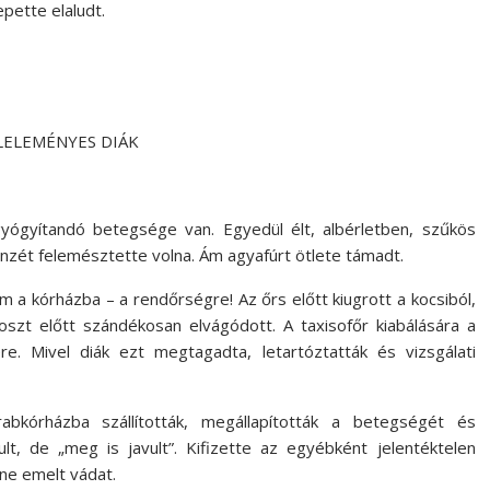
epette elaludt.
MÉNYES DIÁK
gyógyítandó betegsége van. Egyedül élt, albérletben, szűkös
nzét felemésztette volna. Ám agyafúrt ötlete támadt.
 a kórházba – a rendőrségre! Az őrs előtt kiugrott a kocsiból,
poszt előtt szándékosan elvágódott. A taxisofőr kiabálására a
e. Mivel diák ezt megtagadta, letartóztatták és vizsgálati
rabkórházba szállították, megállapították a betegségét és
, de „meg is javult”. Kifizette az egyébként jelentéktelen
ene emelt vádat.