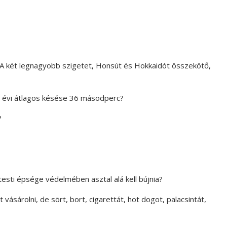
 (A két legnagyobb szigetet, Honsút és Hokkaidót összekötő,
 évi átlagos késése 36 másodperc?
?
 testi épsége védelmében asztal alá kell bújnia?
 vásárolni, de sört, bort, cigarettát, hot dogot, palacsintát,