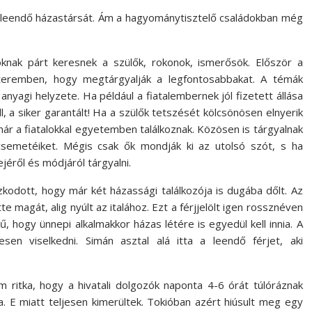
i leendő házastársát. Ám a hagyománytisztelő családokban még
knak párt keresnek a szülők, rokonok, ismerősök. Először a
tteremben, hogy megtárgyalják a legfontosabbakat. A témák
s anyagi helyzete. Ha például a fiatalembernek jól fizetett állása
l, a siker garantált! Ha a szülők tetszését kölcsönösen elnyerik
már a fiatalokkal egyetemben találkoznak. Közösen is tárgyalnak
csemetéiket. Mégis csak ők mondják ki az utolsó szót, s ha
jéről és módjáról tárgyalni.
szkodott, hogy már két házassági találkozója is dugába dőlt. Az
 magát, alig nyúlt az italához. Ezt a férjjelölt igen rossznéven
, hogy ünnepi alkalmakkor házas létére is egyedül kell innia. A
sen viselkedni. Simán asztal alá itta a leendő férjet, aki
m ritka, hogy a hivatali dolgozók naponta 4-6 órát túlóráznak
. E miatt teljesen kimerültek. Tokióban azért hiúsult meg egy