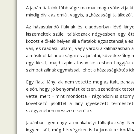
A japán fiatalok többsége ma már maga választja k
mindig dívik az omiái, vagyis, a „házassági találkozó”.
Az házasulandó fiúknak és eladósorban lévő lányo
kiszemeltek szülei találkoznak négyesben egy é
között előkelő helyen áll a fiatalok egzisztenciája é
van, és ráadásul állami, vagy városi alkalmazásban ál
a másik oldal adottságai és ajánlatai, következőleg 
egy kicsit, majd tapintatosan kettesben hagyják 
szimpatizálnak egymással, lehet a házasságkötés ide
Egy fiatal lány, aki nem vetette meg az italt, pana
elsőn, hogy jó benyomást keltsen, szendének tettette
vette, mert – mint mondotta – rágondolni is szörnyű
következő jelölttel a lány igyekezett természete
szégyenében messze elkerülte.
Japánban igen nagy a munkahelyi túlhajtottság. Ne
ingyen, sőt, még hétvégeken is bejárnak az irodába