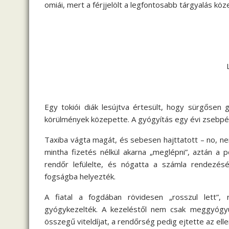
omiái, mert a férjjelölt a legfontosabb tárgyalás köz
LELE
Egy tokiói diák lesújtva értesült, hogy sürgősen 
körülmények közepette. A gyógyítás egy évi zsebpé
Taxiba vágta magát, és sebesen hajttatott – no, nem
mintha fizetés nélkül akarna „meglépni”, aztán a 
rendőr lefülelte, és nógatta a számla rendezésér
fogságba helyezték.
A fiatal a fogdában rövidesen „rosszul lett”, 
gyógykezelték. A kezeléstől nem csak meggyógyult
összegű viteldíjat, a rendőrség pedig ejtette az ell