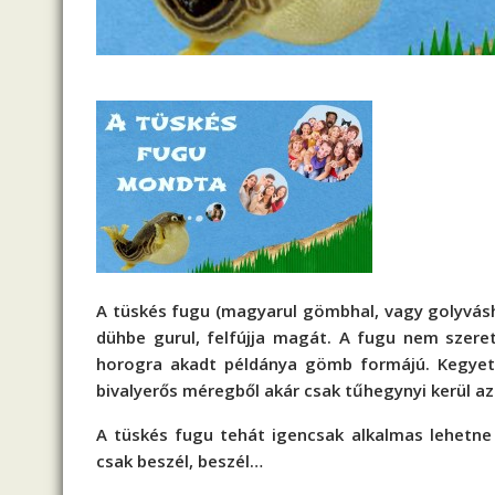
A tüskés fugu (magyarul gömbhal, vagy golyvásha
dühbe gurul, felfújja magát. A fugu nem szeret
horogra akadt példánya gömb formájú. Kegyetl
bivalyerős méregből akár csak tűhegynyi kerül az é
A tüskés fugu tehát igencsak alkalmas lehetn
csak beszél, beszél…