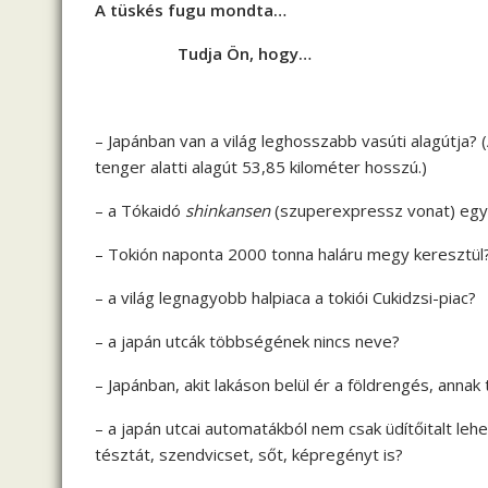
A tüskés fugu mondta…
Tudja Ön, hogy…
– Japánban van a világ leghosszabb vasúti alagútja?
tenger alatti alagút 53,85 kilométer hosszú.)
– a Tókaidó
shinkansen
(szuperexpressz vonat) egy
– Tokión naponta 2000 tonna haláru megy keresztül
– a világ legnagyobb halpiaca a tokiói Cukidzsi-piac?
– a japán utcák többségének nincs neve?
– Japánban, akit lakáson belül ér a földrengés, annak
– a japán utcai automatákból nem csak üdítőitalt lehet
tésztát, szendvicset, sőt, képregényt is?