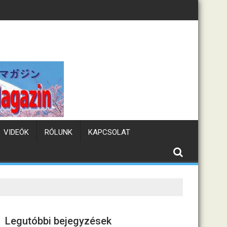
ullám
Tematikus kávézók
VIDEÓK
RÓLUNK
KAPCSOLAT
Legutóbbi bejegyzések