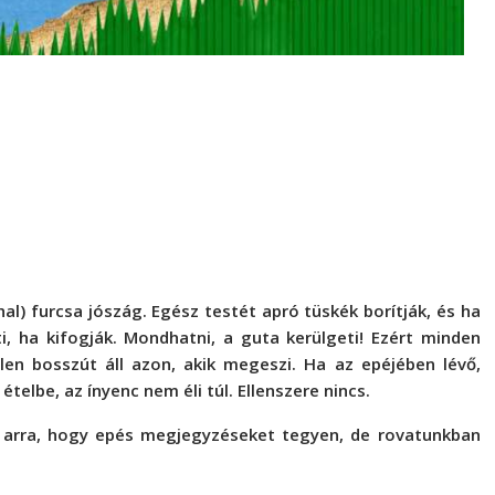
l) furcsa jószág. Egész testét apró tüskék borítják, és ha
i, ha kifogják. Mondhatni, a guta kerülgeti! Ezért minden
en bosszút áll azon, akik megeszi. Ha az epéjében lévő,
telbe, az ínyenc nem éli túl. Ellenszere nincs.
e arra, hogy epés megjegyzéseket tegyen, de rovatunkban