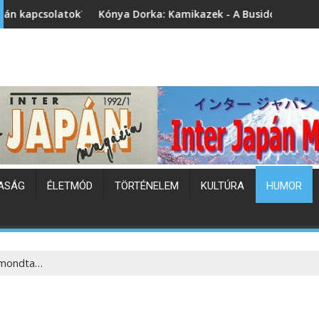
nya Dorka: Kamikazek - A Busidó fiai (könyvbemutató)
Japán hőh
ASÁG
ÉLETMÓD
TÖRTÉNELEM
KULTÚRA
HUMOR
 mondta…