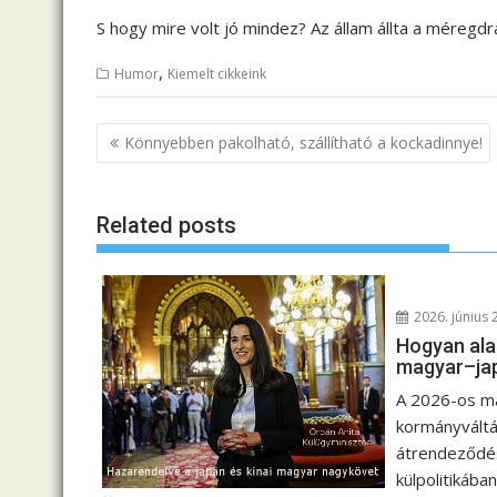
S hogy mire volt jó mindez? Az állam állta a méregdr
,
Humor
Kiemelt cikkeink
B
Könnyebben pakolható, szállítható a kockadinnye!
e
j
Related posts
e
g
y
z
2026. június 
é
Hogyan ala
magyar–ja
s
n
A 2026-os m
kormányváltá
a
átrendeződés
v
külpolitikában
i