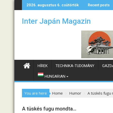
S
gykövetét
Hogyan alakulhatnak a magyar–japán kapcsolatok?
Kó
2026. augusztus 6. csütörtök
Recent posts
k
i
Inter Japán Magazin
p
t
o
c
o
n
t
e
HÍREK
TECHNIKA-TUDOMÁNY
GAZD
n
t
HUNGARIAN
You are here
Home
Humor
A tüskés fugu
A tüskés fugu mondta…