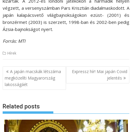
kizárták. A 2012-es londoni játékokon a harmadik helyen
végzett, a versenyszámban Pars Krisztián diadalmaskodott. A
japán kalapácsvető világbajnokságokon ezüst- (2001) és
bronzérmet (2003) is szerzett, 1998-ban és 2002-ben pedig
Ázsia-bajnokságot nyert.
Forrás: MTI
Hírek
B
A japán macskák létszáma
Expressz hír! Mai japán Covid
e
megközelíti Magyarország
jelentés
lakosságáét
j
e
g
Related posts
y
z
é