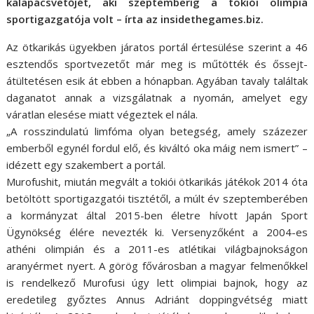
kalapácsvetőjét, aki szeptemberig a tokiói olimpia
sportigazgatója volt – írta az insidethegames.biz.
Az ötkarikás ügyekben járatos portál értesülése szerint a 46
esztendős sportvezetőt már meg is műtötték és őssejt-
átültetésen esik át ebben a hónapban. Agyában tavaly találtak
daganatot annak a vizsgálatnak a nyomán, amelyet egy
váratlan elesése miatt végeztek el nála.
„A rosszindulatú limfóma olyan betegség, amely százezer
emberből egynél fordul elő, és kiváltó oka máig nem ismert” –
idézett egy szakembert a portál.
Murofushit, miután megvált a tokiói ötkarikás játékok 2014 óta
betöltött sportigazgatói tisztétől, a múlt év szeptemberében
a kormányzat által 2015-ben életre hívott Japán Sport
Ügynökség élére nevezték ki. Versenyzőként a 2004-es
athéni olimpián és a 2011-es atlétikai világbajnokságon
aranyérmet nyert. A görög fővárosban a magyar felmenőkkel
is rendelkező Murofusi úgy lett olimpiai bajnok, hogy az
eredetileg győztes Annus Adriánt doppingvétség miatt