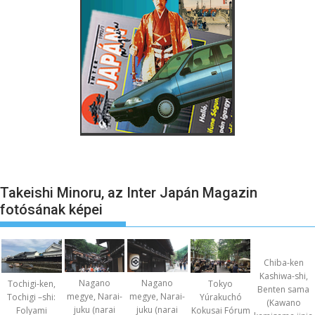
Takeishi Minoru, az Inter Japán Magazin
fotósának képei
Chiba-ken
Kashiwa-shi,
Nagano
Nagano
Tochigi-ken,
Tokyo
Benten sama
megye, Narai-
megye, Narai-
Tochigi –shi:
Yúrakuchó
(Kawano
juku (narai
juku (narai
Folyami
Kokusai Fórum