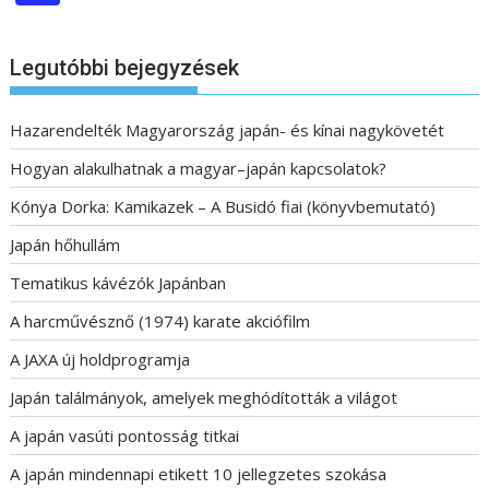
Legutóbbi bejegyzések
Hazarendelték Magyarország japán- és kínai nagykövetét
Hogyan alakulhatnak a magyar–japán kapcsolatok?
Kónya Dorka: Kamikazek – A Busidó fiai (könyvbemutató)
Japán hőhullám
Tematikus kávézók Japánban
A harcművésznő (1974) karate akciófilm
A JAXA új holdprogramja
Japán találmányok, amelyek meghódították a világot
A japán vasúti pontosság titkai
A japán mindennapi etikett 10 jellegzetes szokása