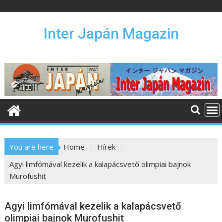
S
k
i
Inter Japán Magazin
p
t
o
c
o
n
t
e
n
You are here
Home
Hírek
t
Agyi limfómával kezelik a kalapácsvető olimpiai bajnok
Murofushit
Agyi limfómával kezelik a kalapácsvető
olimpiai bajnok Murofushit