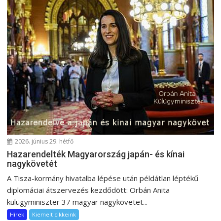
s
n
a
v
i
g
á
c
i
ó
2026. június 29. hétfő
Hazarendelték Magyarország japán- és kínai
nagykövetét
A Tisza-kormány hivatalba lépése után példátlan léptékű
diplomáciai átszervezés kezdődött: Orbán Anita
külügyminiszter 37 magyar nagykövetet...
Hírek
Kiemelt cikkeink