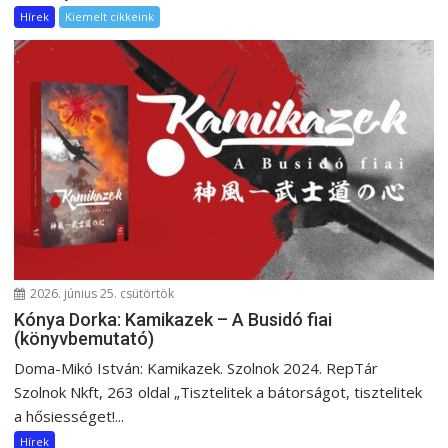
Hírek
Kiemelt cikkeink
2026. június 25. csütörtök
Kónya Dorka: Kamikazek – A Busidó fiai
(könyvbemutató)
Doma-Mikó István: Kamikazek. Szolnok 2024. RepTár
Szolnok Nkft, 263 oldal „Tisztelitek a bátorságot, tisztelitek
a hősiességet!...
Hírek