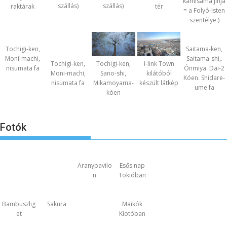
kamisama jinja
szállás)
szállás)
raktárak
tér
= a Folyó-Isten
szentélye.)
Tochigi-ken,
Tochigi-ken,
Saitama-ken,
Moni-machi,
Moni-machi,
Saitama-shi,.
Tochigi-ken,
I-link Town
nisumata fa
nisumata fa
Ónmiya. Dai-2
Sano-shi,
kilátóból
Kóen. Shidare-
Mikamoyama-
készült látkép
ume fa
kóen
Fotók
Aranypavilo
Esős nap
n
Tokióban
Bambuszlig
Sakura
Maikók
et
Kiotóban