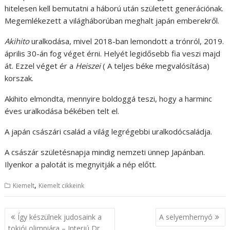
hitelesen kell bemutatni a háború után született generációnak.
Megemlékezett a világháborúban meghalt japán emberekről.
Akihito
uralkodása, mivel 2018-ban lemondott a trónról, 2019.
április 30-án fog véget érni. Helyét legidősebb fia veszi majd
át. Ezzel véget ér a
Heiszei
( A teljes béke megvalósítása)
korszak.
Akihito elmondta, mennyire boldoggá teszi, hogy a harminc
éves uralkodása békében telt el.
A japán császári család a világ legrégebbi uralkodócsaládja.
A császár születésnapja mindig nemzeti ünnep Japánban.
Ilyenkor a palotát is megnyitják a nép előtt.
,
Kiemelt
Kiemelt cikkeink
B
Így készülnek judosaink a
A selyemhernyó
tokiói olimpiára – Interjú Dr.