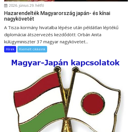
2026. június 29. hétfő
Hazarendelték Magyarország japán- és kínai
nagykövetét
A Tisza-kormány hivatalba lépése után példátlan léptékű
diplomáciai átszervezés kezdődött: Orbán Anita
külügyminiszter 37 magyar nagykövetet...
Hírek
Kiemelt cikkeink