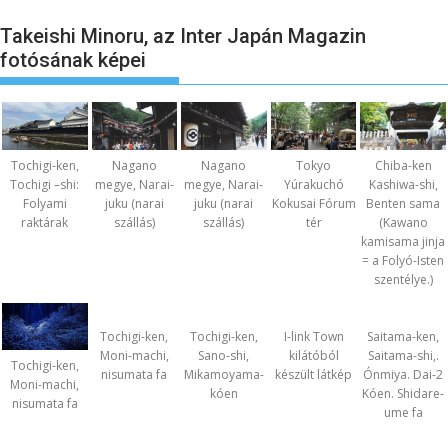
Takeishi Minoru, az Inter Japán Magazin
fotósának képei
Nagano
Nagano
Chiba-ken
Tochigi-ken,
Tokyo
megye, Narai-
megye, Narai-
Kashiwa-shi,
Tochigi –shi:
Yúrakuchó
juku (narai
juku (narai
Benten sama
Folyami
Kokusai Fórum
szállás)
szállás)
(Kawano
raktárak
tér
kamisama jinja
= a Folyó-Isten
szentélye.)
Tochigi-ken,
Tochigi-ken,
I-link Town
Saitama-ken,
Moni-machi,
Sano-shi,
kilátóból
Saitama-shi,.
Tochigi-ken,
nisumata fa
Mikamoyama-
készült látkép
Ónmiya. Dai-2
Moni-machi,
kóen
Kóen. Shidare-
nisumata fa
ume fa