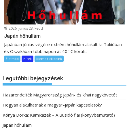
2026. június 23. kedd
Japán hőhullám
Japánban június végére extrém hőhullám alakult ki: Tokióban
és Oszakában több napon át 40 °C körüli...
Életmód
Hírek
Kiemelt cikkeink
Legutóbbi bejegyzések
Hazarendelték Magyarország japán- és kínai nagykövetét
Hogyan alakulhatnak a magyar–japán kapcsolatok?
Kónya Dorka: Kamikazek – A Busidó fiai (könyvbemutató)
Japán hőhullám