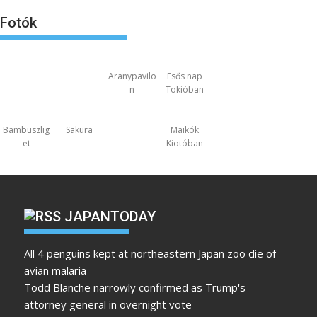
Fotók
Aranypavilo
Esős nap
n
Tokióban
Bambuszlig
Sakura
Maikók
et
Kiotóban
JAPANTODAY
All 4 penguins kept at northeastern Japan zoo die of
avian malaria
Todd Blanche narrowly confirmed as Trump's
attorney general in overnight vote