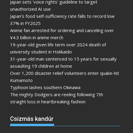
Japan sets 'voice rights' guideline to target
unauthorized AI use
Japan's food self-sufficiency rate falls to record low
37% in FY2025
Anime fan arrested for ordering and canceling over
¥4.3 billion in anime merch
19-year-old given life term over 2024 death of
university student in Hokkaido
31-year-old man sentenced to 15 years for sexually
assaulting 19 children at home
Over 1,200 disaster relief volunteers enter quake-hit
Kumamoto
Typhoon lashes southern Okinawa
The mighty Dodgers are reeling following 7th
straight loss in heartbreaking fashion
Csizmás kandúr