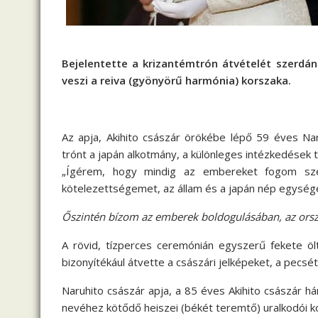
Bejelentette a krizantémtrón átvételét szerdán
veszi a reiva (gyönyörű harmónia) korszaka.
Az apja, Akihito császár örökébe lépő 59 éves Nar
trónt a japán alkotmány, a különleges intézkedések t
„Ígérem, hogy mindig az embereket fogom szem
kötelezettségemet, az állam és a japán nép egység
Őszintén bízom az emberek boldogulásában, az orsz
A rövid, tízperces ceremónián egyszerű fekete öl
bizonyítékául átvette a császári jelképeket, a pecsét
Naruhito császár apja, a 85 éves Akihito császár há
nevéhez kötődő heiszei (békét teremtő) uralkodói k