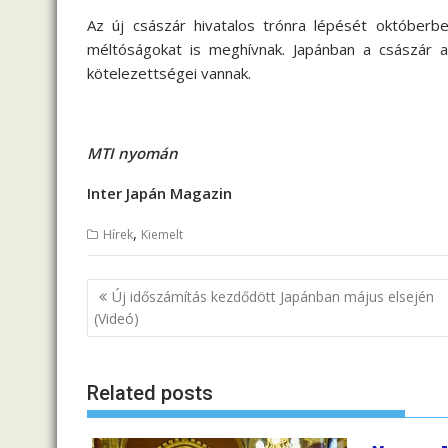
Az új császár hivatalos trónra lépését októberbe
méltóságokat is meghívnak. Japánban a császár az 
kötelezettségei vannak.
MTI nyomán
Inter Japán Magazin
,
Hírek
Kiemelt
B
Új időszámítás kezdődött Japánban május elsején
e
(Videó)
j
e
Related posts
g
y