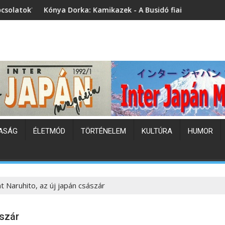
a Dorka: Kamikazek - A Busidó fiai (könyvbemutató)
Japán hőhul
ASÁG
ÉLETMÓD
TÖRTÉNELEM
KULTÚRA
HUMOR
t Naruhito, az új japán császár
ászár