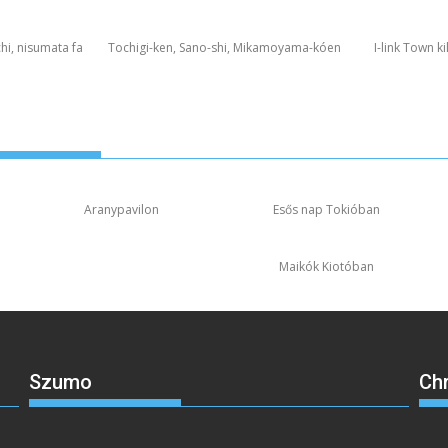
hi, nisumata fa
Tochigi-ken, Sano-shi, Mikamoyama-kóen
I-link Town k
Aranypavilon
Esős nap Tokióban
Maikók Kiotóban
Szumo
Ch