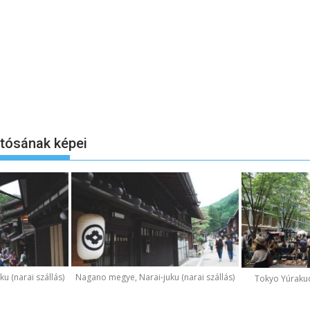
otósának képei
u (narai szállás)
Nagano megye, Narai-juku (narai szállás)
Tokyo Yúraku