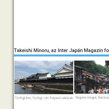
Takeishi Minoru, az Inter Japán Magazin f
Nagano megye, Narai-juk
Tochigi-ken, Tochigi –shi: Folyami raktárak