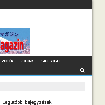
lám
Tematikus kávézók J
VIDEÓK
RÓLUNK
KAPCSOLAT
Legutóbbi bejegyzések