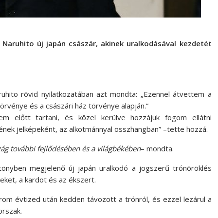
 Naruhito új japán császár, akinek uralkodásával kezdetét
uhito rövid nyilatkozatában azt mondta: „Ezennel átvettem a
örvénye és a császári ház törvénye alapján.”
 előtt tartani, és közel kerülve hozzájuk fogom ellátni
ének jelképeként, az alkotmánnyal összhangban” –tette hozzá.
ág további fejlődésében és a világbékében
– mondta.
tönyben megjelenő új japán uralkodó a jogszerű trónöröklés
eket, a kardot és az ékszert.
rom évtized után kedden távozott a trónról, és ezzel lezárul a
orszak.