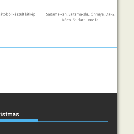
ilátóból készült látkép
Saitama-ken, Saitama-shi,. Ónmiya. Dai-2
Kóen. Shidare-ume fa
ristmas