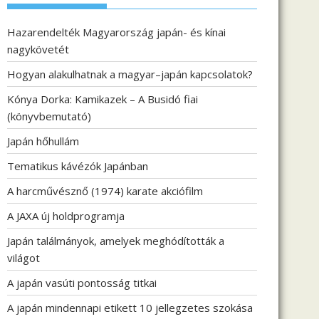
Hazarendelték Magyarország japán- és kínai
nagykövetét
Hogyan alakulhatnak a magyar–japán kapcsolatok?
Kónya Dorka: Kamikazek – A Busidó fiai
(könyvbemutató)
Japán hőhullám
Tematikus kávézók Japánban
A harcművésznő (1974) karate akciófilm
A JAXA új holdprogramja
Japán találmányok, amelyek meghódították a
világot
A japán vasúti pontosság titkai
A japán mindennapi etikett 10 jellegzetes szokása