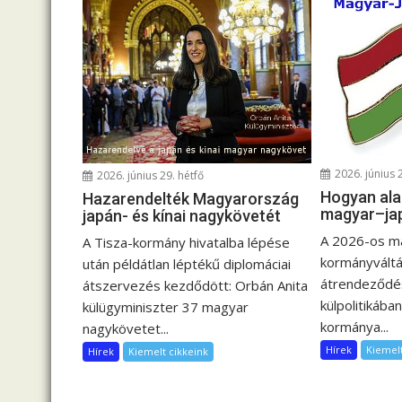
z
é
s
n
a
v
i
g
2026. június 
2026. június 29. hétfő
á
Hogyan ala
Hazarendelték Magyarország
c
magyar–ja
japán- és kínai nagykövetét
i
A 2026-os m
A Tisza-kormány hivatalba lépése
ó
kormányváltá
után példátlan léptékű diplomáciai
átrendeződés
átszervezés kezdődött: Orbán Anita
külpolitikában
külügyminiszter 37 magyar
kormánya...
nagykövetet...
Hírek
Kiemelt
Hírek
Kiemelt cikkeink