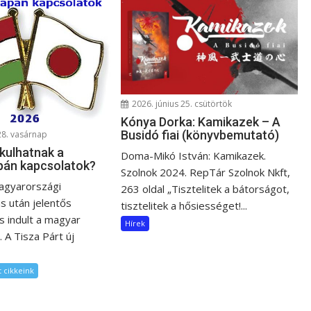
2026. június 25. csütörtök
Kónya Dorka: Kamikazek – A
Busidó fiai (könyvbemutató)
28. vasárnap
kulhatnak a
Doma-Mikó István: Kamikazek.
pán kapcsolatok?
Szolnok 2024. RepTár Szolnok Nkft,
agyarországi
263 oldal „Tisztelitek a bátorságot,
s után jelentős
tisztelitek a hősiességet!...
 indult a magyar
Hírek
. A Tisza Párt új
 cikkeink