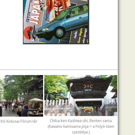
Chiba-ken Kashiwa-shi, Benten sama
chó Kokusai Fórum tér
(Kawano kamisama jinja = a Folyó-Isten
szentélye.)