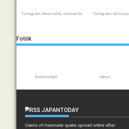
Tochigi-ken, Moni-machi, nisumata fa
Tochigi-ken, Moni-mac
Fotók
Bambuszliget
Sakura
JAPANTODAY
Claims of manmade quake spread online after