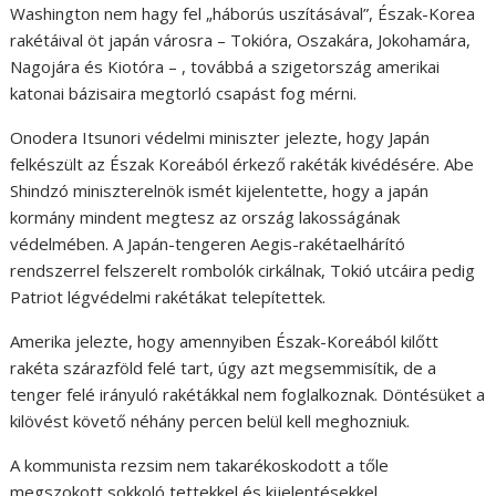
Washington nem hagy fel „háborús uszításával”, Észak-Korea
rakétáival öt japán városra – Tokióra, Oszakára, Jokohamára,
Nagojára és Kiotóra – , továbbá a szigetország amerikai
katonai bázisaira megtorló csapást fog mérni.
Onodera Itsunori védelmi miniszter jelezte, hogy Japán
felkészült az Észak Koreából érkező rakéták kivédésére. Abe
Shindzó miniszterelnök ismét kijelentette, hogy a japán
kormány mindent megtesz az ország lakosságának
védelmében. A Japán-tengeren Aegis-rakétaelhárító
rendszerrel felszerelt rombolók cirkálnak, Tokió utcáira pedig
Patriot légvédelmi rakétákat telepítettek.
Amerika jelezte, hogy amennyiben Észak-Koreából kilőtt
rakéta szárazföld felé tart, úgy azt megsemmisítik, de a
tenger felé irányuló rakétákkal nem foglalkoznak. Döntésüket a
kilövést követő néhány percen belül kell meghozniuk.
A kommunista rezsim nem takarékoskodott a tőle
megszokott sokkoló tettekkel és kijelentésekkel.