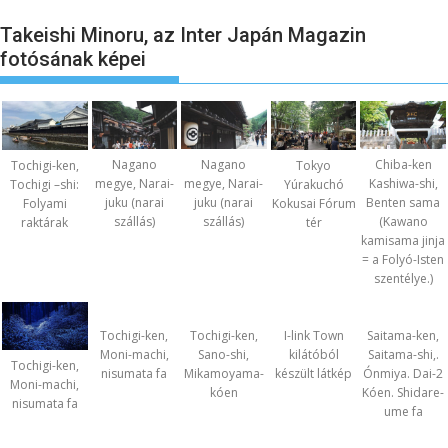
Takeishi Minoru, az Inter Japán Magazin
fotósának képei
Nagano
Nagano
Chiba-ken
Tochigi-ken,
Tokyo
megye, Narai-
megye, Narai-
Kashiwa-shi,
Tochigi –shi:
Yúrakuchó
juku (narai
juku (narai
Benten sama
Folyami
Kokusai Fórum
szállás)
szállás)
(Kawano
raktárak
tér
kamisama jinja
= a Folyó-Isten
szentélye.)
Tochigi-ken,
Tochigi-ken,
I-link Town
Saitama-ken,
Moni-machi,
Sano-shi,
kilátóból
Saitama-shi,.
Tochigi-ken,
nisumata fa
Mikamoyama-
készült látkép
Ónmiya. Dai-2
Moni-machi,
kóen
Kóen. Shidare-
nisumata fa
ume fa