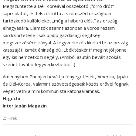
Megszüntette a Dél-Koreával összekötő „forró drót”
kapcsolatot, és felszólította a szomszéd országban
tartózkodó külföldieket „még a háború előtt” az ország
elhagyására. Elemzők szerint azonban a vörös rezsim
kardcsörtetése csak újabb gazdasági segítség
megszerzésére irányul. A fegyverkezés kiürítette az ország
kasszáját, ismét éhínség dúl, „békítésként” megint jól jönne
egy kis nemzetközi segély. (Amiből azután bevált szokás
szerint tovább fegyverkezhetne…)
Amennyiben Phenjan beváltja fenyegetéseit, Amerika, Japán
és Dél-Korea, valamint szövetségeseik közös erővel fognak
véget vetni a mini kommunista katonaállamnak.
H-guchi
Inter Japán Magazin
Hírek