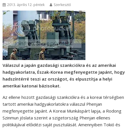
2013. április 12. péntek
Szerkesztő
Válaszul a japán gazdasági szankciókra és az amerikai
hadgyakorlatra, Észak-Korea megfenyegette Japánt, hogy
hadszíntérré teszi az országot, és elpusztítja a helyi
amerikai katonai bázisokat.
Az ellene hozott gazdasági szankciókra és a koreai térségben
tartott amerikai hadgyakorlatokra válaszul Phenjan
megfenyegette Japánt. A Koreai Munkáspárt lapja, a Rodong
Szinmun jóslata szerint a szigetország Phenjan ellenes
politikájával előidézi saját pusztulását. Amennyiben Tokió és