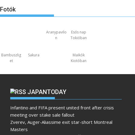
Fotók
Aranypavilo
Esős nap
n
Tokióban
Bambuszlig
Sakura
Maikók
et
Kiotóban
JAPANTODAY
Infantino and FIFA present united front after crisis
meeting over stake sale fallout
Zverev, Auger-Aliassime exit star-short Montreal
Masters