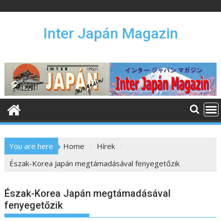
S
k
i
Inter Japán Magazin
p
t
o
c
o
n
t
e
n
You are here
Home
Hírek
t
Észak-Korea Japán megtámadásával fenyegetőzik
Észak-Korea Japán megtámadásával
fenyegetőzik