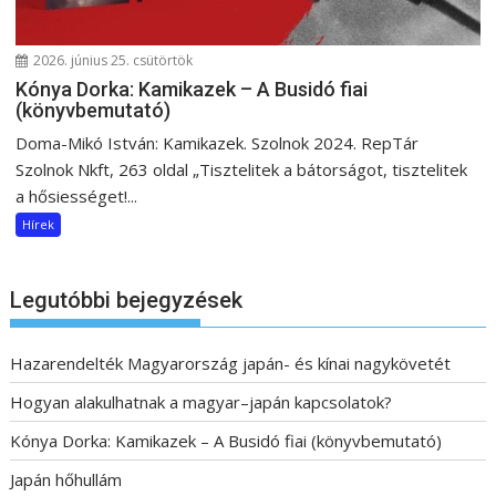
2026. június 25. csütörtök
Kónya Dorka: Kamikazek – A Busidó fiai
(könyvbemutató)
Doma-Mikó István: Kamikazek. Szolnok 2024. RepTár
Szolnok Nkft, 263 oldal „Tisztelitek a bátorságot, tisztelitek
a hősiességet!...
Hírek
Legutóbbi bejegyzések
Hazarendelték Magyarország japán- és kínai nagykövetét
Hogyan alakulhatnak a magyar–japán kapcsolatok?
Kónya Dorka: Kamikazek – A Busidó fiai (könyvbemutató)
Japán hőhullám