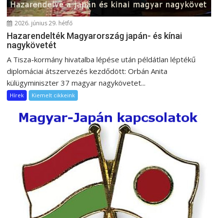
2026. június 29. hétfő
Hazarendelték Magyarország japán- és kínai
nagykövetét
A Tisza-kormány hivatalba lépése után példátlan léptékű
diplomáciai átszervezés kezdődött: Orbán Anita
külügyminiszter 37 magyar nagykövetet...
Hírek
Kiemelt cikkeink