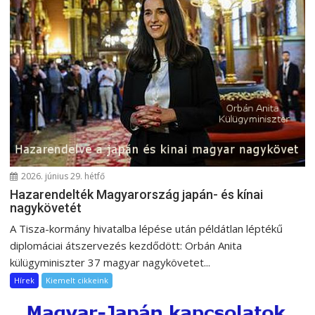
n
a
v
i
g
á
c
i
ó
2026. június 29. hétfő
Hazarendelték Magyarország japán- és kínai
nagykövetét
A Tisza-kormány hivatalba lépése után példátlan léptékű
diplomáciai átszervezés kezdődött: Orbán Anita
külügyminiszter 37 magyar nagykövetet...
Hírek
Kiemelt cikkeink