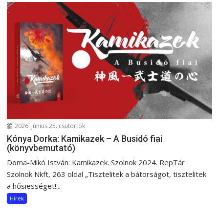
2026. június 25. csütörtök
Kónya Dorka: Kamikazek – A Busidó fiai
(könyvbemutató)
Doma-Mikó István: Kamikazek. Szolnok 2024. RepTár
Szolnok Nkft, 263 oldal „Tisztelitek a bátorságot, tisztelitek
a hősiességet!...
Hírek