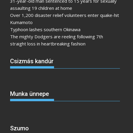
31-year-old man sentenced to 15 years for sexually
assaulting 19 children at home
Over 1,200 disaster relief volunteers enter quake-hit
Kumamoto
Typhoon lashes southern Okinawa
The mighty Dodgers are reeling following 7th
straight loss in heartbreaking fashion
Csizmás kandúr
Munka ünnepe
Szumo