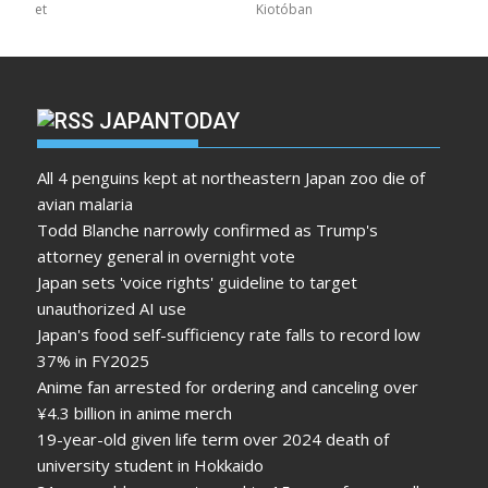
et
Kiotóban
JAPANTODAY
All 4 penguins kept at northeastern Japan zoo die of
avian malaria
Todd Blanche narrowly confirmed as Trump's
attorney general in overnight vote
Japan sets 'voice rights' guideline to target
unauthorized AI use
Japan's food self-sufficiency rate falls to record low
37% in FY2025
Anime fan arrested for ordering and canceling over
¥4.3 billion in anime merch
19-year-old given life term over 2024 death of
university student in Hokkaido