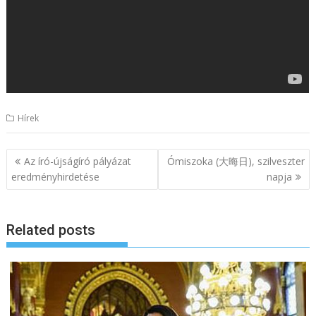
Hírek
B
Az író-újságíró pályázat
Ómiszoka (大晦日), szilveszter
e
eredményhirdetése
napja
j
e
Related posts
g
y
z
é
s