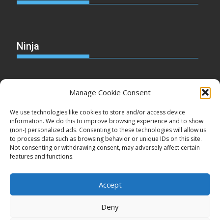
Ninja
Manage Cookie Consent
Christmas
We use technologies like cookies to store and/or access device
information. We do this to improve browsing experience and to show
(non-) personalized ads. Consenting to these technologies will allow us
to process data such as browsing behavior or unique IDs on this site.
Not consenting or withdrawing consent, may adversely affect certain
Cake
features and functions.
Accept
Deny
Copyright © Minden jog fenntartva!