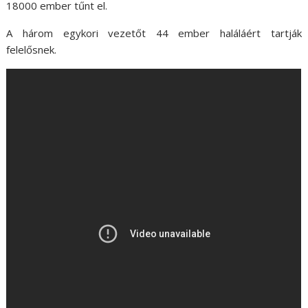
18000 ember tűnt el.
A három egykori vezetőt 44 ember haláláért tartják
felelősnek.