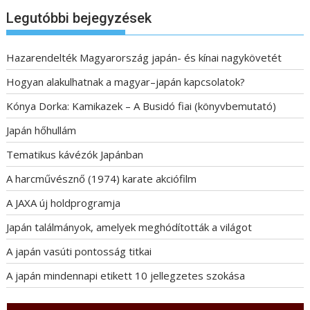
Legutóbbi bejegyzések
Hazarendelték Magyarország japán- és kínai nagykövetét
Hogyan alakulhatnak a magyar–japán kapcsolatok?
Kónya Dorka: Kamikazek – A Busidó fiai (könyvbemutató)
Japán hőhullám
Tematikus kávézók Japánban
A harcművésznő (1974) karate akciófilm
A JAXA új holdprogramja
Japán találmányok, amelyek meghódították a világot
A japán vasúti pontosság titkai
A japán mindennapi etikett 10 jellegzetes szokása