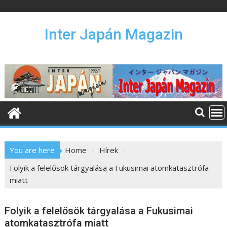
S
k
i
Inter Japán Magazin
p
t
o
c
o
n
t
e
n
You are here
Home
Hírek
t
Folyik a felelősök tárgyalása a Fukusimai atomkatasztrófa
miatt
Folyik a felelősök tárgyalása a Fukusimai
atomkatasztrófa miatt