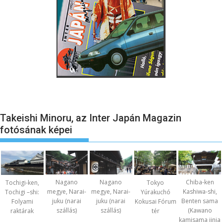
Takeishi Minoru, az Inter Japán Magazin
fotósának képei
Nagano
Nagano
Chiba-ken
Tochigi-ken,
Tokyo
megye, Narai-
megye, Narai-
Kashiwa-shi,
Tochigi –shi:
Yúrakuchó
juku (narai
juku (narai
Benten sama
Folyami
Kokusai Fórum
szállás)
szállás)
(Kawano
raktárak
tér
kamisama jinja