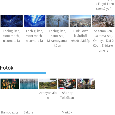
= a Folyó-Isten
szentélye.)
Tochigi-ken,
Tochigi-ken,
Tochigi-ken,
I-link Town
Saitama-ken,
Moni-machi,
Moni-machi,
Sano-shi,
kilátóból
Saitama-shi,.
nisumata fa
nisumata fa
Mikamoyama-
készült látkép
Ónmiya. Dai-2
kóen
Kóen. Shidare-
ume fa
Fotók
Aranypavilo
Esős nap
n
Tokióban
Bambuszlig
Sakura
Maikók