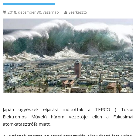
2018. december 30. vasárnap
Szerkesztő
Japán ügyészek eljárást indítottak a TEPCO ( Tokiói
Elektromos Művek) három vezetője ellen a Fukusimai
atomkatasztrófa miatt.
A jogászok szerint az atomkatasztrófa elkerülhető lett volna,