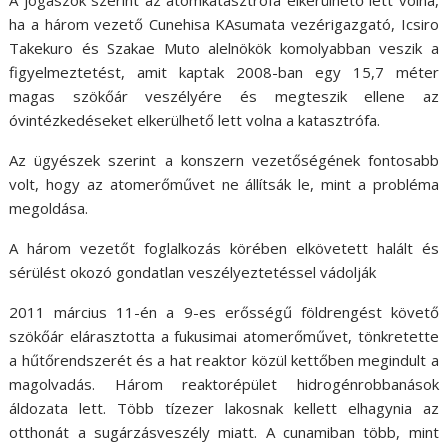
ha a három vezető Cunehisa KAsumata vezérigazgató, Icsiro
Takekuro és Szakae Muto alelnökök komolyabban veszik a
figyelmeztetést, amit kaptak 2008-ban egy 15,7 méter
magas szökőár veszélyére és megteszik ellene az
óvintézkedéseket elkerülhető lett volna a katasztrófa.
Az ügyészek szerint a konszern vezetőségének fontosabb
volt, hogy az atomerőművet ne állítsák le, mint a probléma
megoldása.
A három vezetőt foglalkozás körében elkövetett halált és
sérülést okozó gondatlan veszélyeztetéssel vádolják
2011 március 11-én a 9-es erősségű földrengést követő
szökőár elárasztotta a fukusimai atomerőművet, tönkretette
a hűtőrendszerét és a hat reaktor közül kettőben megindult a
magolvadás. Három reaktorépület hidrogénrobbanások
áldozata lett. Több tízezer lakosnak kellett elhagynia az
otthonát a sugárzásveszély miatt. A cunamiban több, mint