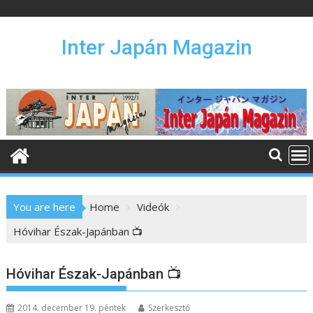
S
k
i
Inter Japán Magazin
p
t
o
c
o
n
t
e
n
You are here
Home
Videók
t
Hóvihar Észak-Japánban 📺
Hóvihar Észak-Japánban 📺
2014. december 19. péntek
Szerkesztő