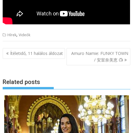
,
Hírek
Videók
B
Ítéletidő, 11 halálos áldozat
Amuro Namie: FUNKY TOWN
e
/ 安室奈美恵 📺
j
e
Related posts
g
y
z
é
s
n
a