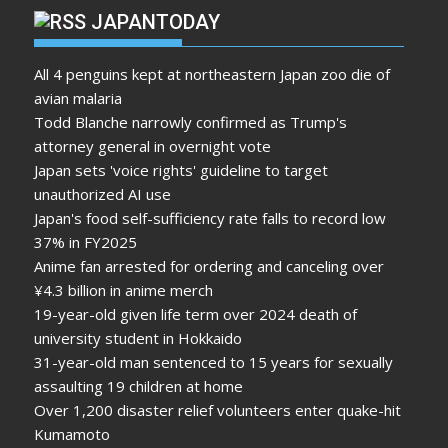
JAPANTODAY
All 4 penguins kept at northeastern Japan zoo die of
avian malaria
Todd Blanche narrowly confirmed as Trump's
attorney general in overnight vote
Japan sets 'voice rights' guideline to target
unauthorized AI use
Japan's food self-sufficiency rate falls to record low
37% in FY2025
Anime fan arrested for ordering and canceling over
¥4.3 billion in anime merch
19-year-old given life term over 2024 death of
university student in Hokkaido
31-year-old man sentenced to 15 years for sexually
assaulting 19 children at home
Over 1,200 disaster relief volunteers enter quake-hit
Kumamoto