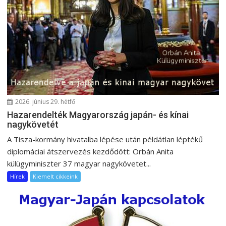
v
i
g
á
c
i
ó
2026. június 29. hétfő
Hazarendelték Magyarország japán- és kínai
nagykövetét
A Tisza-kormány hivatalba lépése után példátlan léptékű
diplomáciai átszervezés kezdődött: Orbán Anita
külügyminiszter 37 magyar nagykövetet...
Hírek
Kiemelt cikkeink