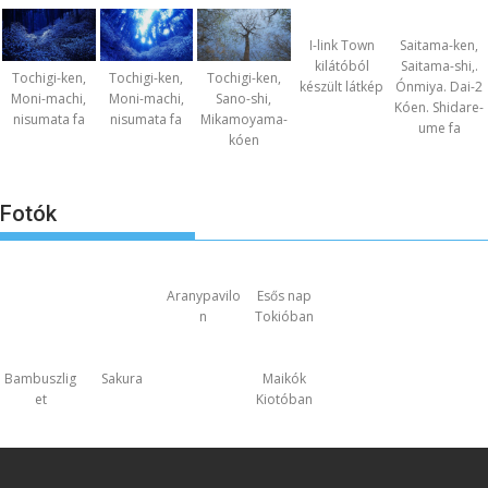
I-link Town
Saitama-ken,
kilátóból
Saitama-shi,.
Tochigi-ken,
Tochigi-ken,
Tochigi-ken,
készült látkép
Ónmiya. Dai-2
Moni-machi,
Moni-machi,
Sano-shi,
Kóen. Shidare-
nisumata fa
nisumata fa
Mikamoyama-
ume fa
kóen
Fotók
Aranypavilo
Esős nap
n
Tokióban
Bambuszlig
Sakura
Maikók
et
Kiotóban