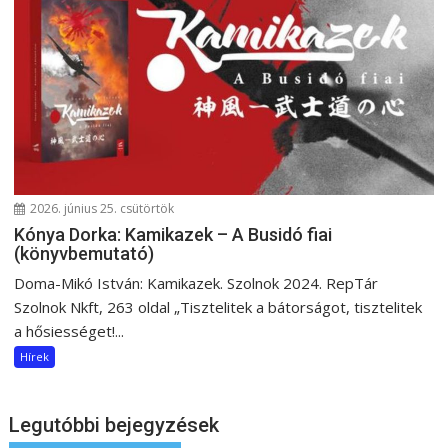
2026. június 25. csütörtök
Kónya Dorka: Kamikazek – A Busidó fiai
(könyvbemutató)
Doma-Mikó István: Kamikazek. Szolnok 2024. RepTár
Szolnok Nkft, 263 oldal „Tisztelitek a bátorságot, tisztelitek
a hősiességet!...
Hírek
Legutóbbi bejegyzések