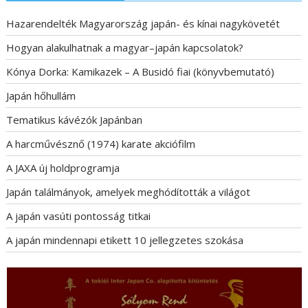
Hazarendelték Magyarország japán- és kínai nagykövetét
Hogyan alakulhatnak a magyar–japán kapcsolatok?
Kónya Dorka: Kamikazek – A Busidó fiai (könyvbemutató)
Japán hőhullám
Tematikus kávézók Japánban
A harcművésznő (1974) karate akciófilm
A JAXA új holdprogramja
Japán találmányok, amelyek meghódították a világot
A japán vasúti pontosság titkai
A japán mindennapi etikett 10 jellegzetes szokása