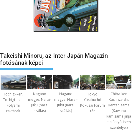
Takeishi Minoru, az Inter Japán Magazin
fotósának képei
Nagano
Nagano
Chiba-ken
Tochigi-ken,
Tokyo
megye, Narai-
megye, Narai-
Kashiwa-shi,
Tochigi –shi:
Yúrakuchó
juku (narai
juku (narai
Benten sama
Folyami
Kokusai Fórum
szállás)
szállás)
(Kawano
raktárak
tér
kamisama jinja
= a Folyó-Isten
szentélye.)